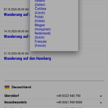
Italiano
(Italian)
Čeština
07.10.2026 08:30 Uhr
(Czech)
Wanderung auf den Hamberg
Polski
(Polish)
Magyar
(Hungarian)
14.10.2026 08:30 Uhr
Nederlands
Wanderung auf den Hamberg
(Dutch)
Français
(French)
21.10.2026 08:30 Uhr
Wanderung auf den Hamberg
Deutschland
Oberstdorf
+49 8322 940 790
An der Breitach 3
Adresse speichern
Neuschwanstein
+49 8361 998 9000
87538 Fischen I. Allgäu
Anreiseinfos
An der Riese 45
Adresse speichern