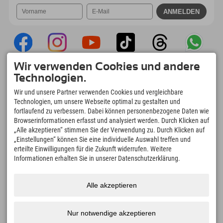
Wir verwenden Cookies und andere
Explorer App
Technologien.
Upload Deiner #ExplorerMoments, Mein
Wir und unsere Partner verwenden Cookies und vergleichbare
Explorer To Go mit Buchungsübersicht,
Technologien, um unsere Webseite optimal zu gestalten und
Bucketlist, Restaurantübersicht uvm. Jetzt
fortlaufend zu verbessern. Dabei können personenbezogene Daten wie
downloaden!
Browserinformationen erfasst und analysiert werden. Durch Klicken auf
„Alle akzeptieren“ stimmen Sie der Verwendung zu. Durch Klicken auf
„Einstellungen“ können Sie eine individuelle Auswahl treffen und
Zeit für Explorer Moments
erteilte Einwilligungen für die Zukunft widerrufen. Weitere
166
4.634
km
Informationen erhalten Sie in unserer Datenschutzerklärung.
Bergseen und Erlebnisbäder
Pisten zum Skifahren und
Snowboarden
8.991
km
97
%
Alle akzeptieren
Wege zum Wandern und
Unserer Gäste empfehlen
Bergsteigen
uns weiter
Nur notwendige akzeptieren