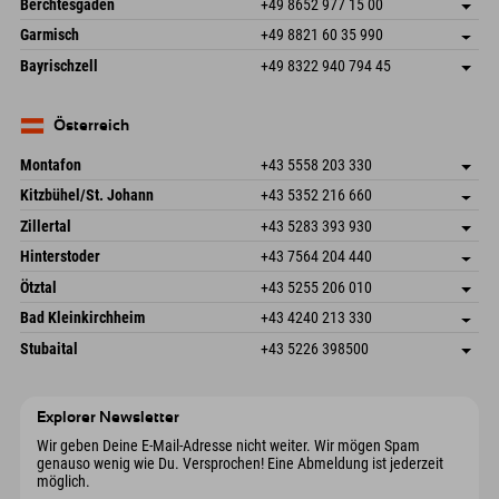
Deutschland
Buchen
Berchtesgaden
+49 8652 977 15 00
87484 Nesselwang im Allgäu
Anreiseinfos
Mail senden
Hofreitstr. 7
Adresse speichern
Deutschland
Buchen
Garmisch
+49 8821 60 35 990
83471 Schönau am Königssee
Anreiseinfos
Mail senden
Frickenstraße 22
Adresse speichern
Deutschland
Buchen
Bayrischzell
+49 8322 940 794 45
82490 Farchant
Anreiseinfos
Mail senden
Seebergstr. 17
Adresse speichern
Deutschland
Buchen
83735 Bayrischzell
Anreiseinfos
Mail senden
Deutschland
Buchen
Österreich
Mail senden
Montafon
+43 5558 203 330
Dorfstr. 127b
Adresse speichern
Kitzbühel/St. Johann
+43 5352 216 660
6793 Gaschurn/Montafon
Anreiseinfos
Speckbacherstraße 87
Adresse speichern
Österreich
Buchen
Zillertal
+43 5283 393 930
6380 St. Johann in Tirol
Anreiseinfos
Mail senden
Schmiedau 2
Adresse speichern
Österreich
Buchen
Hinterstoder
+43 7564 204 440
6272 Kaltenbach im Zillertal
Anreiseinfos
Mail senden
Freizeitpark 10
Adresse speichern
Österreich
Buchen
Ötztal
+43 5255 206 010
4573 Hinterstoder
Anreiseinfos
Mail senden
Gscheat 14
Adresse speichern
Österreich
Buchen
Bad Kleinkirchheim
+43 4240 213 330
6441 Umhausen
Anreiseinfos
Mail senden
Dorfstraße 24
Adresse speichern
Österreich
Buchen
Stubaital
+43 5226 398500
9546 Bad Kleinkirchheim
Anreiseinfos
Mail senden
Wiesenweg 6
Adresse speichern
Österreich
Buchen
6167 Neustift im Stubaital
Anreiseinfos
Mail senden
Österreich
Buchen
Explorer Newsletter
Mail senden
Wir geben Deine E-Mail-Adresse nicht weiter. Wir mögen Spam
genauso wenig wie Du. Versprochen! Eine Abmeldung ist jederzeit
möglich.