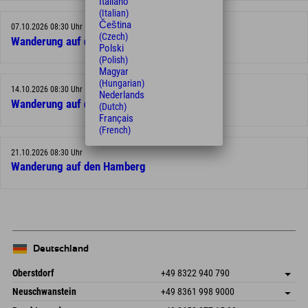
Italiano
(Italian)
Čeština
07.10.2026 08:30 Uhr
(Czech)
Wanderung auf den Hamberg
Polski
(Polish)
Magyar
(Hungarian)
14.10.2026 08:30 Uhr
Nederlands
Wanderung auf den Hamberg
(Dutch)
Français
(French)
21.10.2026 08:30 Uhr
Wanderung auf den Hamberg
Deutschland
Oberstdorf
+49 8322 940 790
An der Breitach 3
Adresse speichern
Neuschwanstein
+49 8361 998 9000
87538 Fischen I. Allgäu
Anreiseinfos
An der Riese 45
Adresse speichern