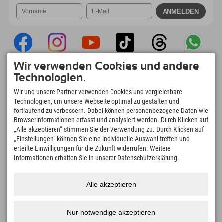
Wir verwenden Cookies und andere
Explorer App
Technologien.
Upload Deiner #ExplorerMoments, Mein
Wir und unsere Partner verwenden Cookies und vergleichbare
Explorer To Go mit Buchungsübersicht,
Technologien, um unsere Webseite optimal zu gestalten und
Bucketlist, Restaurantübersicht uvm. Jetzt
fortlaufend zu verbessern. Dabei können personenbezogene Daten wie
downloaden!
Browserinformationen erfasst und analysiert werden. Durch Klicken auf
„Alle akzeptieren“ stimmen Sie der Verwendung zu. Durch Klicken auf
„Einstellungen“ können Sie eine individuelle Auswahl treffen und
Zeit für Explorer Moments
erteilte Einwilligungen für die Zukunft widerrufen. Weitere
166
4.634
km
Informationen erhalten Sie in unserer Datenschutzerklärung.
Bergseen und Erlebnisbäder
Pisten zum Skifahren und
Snowboarden
8.991
km
97
%
Alle akzeptieren
Wege zum Wandern und
Unserer Gäste empfehlen
Bergsteigen
uns weiter
Nur notwendige akzeptieren