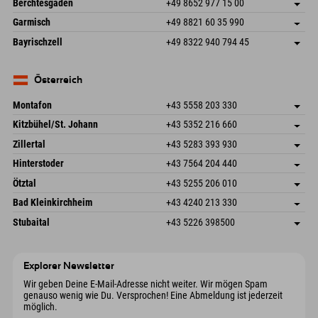
Deutschland
Buchen
Berchtesgaden
+49 8652 977 15 00
87484 Nesselwang im Allgäu
Anreiseinfos
Mail senden
Hofreitstr. 7
Adresse speichern
Deutschland
Buchen
Garmisch
+49 8821 60 35 990
83471 Schönau am Königssee
Anreiseinfos
Mail senden
Frickenstraße 22
Adresse speichern
Deutschland
Buchen
Bayrischzell
+49 8322 940 794 45
82490 Farchant
Anreiseinfos
Mail senden
Seebergstr. 17
Adresse speichern
Deutschland
Buchen
83735 Bayrischzell
Anreiseinfos
Mail senden
Deutschland
Buchen
Österreich
Mail senden
Montafon
+43 5558 203 330
Dorfstr. 127b
Adresse speichern
Kitzbühel/St. Johann
+43 5352 216 660
6793 Gaschurn/Montafon
Anreiseinfos
Speckbacherstraße 87
Adresse speichern
Österreich
Buchen
Zillertal
+43 5283 393 930
6380 St. Johann in Tirol
Anreiseinfos
Mail senden
Schmiedau 2
Adresse speichern
Österreich
Buchen
Hinterstoder
+43 7564 204 440
6272 Kaltenbach im Zillertal
Anreiseinfos
Mail senden
Freizeitpark 10
Adresse speichern
Österreich
Buchen
Ötztal
+43 5255 206 010
4573 Hinterstoder
Anreiseinfos
Mail senden
Gscheat 14
Adresse speichern
Österreich
Buchen
Bad Kleinkirchheim
+43 4240 213 330
6441 Umhausen
Anreiseinfos
Mail senden
Dorfstraße 24
Adresse speichern
Österreich
Buchen
Stubaital
+43 5226 398500
9546 Bad Kleinkirchheim
Anreiseinfos
Mail senden
Wiesenweg 6
Adresse speichern
Österreich
Buchen
6167 Neustift im Stubaital
Anreiseinfos
Mail senden
Österreich
Buchen
Explorer Newsletter
Mail senden
Wir geben Deine E-Mail-Adresse nicht weiter. Wir mögen Spam
genauso wenig wie Du. Versprochen! Eine Abmeldung ist jederzeit
möglich.