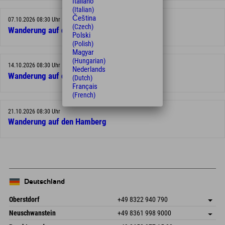
Italiano
(Italian)
Čeština
07.10.2026 08:30 Uhr
(Czech)
Wanderung auf den Hamberg
Polski
(Polish)
Magyar
(Hungarian)
14.10.2026 08:30 Uhr
Nederlands
Wanderung auf den Hamberg
(Dutch)
Français
(French)
21.10.2026 08:30 Uhr
Wanderung auf den Hamberg
Deutschland
Oberstdorf
+49 8322 940 790
An der Breitach 3
Adresse speichern
Neuschwanstein
+49 8361 998 9000
87538 Fischen I. Allgäu
Anreiseinfos
An der Riese 45
Adresse speichern