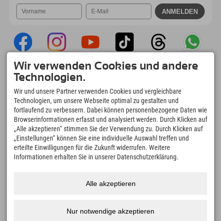
Wir verwenden Cookies und andere
Explorer App
Technologien.
Upload Deiner #ExplorerMoments, Mein
Wir und unsere Partner verwenden Cookies und vergleichbare
Explorer To Go mit Buchungsübersicht,
Technologien, um unsere Webseite optimal zu gestalten und
Bucketlist, Restaurantübersicht uvm. Jetzt
fortlaufend zu verbessern. Dabei können personenbezogene Daten wie
downloaden!
Browserinformationen erfasst und analysiert werden. Durch Klicken auf
„Alle akzeptieren“ stimmen Sie der Verwendung zu. Durch Klicken auf
„Einstellungen“ können Sie eine individuelle Auswahl treffen und
Zeit für Explorer Moments
erteilte Einwilligungen für die Zukunft widerrufen. Weitere
166
4.634
km
Informationen erhalten Sie in unserer Datenschutzerklärung.
Bergseen und Erlebnisbäder
Pisten zum Skifahren und
Snowboarden
8.991
km
97
%
Alle akzeptieren
Wege zum Wandern und
Unserer Gäste empfehlen
Bergsteigen
uns weiter
Nur notwendige akzeptieren