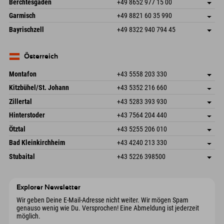
Deutschland
Buchen
Berchtesgaden
+49 8652 977 15 00
87484 Nesselwang im Allgäu
Anreiseinfos
Mail senden
Hofreitstr. 7
Adresse speichern
Deutschland
Buchen
Garmisch
+49 8821 60 35 990
83471 Schönau am Königssee
Anreiseinfos
Mail senden
Frickenstraße 22
Adresse speichern
Deutschland
Buchen
Bayrischzell
+49 8322 940 794 45
82490 Farchant
Anreiseinfos
Mail senden
Seebergstr. 17
Adresse speichern
Deutschland
Buchen
83735 Bayrischzell
Anreiseinfos
Mail senden
Deutschland
Buchen
Österreich
Mail senden
Montafon
+43 5558 203 330
Dorfstr. 127b
Adresse speichern
Kitzbühel/St. Johann
+43 5352 216 660
6793 Gaschurn/Montafon
Anreiseinfos
Speckbacherstraße 87
Adresse speichern
Österreich
Buchen
Zillertal
+43 5283 393 930
6380 St. Johann in Tirol
Anreiseinfos
Mail senden
Schmiedau 2
Adresse speichern
Österreich
Buchen
Hinterstoder
+43 7564 204 440
6272 Kaltenbach im Zillertal
Anreiseinfos
Mail senden
Freizeitpark 10
Adresse speichern
Österreich
Buchen
Ötztal
+43 5255 206 010
4573 Hinterstoder
Anreiseinfos
Mail senden
Gscheat 14
Adresse speichern
Österreich
Buchen
Bad Kleinkirchheim
+43 4240 213 330
6441 Umhausen
Anreiseinfos
Mail senden
Dorfstraße 24
Adresse speichern
Österreich
Buchen
Stubaital
+43 5226 398500
9546 Bad Kleinkirchheim
Anreiseinfos
Mail senden
Wiesenweg 6
Adresse speichern
Österreich
Buchen
6167 Neustift im Stubaital
Anreiseinfos
Mail senden
Österreich
Buchen
Explorer Newsletter
Mail senden
Wir geben Deine E-Mail-Adresse nicht weiter. Wir mögen Spam
genauso wenig wie Du. Versprochen! Eine Abmeldung ist jederzeit
möglich.