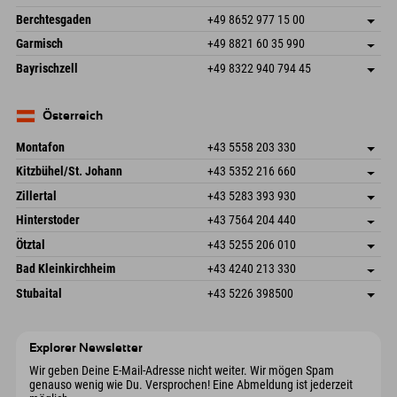
87538 Fischen I. Allgäu
Anreiseinfos
An der Riese 45
Adresse speichern
Deutschland
Buchen
Berchtesgaden
+49 8652 977 15 00
87484 Nesselwang im Allgäu
Anreiseinfos
Mail senden
Hofreitstr. 7
Adresse speichern
Deutschland
Buchen
Garmisch
+49 8821 60 35 990
83471 Schönau am Königssee
Anreiseinfos
Mail senden
Frickenstraße 22
Adresse speichern
Deutschland
Buchen
Bayrischzell
+49 8322 940 794 45
82490 Farchant
Anreiseinfos
Mail senden
Seebergstr. 17
Adresse speichern
Deutschland
Buchen
83735 Bayrischzell
Anreiseinfos
Mail senden
Deutschland
Buchen
Österreich
Mail senden
Montafon
+43 5558 203 330
Dorfstr. 127b
Adresse speichern
Kitzbühel/St. Johann
+43 5352 216 660
6793 Gaschurn/Montafon
Anreiseinfos
Speckbacherstraße 87
Adresse speichern
Österreich
Buchen
Zillertal
+43 5283 393 930
6380 St. Johann in Tirol
Anreiseinfos
Mail senden
Schmiedau 2
Adresse speichern
Österreich
Buchen
Hinterstoder
+43 7564 204 440
6272 Kaltenbach im Zillertal
Anreiseinfos
Mail senden
Freizeitpark 10
Adresse speichern
Österreich
Buchen
Ötztal
+43 5255 206 010
4573 Hinterstoder
Anreiseinfos
Mail senden
Gscheat 14
Adresse speichern
Österreich
Buchen
Bad Kleinkirchheim
+43 4240 213 330
6441 Umhausen
Anreiseinfos
Mail senden
Dorfstraße 24
Adresse speichern
Österreich
Buchen
Stubaital
+43 5226 398500
9546 Bad Kleinkirchheim
Anreiseinfos
Mail senden
Wiesenweg 6
Adresse speichern
Österreich
Buchen
6167 Neustift im Stubaital
Anreiseinfos
Mail senden
Österreich
Buchen
Explorer Newsletter
Mail senden
Wir geben Deine E-Mail-Adresse nicht weiter. Wir mögen Spam
genauso wenig wie Du. Versprochen! Eine Abmeldung ist jederzeit