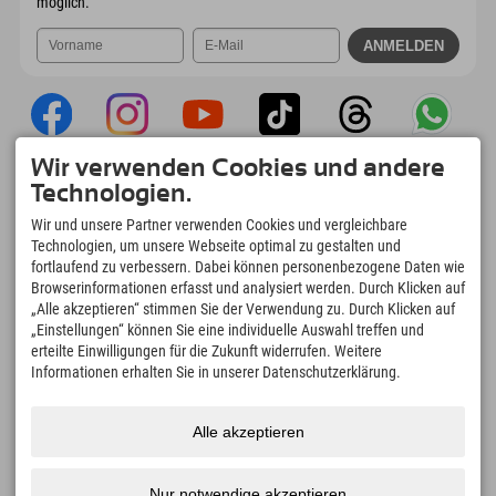
möglich.
Wir verwenden Cookies und andere
Explorer App
Technologien.
Upload Deiner #ExplorerMoments, Mein
Wir und unsere Partner verwenden Cookies und vergleichbare
Explorer To Go mit Buchungsübersicht,
Technologien, um unsere Webseite optimal zu gestalten und
Bucketlist, Restaurantübersicht uvm. Jetzt
fortlaufend zu verbessern. Dabei können personenbezogene Daten wie
downloaden!
Browserinformationen erfasst und analysiert werden. Durch Klicken auf
„Alle akzeptieren“ stimmen Sie der Verwendung zu. Durch Klicken auf
„Einstellungen“ können Sie eine individuelle Auswahl treffen und
Zeit für Explorer Moments
erteilte Einwilligungen für die Zukunft widerrufen. Weitere
166
4.634
km
Informationen erhalten Sie in unserer Datenschutzerklärung.
Bergseen und Erlebnisbäder
Pisten zum Skifahren und
Snowboarden
8.991
km
97
%
Alle akzeptieren
Wege zum Wandern und
Unserer Gäste empfehlen
Bergsteigen
uns weiter
Nur notwendige akzeptieren