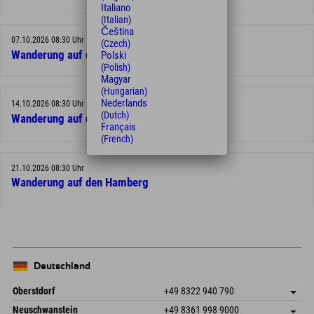
Italiano
(Italian)
Čeština
07.10.2026 08:30 Uhr
(Czech)
Wanderung auf den Hamberg
Polski
(Polish)
Magyar
(Hungarian)
Nederlands
14.10.2026 08:30 Uhr
(Dutch)
Wanderung auf den Hamberg
Français
(French)
21.10.2026 08:30 Uhr
Wanderung auf den Hamberg
Deutschland
Oberstdorf
+49 8322 940 790
An der Breitach 3
Adresse speichern
Neuschwanstein
+49 8361 998 9000