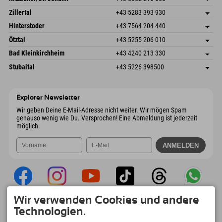
6793 Gaschurn/Montafon
Anreiseinfos
Speckbacherstraße 87
Adresse speichern
Österreich
Buchen
Zillertal
+43 5283 393 930
6380 St. Johann in Tirol
Anreiseinfos
Mail senden
Schmiedau 2
Adresse speichern
Österreich
Buchen
Hinterstoder
+43 7564 204 440
6272 Kaltenbach im Zillertal
Anreiseinfos
Mail senden
Freizeitpark 10
Adresse speichern
Österreich
Buchen
Ötztal
+43 5255 206 010
4573 Hinterstoder
Anreiseinfos
Mail senden
Gscheat 14
Adresse speichern
Österreich
Buchen
Bad Kleinkirchheim
+43 4240 213 330
6441 Umhausen
Anreiseinfos
Mail senden
Dorfstraße 24
Adresse speichern
Österreich
Buchen
Stubaital
+43 5226 398500
9546 Bad Kleinkirchheim
Anreiseinfos
Mail senden
Wiesenweg 6
Adresse speichern
Österreich
Buchen
6167 Neustift im Stubaital
Anreiseinfos
Mail senden
Österreich
Buchen
Explorer Newsletter
Mail senden
Wir geben Deine E-Mail-Adresse nicht weiter. Wir mögen Spam
genauso wenig wie Du. Versprochen! Eine Abmeldung ist jederzeit
möglich.
Wir verwenden Cookies und andere
Explorer App
Technologien.