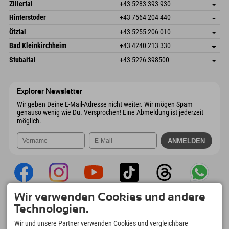
Speckbacherstraße 87
Adresse speichern
Österreich
Buchen
Zillertal
+43 5283 393 930
6380 St. Johann in Tirol
Anreiseinfos
Mail senden
Schmiedau 2
Adresse speichern
Österreich
Buchen
Hinterstoder
+43 7564 204 440
6272 Kaltenbach im Zillertal
Anreiseinfos
Mail senden
Freizeitpark 10
Adresse speichern
Österreich
Buchen
Ötztal
+43 5255 206 010
4573 Hinterstoder
Anreiseinfos
Mail senden
Gscheat 14
Adresse speichern
Österreich
Buchen
Bad Kleinkirchheim
+43 4240 213 330
6441 Umhausen
Anreiseinfos
Mail senden
Dorfstraße 24
Adresse speichern
Österreich
Buchen
Stubaital
+43 5226 398500
9546 Bad Kleinkirchheim
Anreiseinfos
Mail senden
Wiesenweg 6
Adresse speichern
Österreich
Buchen
6167 Neustift im Stubaital
Anreiseinfos
Mail senden
Österreich
Buchen
Explorer Newsletter
Mail senden
Wir geben Deine E-Mail-Adresse nicht weiter. Wir mögen Spam
genauso wenig wie Du. Versprochen! Eine Abmeldung ist jederzeit
möglich.
Wir verwenden Cookies und andere
Explorer App
Technologien.
Upload Deiner #ExplorerMoments, Mein
Wir und unsere Partner verwenden Cookies und vergleichbare
Explorer To Go mit Buchungsübersicht,