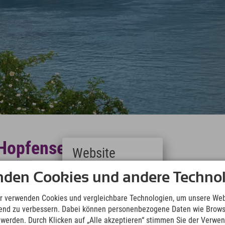
Hopfensee
Website
euer? Wir empfehlen die Laternenwanderung rund
Deutsch
nden Cookies und andere Technol
(German)
ganz romantisch.
English
r verwenden Cookies und vergleichbare Technologien, um unsere Web
(English)
ufend zu verbessern. Dabei können personenbezogene Daten wie Brow
Italiano
t werden. Durch Klicken auf „Alle akzeptieren“ stimmen Sie der Verwe
Tourist Information Füssen erforderlich.