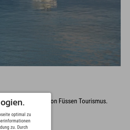
 um den Hopfensee von Füssen Tourismus.
ogien.
seite optimal zu
serinformationen
ndung zu. Durch