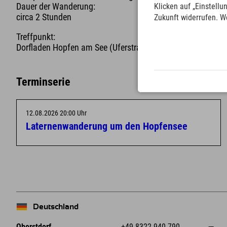
Dauer der Wanderung:
Klicken auf „Einstellu
circa 2 Stunden
Zukunft widerrufen. W
Treffpunkt:
Dorfladen Hopfen am See (Uferstraße 21a)
Terminserie
12.08.2026 20:00 Uhr
Laternenwanderung um den Hopfensee
Deutschland
Oberstdorf
+49 8322 940 790