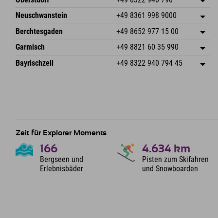
An der Breitach 3
Adresse speichern
Neuschwanstein
+49 8361 998 9000
87538 Fischen I. Allgäu
Anreiseinfos
An der Riese 45
Adresse speichern
Deutschland
Buchen
Berchtesgaden
+49 8652 977 15 00
87484 Nesselwang im Allgäu
Anreiseinfos
Mail senden
Hofreitstr. 7
Adresse speichern
Deutschland
Buchen
Garmisch
+49 8821 60 35 990
83471 Schönau am Königssee
Anreiseinfos
Mail senden
Frickenstraße 22
Adresse speichern
Deutschland
Buchen
Bayrischzell
+49 8322 940 794 45
82490 Farchant
Anreiseinfos
Mail senden
Seebergstr. 17
Adresse speichern
Deutschland
Buchen
83735 Bayrischzell
Anreiseinfos
Mail senden
Deutschland
Buchen
Mail senden
Zeit für Explorer Moments
166
4.634
km
Bergseen und
Pisten zum Skifahren
Erlebnisbäder
und Snowboarden