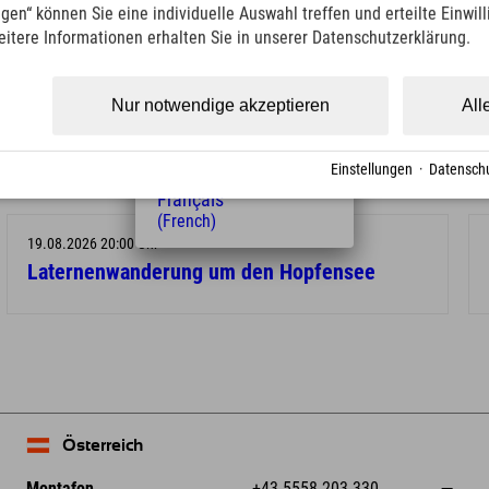
(Italian)
ngen“ können Sie eine individuelle Auswahl treffen und erteilte Einwil
Čeština
eitere Informationen erhalten Sie in unserer Datenschutzerklärung.
(Czech)
Polski
(Polish)
Nur notwendige akzeptieren
All
Magyar
(Hungarian)
Nederlands
Einstellungen
·
Datenschu
(Dutch)
Français
(French)
19.08.2026 20:00 Uhr
Laternenwanderung um den Hopfensee
Österreich
Montafon
+43 5558 203 330