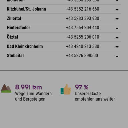
Dorfstr. 127b
Adresse speichern
Kitzbühel/St. Johann
+43 5352 216 660
6793 Gaschurn/Montafon
Anreiseinfos
Speckbacherstraße 87
Adresse speichern
Österreich
Buchen
Zillertal
+43 5283 393 930
6380 St. Johann in Tirol
Anreiseinfos
Mail senden
Schmiedau 2
Adresse speichern
Österreich
Buchen
Hinterstoder
+43 7564 204 440
6272 Kaltenbach im Zillertal
Anreiseinfos
Mail senden
Freizeitpark 10
Adresse speichern
Österreich
Buchen
Ötztal
+43 5255 206 010
4573 Hinterstoder
Anreiseinfos
Mail senden
Gscheat 14
Adresse speichern
Österreich
Buchen
Bad Kleinkirchheim
+43 4240 213 330
6441 Umhausen
Anreiseinfos
Mail senden
Dorfstraße 24
Adresse speichern
Österreich
Buchen
Stubaital
+43 5226 398500
9546 Bad Kleinkirchheim
Anreiseinfos
Mail senden
Wiesenweg 6
Adresse speichern
Österreich
Buchen
6167 Neustift im Stubaital
Anreiseinfos
Mail senden
Österreich
Buchen
Mail senden
8.991
km
97
%
Wege zum Wandern
Unserer Gäste
und Bergsteigen
empfehlen uns weiter