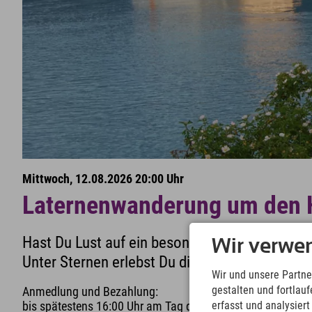
Mittwoch, 12.08.2026 20:00 Uhr
Laternenwanderung um den 
Hast Du Lust auf ein besonderes Abendabent
Wir verwe
Unter Sternen erlebst Du die Allgäuer Riviera 
Wir und unsere Partne
gestalten und fortla
Anmedlung und Bezahlung:
erfasst und analysier
bis spätestens 16:00 Uhr am Tag der Veranstaltung bei der 