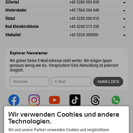
Speckbacherstraße 87
Adresse speichern
Österreich
Buchen
Zillertal
+43 5283 393 930
6380 St. Johann in Tirol
Anreiseinfos
Mail senden
Schmiedau 2
Adresse speichern
Österreich
Buchen
Hinterstoder
+43 7564 204 440
6272 Kaltenbach im Zillertal
Anreiseinfos
Mail senden
Freizeitpark 10
Adresse speichern
Österreich
Buchen
Ötztal
+43 5255 206 010
4573 Hinterstoder
Anreiseinfos
Mail senden
Gscheat 14
Adresse speichern
Österreich
Buchen
Bad Kleinkirchheim
+43 4240 213 330
6441 Umhausen
Anreiseinfos
Mail senden
Dorfstraße 24
Adresse speichern
Österreich
Buchen
Stubaital
+43 5226 398500
9546 Bad Kleinkirchheim
Anreiseinfos
Mail senden
Wiesenweg 6
Adresse speichern
Österreich
Buchen
6167 Neustift im Stubaital
Anreiseinfos
Mail senden
Österreich
Buchen
Explorer Newsletter
Mail senden
Wir geben Deine E-Mail-Adresse nicht weiter. Wir mögen Spam
genauso wenig wie Du. Versprochen! Eine Abmeldung ist jederzeit
möglich.
Wir verwenden Cookies und andere
Explorer App
Technologien.
Upload Deiner #ExplorerMoments, Mein
Wir und unsere Partner verwenden Cookies und vergleichbare
Explorer To Go mit Buchungsübersicht,