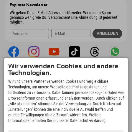
Österreich
Buchen
Explorer Newsletter
Mail senden
Wir geben Deine E-Mail-Adresse nicht weiter. Wir mögen Spam
genauso wenig wie Du. Versprochen! Eine Abmeldung ist jederzeit
möglich.
Wir verwenden Cookies und andere
Explorer App
Technologien.
Upload Deiner #ExplorerMoments, Mein
Wir und unsere Partner verwenden Cookies und vergleichbare
Explorer To Go mit Buchungsübersicht,
Technologien, um unsere Webseite optimal zu gestalten und
Bucketlist, Restaurantübersicht uvm. Jetzt
fortlaufend zu verbessern. Dabei können personenbezogene Daten wie
downloaden!
Browserinformationen erfasst und analysiert werden. Durch Klicken auf
„Alle akzeptieren“ stimmen Sie der Verwendung zu. Durch Klicken auf
„Einstellungen“ können Sie eine individuelle Auswahl treffen und
Zeit für Explorer Moments
erteilte Einwilligungen für die Zukunft widerrufen. Weitere
166
4.634
km
Informationen erhalten Sie in unserer Datenschutzerklärung.
Bergseen und Erlebnisbäder
Pisten zum Skifahren und
Snowboarden