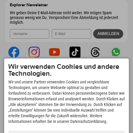
Österreich
Buchen
Explorer Newsletter
Mail senden
Wir geben Deine E-Mail-Adresse nicht weiter. Wir mögen Spam
genauso wenig wie Du. Versprochen! Eine Abmeldung ist jederzeit
möglich.
Wir verwenden Cookies und andere
Explorer App
Technologien.
Upload Deiner #ExplorerMoments, Mein
Wir und unsere Partner verwenden Cookies und vergleichbare
Explorer To Go mit Buchungsübersicht,
Technologien, um unsere Webseite optimal zu gestalten und
Bucketlist, Restaurantübersicht uvm. Jetzt
fortlaufend zu verbessern. Dabei können personenbezogene Daten wie
downloaden!
Browserinformationen erfasst und analysiert werden. Durch Klicken auf
„Alle akzeptieren“ stimmen Sie der Verwendung zu. Durch Klicken auf
„Einstellungen“ können Sie eine individuelle Auswahl treffen und
Zeit für Explorer Moments
erteilte Einwilligungen für die Zukunft widerrufen. Weitere
166
4.634
km
Informationen erhalten Sie in unserer Datenschutzerklärung.
Bergseen und Erlebnisbäder
Pisten zum Skifahren und
Snowboarden