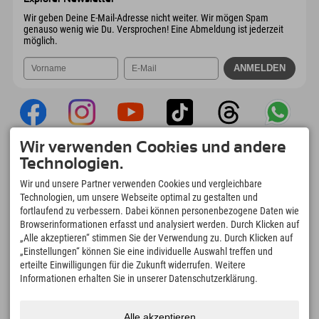
Mail senden
Wir geben Deine E-Mail-Adresse nicht weiter. Wir mögen Spam
genauso wenig wie Du. Versprochen! Eine Abmeldung ist jederzeit
möglich.
Wir verwenden Cookies und andere
Explorer App
Technologien.
Upload Deiner #ExplorerMoments, Mein
Wir und unsere Partner verwenden Cookies und vergleichbare
Explorer To Go mit Buchungsübersicht,
Technologien, um unsere Webseite optimal zu gestalten und
Bucketlist, Restaurantübersicht uvm. Jetzt
fortlaufend zu verbessern. Dabei können personenbezogene Daten wie
downloaden!
Browserinformationen erfasst und analysiert werden. Durch Klicken auf
„Alle akzeptieren“ stimmen Sie der Verwendung zu. Durch Klicken auf
„Einstellungen“ können Sie eine individuelle Auswahl treffen und
Zeit für Explorer Moments
erteilte Einwilligungen für die Zukunft widerrufen. Weitere
166
4.634
km
Informationen erhalten Sie in unserer Datenschutzerklärung.
Bergseen und Erlebnisbäder
Pisten zum Skifahren und
Snowboarden
8.991
km
97
%
Alle akzeptieren