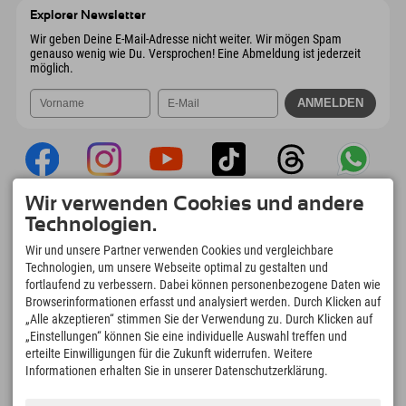
Österreich
Buchen
Explorer Newsletter
Mail senden
Wir geben Deine E-Mail-Adresse nicht weiter. Wir mögen Spam
genauso wenig wie Du. Versprochen! Eine Abmeldung ist jederzeit
möglich.
Wir verwenden Cookies und andere
Explorer App
Technologien.
Upload Deiner #ExplorerMoments, Mein
Wir und unsere Partner verwenden Cookies und vergleichbare
Explorer To Go mit Buchungsübersicht,
Technologien, um unsere Webseite optimal zu gestalten und
Bucketlist, Restaurantübersicht uvm. Jetzt
fortlaufend zu verbessern. Dabei können personenbezogene Daten wie
downloaden!
Browserinformationen erfasst und analysiert werden. Durch Klicken auf
„Alle akzeptieren“ stimmen Sie der Verwendung zu. Durch Klicken auf
„Einstellungen“ können Sie eine individuelle Auswahl treffen und
Zeit für Explorer Moments
erteilte Einwilligungen für die Zukunft widerrufen. Weitere
166
4.634
km
Informationen erhalten Sie in unserer Datenschutzerklärung.
Bergseen und Erlebnisbäder
Pisten zum Skifahren und
Snowboarden