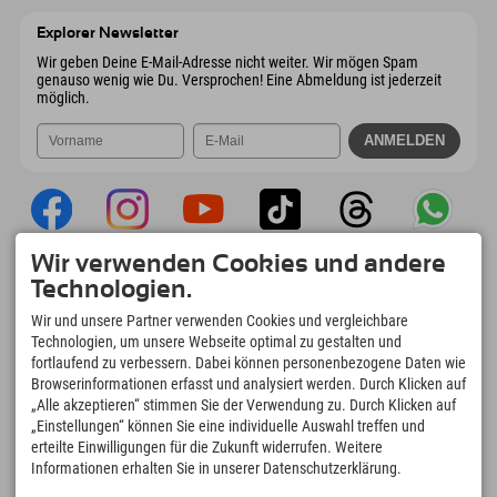
6167 Neustift im Stubaital
Anreiseinfos
Mail senden
Österreich
Buchen
Explorer Newsletter
Mail senden
Wir geben Deine E-Mail-Adresse nicht weiter. Wir mögen Spam
genauso wenig wie Du. Versprochen! Eine Abmeldung ist jederzeit
möglich.
Wir verwenden Cookies und andere
Explorer App
Technologien.
Upload Deiner #ExplorerMoments, Mein
Wir und unsere Partner verwenden Cookies und vergleichbare
Explorer To Go mit Buchungsübersicht,
Technologien, um unsere Webseite optimal zu gestalten und
Bucketlist, Restaurantübersicht uvm. Jetzt
fortlaufend zu verbessern. Dabei können personenbezogene Daten wie
downloaden!
Browserinformationen erfasst und analysiert werden. Durch Klicken auf
„Alle akzeptieren“ stimmen Sie der Verwendung zu. Durch Klicken auf
„Einstellungen“ können Sie eine individuelle Auswahl treffen und
Zeit für Explorer Moments
erteilte Einwilligungen für die Zukunft widerrufen. Weitere
166
4.634
km
Informationen erhalten Sie in unserer Datenschutzerklärung.
Bergseen und Erlebnisbäder
Pisten zum Skifahren und