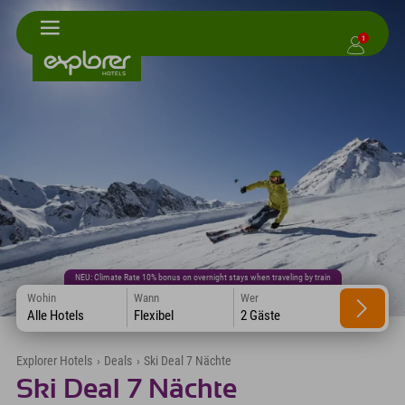
1
NEU: Climate Rate 10% bonus on overnight stays when traveling by train
Wohin
Wann
Wer
Alle Hotels
Flexibel
2 Gäste
Explorer Hotels
›
Deals
›
Ski Deal 7 Nächte
Ski Deal 7 Nächte