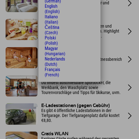
(German)
Safe, Sitzbank im Panoramafenster und
English
gemütlichem Doppelbett.
(English)
Italiano
Frühstücksbuffet
(Italian)
Wähle aus 70 frischen, hochwertigen und
Čeština
überwiegend regionalen Produkten. Highlight
(Czech)
ist die Do-it-yourself Eierbratstation.
Polski
(Polish)
Magyar
Sport Spa
(Hungarian)
Mit Finnischer Sauna, Dampfbad,
Nederlands
Infrarotkabine, Ruheraum sowie Fitnessbereich
mit Kraft- und Cardiogeräten.
(Dutch)
Français
(French)
Bike und Ski Area
Du findest abschließbare Sportlocker, die
Werkbank, den Waschplatz sowie
Tourenvorschläge und Tipps für Skikurse, uvm.
E-Ladestationen (gegen Gebühr)
Es gibt 4 öffentliche Ladestationen in der
Tiefgarage. Der Tiefgaragenplatz dafür kostet
€8,80.
Gratis WLAN
Explorer Gäste surfen während des gesamten