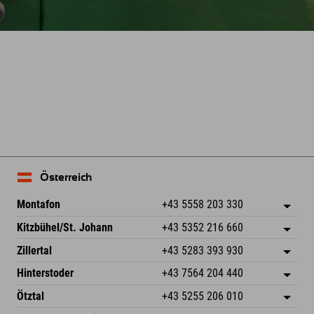
Österreich
Montafon
+43 5558 203 330
Dorfstr. 127b
Adresse speichern
Kitzbühel/St. Johann
+43 5352 216 660
6793 Gaschurn/Montafon
Anreiseinfos
Speckbacherstraße 87
Adresse speichern
Österreich
Buchen
Zillertal
+43 5283 393 930
6380 St. Johann in Tirol
Anreiseinfos
Mail senden
Schmiedau 2
Adresse speichern
Österreich
Buchen
Hinterstoder
+43 7564 204 440
6272 Kaltenbach im Zillertal
Anreiseinfos
Mail senden
Freizeitpark 10
Adresse speichern
Österreich
Buchen
Ötztal
+43 5255 206 010
4573 Hinterstoder
Anreiseinfos
Mail senden