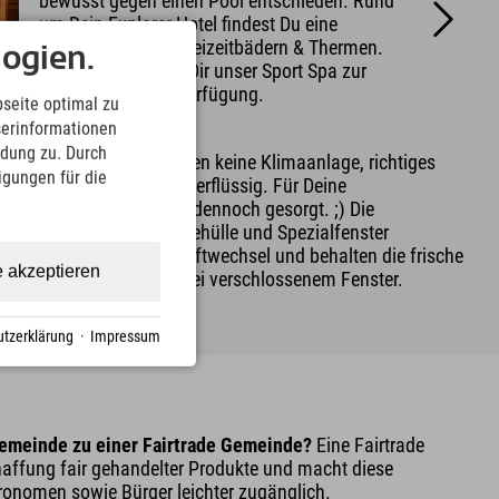
bewusst gegen einen Pool entschieden. Rund
um Dein Explorer Hotel findest Du eine
Vielzahl an Seen, Freizeitbädern & Thermen.
ogien.
Nachmittags steht Dir unser Sport Spa zur
Regeneration zur Verfügung.
seite optimal zu
serinformationen
Zimmer
ndung zu. Durch
Unsere Zimmer haben keine Klimaanlage, richtiges
ligungen für die
Lüften macht sie überflüssig. Für Deine
Frischluftzufuhr ist dennoch gesorgt. ;) Die
thermische Gebäudehülle und Spezialfenster
unterstützen den Luftwechsel und behalten die frische
e akzeptieren
Luft den Tag über bei verschlossenem Fenster.
tzerklärung
·
Impressum
emeinde zu einer Fairtrade Gemeinde?
Eine Fairtrade
affung fair gehandelter Produkte und macht diese
tronomen sowie Bürger leichter zugänglich.