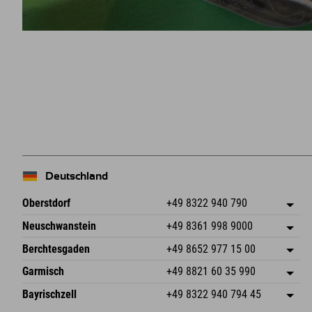
Deutschland
Oberstdorf
+49 8322 940 790
An der Breitach 3
Adresse speichern
Neuschwanstein
+49 8361 998 9000
87538 Fischen I. Allgäu
Anreiseinfos
An der Riese 45
Adresse speichern
Deutschland
Buchen
Berchtesgaden
+49 8652 977 15 00
87484 Nesselwang im Allgäu
Anreiseinfos
Mail senden
Hofreitstr. 7
Adresse speichern
Deutschland
Buchen
Garmisch
+49 8821 60 35 990
83471 Schönau am Königssee
Anreiseinfos
Mail senden
Frickenstraße 22
Adresse speichern
Deutschland
Buchen
Bayrischzell
+49 8322 940 794 45
82490 Farchant
Anreiseinfos
Mail senden