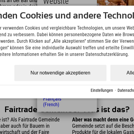
Website
ns an der Bar und darfst
ehmen oder in der Lounge
mpen, LEDs und
nden Cookies und andere Technol
Deutsch
uns den Stromverbrauch zu
(German)
English
r verwenden Cookies und vergleichbare Technologien, um unsere Web
(English)
ufend zu verbessern. Dabei können personenbezogene Daten wie Brow
Italiano
t werden. Durch Klicken auf „Alle akzeptieren“ stimmen Sie der Verwe
, Müll zu reduzieren. Was
(Italian)
ngen“ können Sie eine individuelle Auswahl treffen und erteilte Einwil
fältig getrennt, auch Du
Čeština
eitere Informationen erhalten Sie in unserer Datenschutzerklärung.
hkeit den Müll zu trennen.
(Czech)
Polski
(Polish)
Nur notwendige akzeptieren
All
Magyar
(Hungarian)
Nederlands
Einstellungen
·
Datenschu
(Dutch)
Français
(French)
Fairtrade Gemeinde? Was ist das?
 ist? Als Fairtrade Gemeinde
Aber was macht denn eine G
 aber auch für Bauern in
Gemeinde setzt auf die Besch
irtschaft und der Faire
Produkte für die lokalen Gas