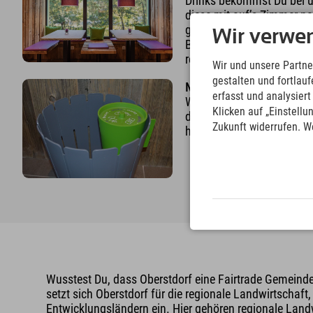
Drinks bekommst Du bei u
diese mit auf’s Zimmer n
genießen. Energiesparla
Wir verwe
Bewegungsmelder helfen 
reduzieren.
Wir und unsere Partne
gestalten und fortla
Müll
erfasst und analysier
Wir versuchen, wo es geht
Klicken auf „Einstellu
dennoch anfällt, wird sorg
Zukunft widerrufen. W
hast im Zimmer die Möglic
Wusstest Du, dass Oberstdorf eine Fairtrade Gemeinde
setzt sich Oberstdorf für die regionale Landwirtschaft,
Entwicklungsländern ein. Hier gehören regionale Landw