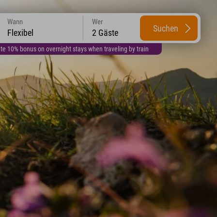
Wann
Wer
Suchen
Flexibel
2 Gäste
te 10% bonus on overnight stays when traveling by train