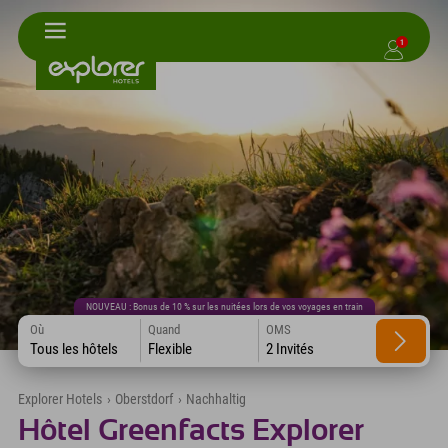
1
NOUVEAU : Bonus de 10 % sur les nuitées lors de vos voyages en train
Où
Quand
OMS
Tous les hôtels
Flexible
2 Invités
Explorer Hotels
›
Oberstdorf
›
Nachhaltig
Hôtel Greenfacts Explorer