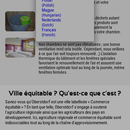
Polski
votre disposition pour votre détente et votre
(Polish)
ressourcement.
Magyar
Ordures
(Hungarian)
Nous nous efforçons de réduire les déchets autant
Nederlands
que possible. Les quelques déchets produits sont
(Dutch)
soigneusement triés ; vous avez également la
Français
possibilité de trier vos déchets dans votre chambre.
(French)
Chambre
Nos chambres ne sont pas climatisées ; une bonne
ventilation rend cela inutile. Cependant, nous veillons
à ce que l'air soit toujours renouvelé. ;) L'isolation
thermique du bâtiment et les fenêtres spéciales
favorisent le renouvellement de l'air et assurent une
ventilation optimale tout au long de la journée, même
fenêtres fermées.
Ville équitable ? Qu'est-ce que c'est ?
Saviez-vous qu'Oberstdorf est une ville labellisée « Commerce
équitable » ? En tant que telle, Oberstdorf s'engage à soutenir
l'agriculture régionale ainsi que les agriculteurs des pays en
développement. Ici, agriculture régionale et commerce équitable sont
indissociables tout au long de la chaîne d'approvisionnement.