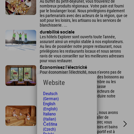
Au buffet du petit-déjeuner, vous trouverez de
nombreux produits régionaux. Votre pain est fourni
par le boulanger local. Nous privilégions également
les partenariats avec des acteurs de la région, que ce
soit pour les loisirs, les artisans ou les services de
blanchisserie. ...
durabilité sociale
Les hôtels Explorer sont ouverts toute l'année,
assurant ainsi un emploi stable à nos explorateurs.
Au lieu de posséder notre propre restaurant, nous
privilégions les restaurants locaux et nous serons
ravis de vous conseiller sur les meilleures adresses
pour vous restaurer.
Économisez l'électricité
Pour économiser l'électricité, nous n'avons pas de
minibar. Vous pouvez commander des boissons au
Website
bar et les emporter dans votre chambre ou les
déguster au salon. Des ampoules basse
consommation, des LED et des détecteurs de
Deutsch
mouvement nous permettent de réduire notre
(German)
consommation d'électricité.
English
piscine
(English)
Afin d'économiser l'énergie et l'eau, nous avons
Italiano
délibérément choisi de ne pas installer de
(Italian)
piscine. Autour de votre hôtel Explorer, vous
Čeština
trouverez divers lacs, bassins de loisirs et bains
(Czech)
thermaux. L'après-midi, notre spa sportif est à