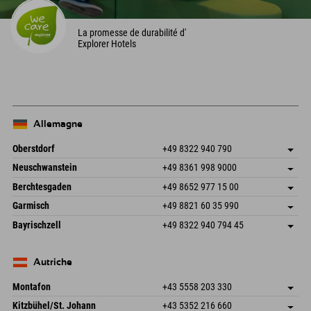
La promesse de durabilité d'
Explorer Hotels
Allemagne
Oberstdorf
+49 8322 940 790
An der Breitach 3
Enregistrer l'adresse
Neuschwanstein
+49 8361 998 9000
87538 Fischen I. Allgäu
Informations d'arrivée
An der Riese 45
Enregistrer l'adresse
Allemagne
Réservation
Berchtesgaden
+49 8652 977 15 00
87484 Nesselwang im Allgäu
Informations d'arrivée
Envoyer un e-mail
Hofreitstr. 7
Enregistrer l'adresse
Allemagne
Réservation
Garmisch
+49 8821 60 35 990
83471 Schönau am Königssee
Informations d'arrivée
Envoyer un e-mail
Frickenstraße 22
Enregistrer l'adresse
Allemagne
Réservation
Bayrischzell
+49 8322 940 794 45
82490 Farchant
Informations d'arrivée
Envoyer un e-mail
Seebergstr. 17
Enregistrer l'adresse
Allemagne
Réservation
83735 Bayrischzell
Informations d'arrivée
Envoyer un e-mail
Allemagne
Réservation
Autriche
Envoyer un e-mail
Montafon
+43 5558 203 330
Dorfstr. 127b
Enregistrer l'adresse
Kitzbühel/St. Johann
+43 5352 216 660