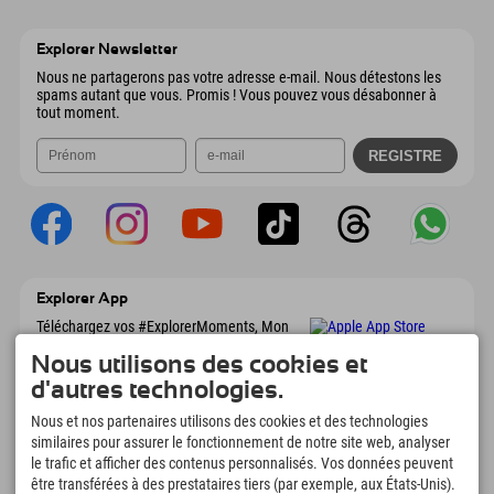
Wiesenweg 6
Enregistrer l'adresse
Autriche
Réservation
6167 Neustift im Stubaital
Informations d'arrivée
Envoyer un e-mail
Autriche
Réservation
Explorer Newsletter
Envoyer un e-mail
Nous ne partagerons pas votre adresse e-mail. Nous détestons les
spams autant que vous. Promis ! Vous pouvez vous désabonner à
tout moment.
Explorer App
Téléchargez vos #ExplorerMoments, Mon
Explorer à emporter avec aperçu de vos
Nous utilisons des cookies et
réservations, liste de choses à faire, aperçu
des restaurants et bien plus encore.
d'autres technologies.
Téléchargez-le maintenant !
Nous et nos partenaires utilisons des cookies et des technologies
similaires pour assurer le fonctionnement de notre site web, analyser
L'heure des moments d'exploration
le trafic et afficher des contenus personnalisés. Vos données peuvent
être transférées à des prestataires tiers (par exemple, aux États-Unis).
166
4.634
km