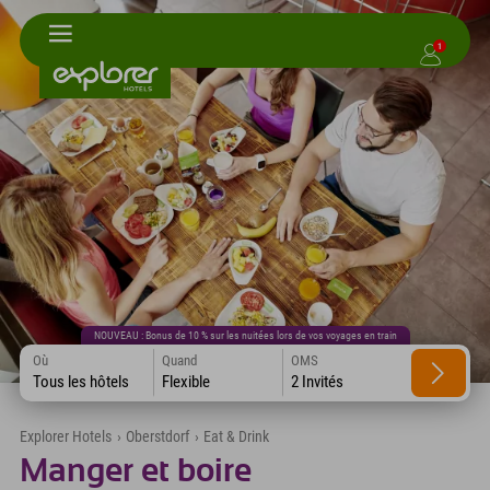
1
NOUVEAU : Bonus de 10 % sur les nuitées lors de vos voyages en train
Où
Quand
OMS
Tous les hôtels
Flexible
2 Invités
Explorer Hotels
›
Oberstdorf
›
Eat & Drink
Manger et boire