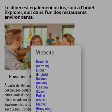
Le dîner est également inclus, soit à l'hôtel
Explorer, soit dans l'un des restaurants
environnants.
Website
Deutsch
(German)
English
(English)
Boissons et collations
Italiano
(Italian)
À partir de 16h, nous vous proposons de
Čeština
délicieuses collations et boissons au bar. Que
(Czech)
diriez-vous d'une pizza, d'une tarte flambée,
Polski
d'une salade ou d'un sandwich ? Nous avons
(Polish)
Magyar
également trois nouveaux plats chauds
(Hungarian)
savoureux. Consultez la carte du bar dès