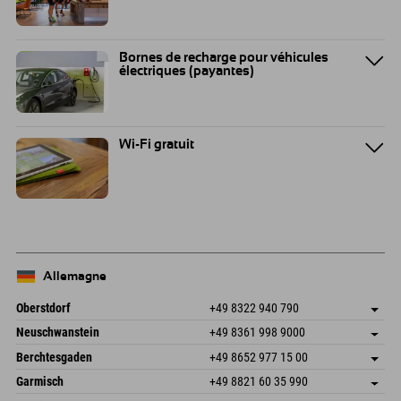
Bornes de recharge pour véhicules
électriques (payantes)
Wi-Fi gratuit
Allemagne
Oberstdorf
+49 8322 940 790
An der Breitach 3
Enregistrer l'adresse
Neuschwanstein
+49 8361 998 9000
87538 Fischen I. Allgäu
Informations d'arrivée
An der Riese 45
Enregistrer l'adresse
Allemagne
Réservation
Berchtesgaden
+49 8652 977 15 00
87484 Nesselwang im Allgäu
Informations d'arrivée
Envoyer un e-mail
Hofreitstr. 7
Enregistrer l'adresse
Allemagne
Réservation
Garmisch
+49 8821 60 35 990
83471 Schönau am Königssee
Informations d'arrivée
Envoyer un e-mail