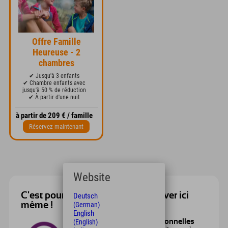
Offre Famille
Heureuse - 2
chambres
✔ Jusqu'à 3 enfants
✔ Chambre enfants avec
jusqu'à 50 % de réduction
✔ À partir d'une nuit
à partir de 209 € / famille
Réservez maintenant
Website
C'est pourquoi vous devriez réserver ici
Deutsch
(German)
même !
English
(English)
personnes de contact personnelles