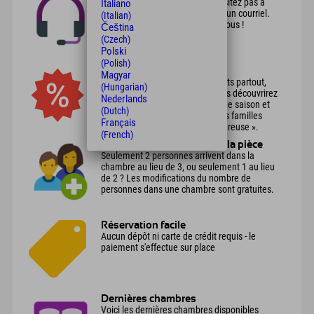
Vous avez des questions ? N’hésitez pas à
Italiano
nous appeler ou à nous envoyer un courriel.
(Italian)
Nous sommes toujours là pour vous !
Čeština
(Czech)
Polski
(Polish)
Offres
Magyar
Vous trouverez des hébergements partout,
(Hungarian)
mais c'est seulement ici que vous découvrirez
Nederlands
des offres attractives pour chaque saison et
(Dutch)
pour presque tous les sports. Les familles
Français
apprécieront l'offre « Famille heureuse ».
(French)
Plusieurs personnes dans la pièce
Seulement 2 personnes arrivent dans la
chambre au lieu de 3, ou seulement 1 au lieu
de 2 ? Les modifications du nombre de
personnes dans une chambre sont gratuites.
Réservation facile
Aucun dépôt ni carte de crédit requis - le
paiement s'effectue sur place
Dernières chambres
Voici les dernières chambres disponibles