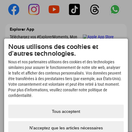
Explorer App
Téléchargez vos #ExplorerMoments, Mon
Explorer à emporter avec aperçu de vos
Nous utilisons des cookies et
réservations, liste de choses à faire, aperçu
des restaurants et bien plus encore.
d'autres technologies.
Téléchargez-le maintenant !
Nous et nos partenaires utilisons des cookies et des technologies
similaires pour assurer le fonctionnement de notre site web, analyser
L'heure des moments d'exploration
le trafic et afficher des contenus personnalisés. Vos données peuvent
être transférées à des prestataires tiers (par exemple, aux États-Unis).
166
4.634
km
Votre consentement est volontaire et peut être retiré à tout moment.
Lacs de montagne et
Pistes de ski et de
Pour plus d'informations, veuillez consulter notre politique de
piscines d'aventure
snowboard
confidentialité.
8.991
km
97
%
Sentiers de randonnée et
Nos clients nous
d'alpinisme
recommandent
Tous acceptent
N'acceptez que les articles nécessaires