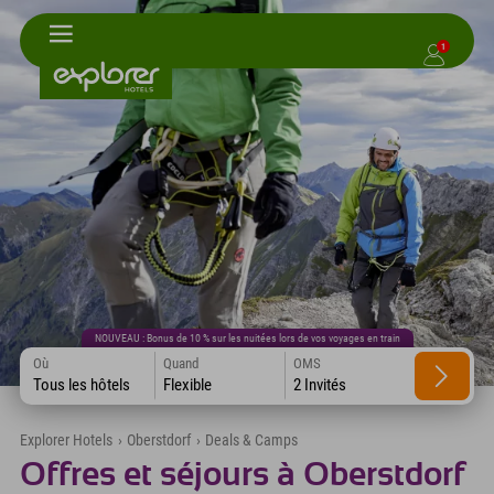
1
NOUVEAU : Bonus de 10 % sur les nuitées lors de vos voyages en train
Où
Quand
OMS
Tous les hôtels
Flexible
2 Invités
Explorer Hotels
›
Oberstdorf
›
Deals & Camps
Offres et séjours à Oberstdorf