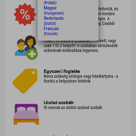
(Polish)
Akciók
Magyar
Szálláslehetőségek mindenhol elérhetők, és
(Hungarian)
csak itt kínálunk vonzó ajánlatokat minden
Nederlands
évszakra és szinte minden sportágra. A
(Dutch)
családok értékelni fogják a Boldog Családi
Français
Ajánlatot.
(French)
Többen a szobában
Csak 2 fő utazik a szobában 3 helyett, vagy
csak 1 fő 2 helyett? A szobában tartózkodók
számának módosítása ingyenes.
Egyszerű foglalás
Nincs szükség előlegre vagy hitelkártyára - a
fizetés a helyszínen történik
Utolsó szobák
itt vannak az utolsó szabad szobák