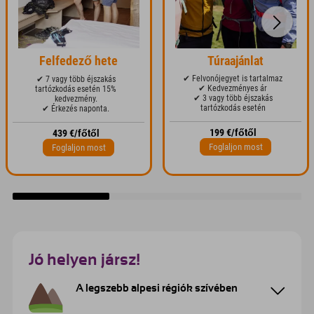
Felfedező hete
Túraajánlat
✔ Felvonójegyet is tartalmaz
✔ 7 vagy több éjszakás
✔ Kedvezményes ár
tartózkodás esetén 15%
✔ 3 vagy több éjszakás
kedvezmény.
tartózkodás esetén
✔ Érkezés naponta.
199 €/főtől
439 €/főtől
Foglaljon most
Foglaljon most
Jó helyen jársz!
A legszebb alpesi régiók szívében