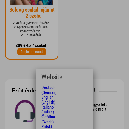
Boldog családi ajánlat
- 2 szoba
✔ Akár 3 gyermek részére
✔ Gyerekszoba akár 50%
kedvezménnyel
✔ 1 éjszakától
209 €-tól / család
Foglaljon most
Website
Deutsch
Ezért érdemes itt azonnal foglalni!
(German)
English
Személyes kapcsolatok
(English)
Van bármilyen kérdése? Akkor vegye fel a
Italiano
telefont, vagy küldjön nekünk egy e-mailt.
(Italian)
Mindig itt vagyunk Önnek!
Čeština
(Czech)
Polski