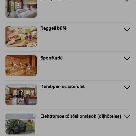
Reggeli büfé
Sportfürdő
Kerékpár- és síterület
Elektromos töltőállomások (díjköteles)