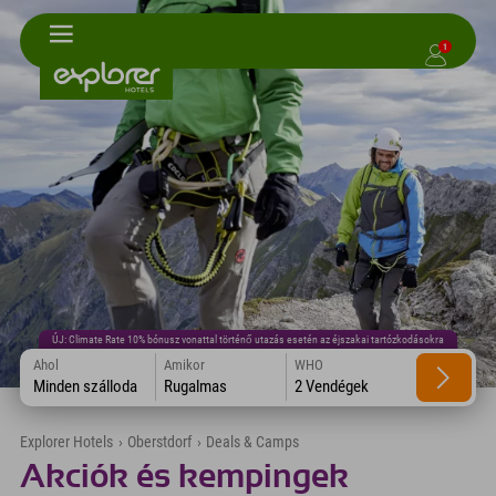
1
ÚJ: Climate Rate 10% bónusz vonattal történő utazás esetén az éjszakai tartózkodásokra
Ahol
Amikor
WHO
Minden szálloda
Rugalmas
2 Vendégek
Explorer Hotels
›
Oberstdorf
›
Deals & Camps
Akciók és kempingek