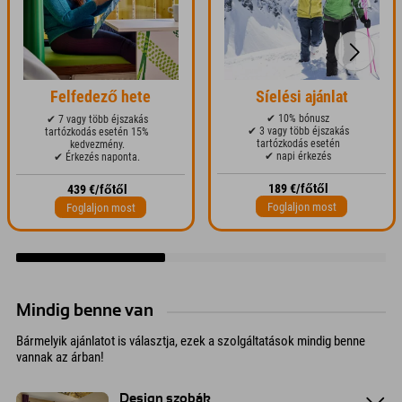
Felfedező hete
Síelési ajánlat
✔ 10% bónusz
✔ 7 vagy több éjszakás
✔ 3 vagy több éjszakás
tartózkodás esetén 15%
tartózkodás esetén
kedvezmény.
✔ napi érkezés
✔ Érkezés naponta.
189 €/főtől
439 €/főtől
Foglaljon most
Foglaljon most
Mindig benne van
Bármelyik ajánlatot is választja, ezek a szolgáltatások mindig benne
vannak az árban!
Design szobák