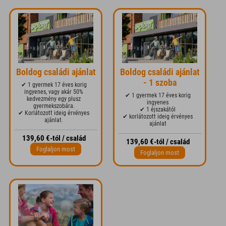
Boldog családi ajánlat
Boldog családi ajánlat
- 1 szoba
✔ 1 gyermek 17 éves korig
ingyenes, vagy akár 50%
✔ 1 gyermek 17 éves korig
kedvezmény egy plusz
ingyenes
gyermekszobára.
✔ 1 éjszakától
✔ Korlátozott ideig érvényes
✔ korlátozott ideig érvényes
ajánlat.
ajánlat
139,60 €-tól / család
139,60 €-tól / család
Foglaljon most
Foglaljon most