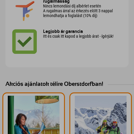
rugalmasság
Nincs lemondási díj albérlet esetén
A rugalmas árral az érkezés előtt 3 nappal
lemondhatja a foglalást (10% díj)
Legjobb ár garancia
Itt és csak itt kapod a legjobb árat - ígérjük!
Akciós ajánlatok télire Oberstdorfban!