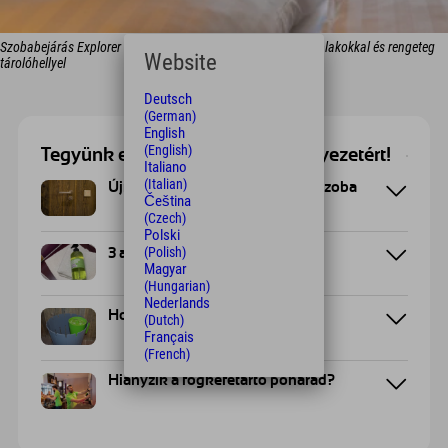
Szobabejárás Explorer Hotels: Design szobák panorámás ablakokkal és rengeteg
Website
tárolóhellyel
Deutsch
(German)
English
(English)
Tegyünk együtt valami jót a környezetért!
Italiano
(Italian)
Újrahasznosított fából készült szoba
Čeština
(Czech)
Polski
(Polish)
3 az 1-ben tusfürdő
Magyar
(Hungarian)
Nederlands
Hová tartozik a szemeted?
(Dutch)
Français
(French)
Hiányzik a fogkefetartó poharad?