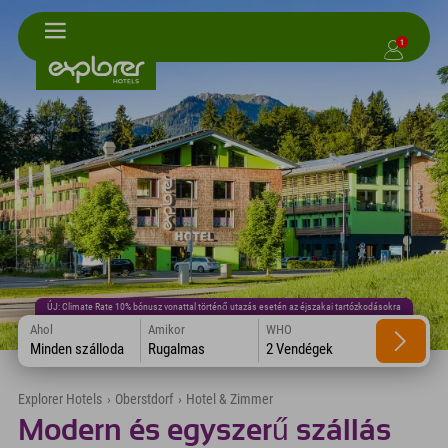
1
ÚJ: Climate Rate 10% bónusz vonattal történő utazás esetén az éjszakai tartózkodásokra
Ahol
Amikor
WHO
Minden szálloda
Rugalmas
2 Vendégek
Explorer Hotels
›
Oberstdorf
›
Hotel & Zimmer
Modern és egyszerű szállás