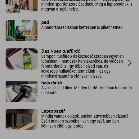
minden sportfelszerelésednek. Még a laptopodnak is
megvan a saját helye.
pad
A panorámaablakban kettesben is pihenhetnek.
3 az 1-ben tusfürdő
Sampon, tusfürdő és kézmosószappan egyetlen
tubusban – nemcsak helytakarékos, de valóban
fenntartható is. Így több helyed van, és
kevesebb hulladékot termelünk – ez egy
mindenki számára előnyös helyzet.
hajszárító
A vizes haj itt tilos. Minden fürdőszobában hajszárító
található.
Laptopszéf
Mindig vannak dolgok, amiket szívesebben elzárnál.
Ezért minden szobában van egy széf, amiben
könnyen elfér egy laptop.