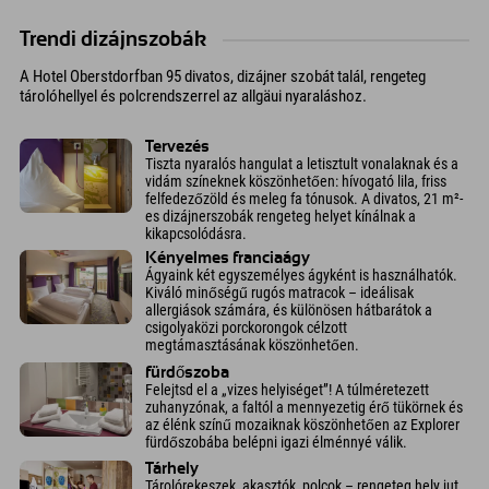
Trendi dizájnszobák
A Hotel Oberstdorfban 95 divatos, dizájner szobát talál, rengeteg
tárolóhellyel és polcrendszerrel az allgäui nyaraláshoz.
Tervezés
Tiszta nyaralós hangulat a letisztult vonalaknak és a
vidám színeknek köszönhetően: hívogató lila, friss
felfedezőzöld és meleg fa tónusok. A divatos, 21 m²-
es dizájnerszobák rengeteg helyet kínálnak a
kikapcsolódásra.
Kényelmes franciaágy
Ágyaink két egyszemélyes ágyként is használhatók.
Kiváló minőségű rugós matracok – ideálisak
allergiások számára, és különösen hátbarátok a
csigolyaközi porckorongok célzott
megtámasztásának köszönhetően.
fürdőszoba
Felejtsd el a „vizes helyiséget”! A túlméretezett
zuhanyzónak, a faltól a mennyezetig érő tükörnek és
az élénk színű mozaiknak köszönhetően az Explorer
fürdőszobába belépni igazi élménnyé válik.
Tárhely
Tárolórekeszek, akasztók, polcok – rengeteg hely jut