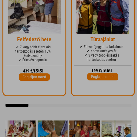
Felfedező hete
Túraajánlat
✔ Felvonójegyet is tartalmaz
✔ 7 vagy több éjszakás
✔ Kedvezményes ár
tartózkodás esetén 15%
✔ 3 vagy több éjszakás
kedvezmény.
tartózkodás esetén
✔ Érkezés naponta.
199 €/főtől
439 €/főtől
Foglaljon most
Foglaljon most