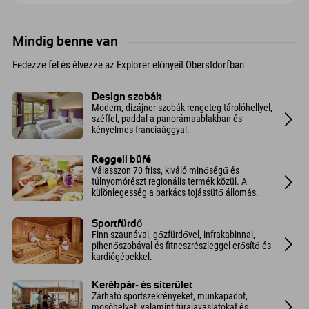
Mindig benne van
Fedezze fel és élvezze az Explorer előnyeit Oberstdorfban
Design szobák
Modern, dizájner szobák rengeteg tárolóhellyel,
széffel, paddal a panorámaablakban és
kényelmes franciaággyal.
Reggeli büfé
Válasszon 70 friss, kiváló minőségű és
túlnyomórészt regionális termék közül. A
különlegesség a barkács tojássütő állomás.
Sportfürdő
Finn szaunával, gőzfürdővel, infrakabinnal,
pihenőszobával és fitneszrészleggel erősítő és
kardiógépekkel.
Kerékpár- és síterület
Zárható sportszekrényeket, munkapadot,
mosóhelyet, valamint túrajavaslatokat és