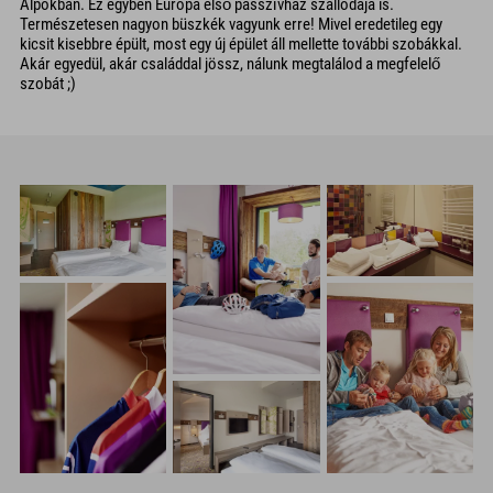
Alpokban. Ez egyben Európa első passzívház szállodája is.
Természetesen nagyon büszkék vagyunk erre! Mivel eredetileg egy
kicsit kisebbre épült, most egy új épület áll mellette további szobákkal.
Akár egyedül, akár családdal jössz, nálunk megtalálod a megfelelő
szobát ;)