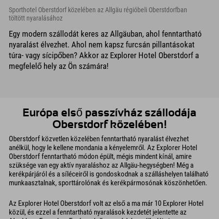
Sporthotel Oberstdorf közelében az Allgäu régióbeli Oberstdorfban
töltött nyaralásához
Egy modern szállodát keres az Allgäuban, ahol fenntartható
nyaralást élvezhet. Ahol nem kapsz furcsán pillantásokat
túra- vagy sícipőben? Akkor az Explorer Hotel Oberstdorf a
megfelelő hely az Ön számára!
Európa első passzívház szállodája
Oberstdorf közelében!
Oberstdorf közvetlen közelében fenntartható nyaralást élvezhet
anélkül, hogy le kellene mondania a kényelemről. Az Explorer Hotel
Oberstdorf fenntartható módon épült, mégis mindent kínál, amire
szüksége van egy aktív nyaraláshoz az Allgäu-hegységben! Még a
kerékpárjáról és a síléceiről is gondoskodnak a szálláshelyen található
munkaasztalnak, sporttárolónak és kerékpármosónak köszönhetően.
Az Explorer Hotel Oberstdorf volt az első a ma már 10 Explorer Hotel
közül, és ezzel a fenntartható nyaralások kezdetét jelentette az