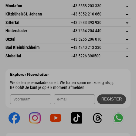
Montafon
+43 5558 203 330
Dorfstr. 127b
Adres opslaan
Kitzbühel/St. Johann
+43 5352 216 660
6793 Gaschurn/Montafon
Aankomstinformatie
Speckbacherstraße 87
Adres opslaan
Oostenrijk
Booking
Zillertal
+43 5283 393 930
6380 St. Johann in Tirol
Aankomstinformatie
E-mail verzenden
Schmiedau 2
Adres opslaan
Oostenrijk
Booking
Hinterstoder
+43 7564 204 440
6272 Kaltenbach im Zillertal
Aankomstinformatie
E-mail verzenden
Freizeitpark 10
Adres opslaan
Oostenrijk
Booking
Ötztal
+43 5255 206 010
4573 Hinterstoder
Aankomstinformatie
E-mail verzenden
Gscheat 14
Adres opslaan
Oostenrijk
Booking
Bad Kleinkirchheim
+43 4240 213 330
6441 Umhausen
Aankomstinformatie
E-mail verzenden
Dorfstraße 24
Adres opslaan
Oostenrijk
Booking
Stubaital
+43 5226 398500
9546 Bad Kleinkirchheim
Aankomstinformatie
E-mail verzenden
Wiesenweg 6
Adres opslaan
Oostenrijk
Booking
6167 Neustift im Stubaital
Aankomstinformatie
E-mail verzenden
Oostenrijk
Booking
Explorer Newsletter
E-mail verzenden
We delen je e-mailadres niet. We haten spam net zo erg als jij.
Beloofd! Je kunt je op elk moment afmelden.