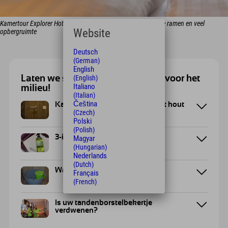
Kamertour Explorer Hotels: Designkamers met panoramische ramen en veel
Website
opbergruimte
Deutsch
(German)
English
Laten we samen iets goeds doen voor het
(English)
Italiano
milieu!
(Italian)
Čeština
Kamer gemaakt van hergebruikt hout
(Czech)
Polski
(Polish)
3-in-1 douchegel
Magyar
(Hungarian)
Nederlands
(Dutch)
Waar hoort jouw afval thuis?
Français
(French)
Is uw tandenborstelbekertje
verdwenen?