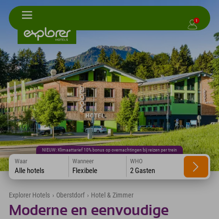
1
NIEUW: Klimaattarief 10% bonus op overnachtingen bij reizen per trein
Waar
Wanneer
WHO
Alle hotels
Flexibele
2 Gasten
Explorer Hotels
›
Oberstdorf
›
Hotel & Zimmer
Moderne en eenvoudige