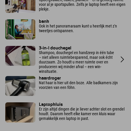
voor al je sportspullen. Zelfs je laptop heeft een eigen
plekje.
bank
Ook in het panoramaraam kunt u heerlijk met z'n
tweetjes ontspannen.
3-in-1 douchegel
Shampoo, douchegel en handzeep in één tube
– niet alleen ruimtebesparend, maar ook écht
duurzaam. Zo houdt u meer ruimte over en
produceren wij minder afval – een win-
winsituatie.
haardroger
Nat haar is hier uit den boze. Alle badkamers zijn
voorzien van een föhn.
Laptopkluis
Er zijn altijd dingen die je liever achter slot en grendel
houdt. Daarom heeft elke kamer een kluis waar
gemakkelijk een laptop in past.