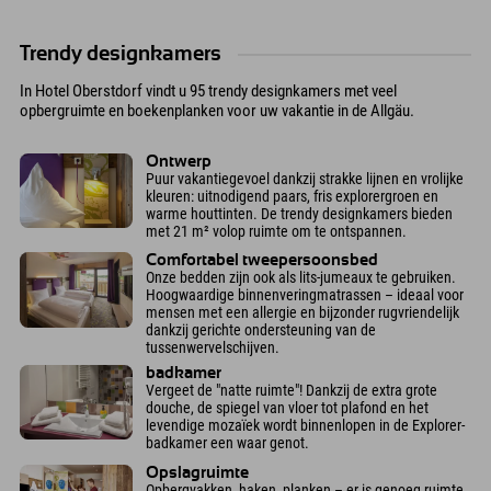
Trendy designkamers
In Hotel Oberstdorf vindt u 95 trendy designkamers met veel
opbergruimte en boekenplanken voor uw vakantie in de Allgäu.
Ontwerp
Puur vakantiegevoel dankzij strakke lijnen en vrolijke
kleuren: uitnodigend paars, fris explorergroen en
warme houttinten. De trendy designkamers bieden
met 21 m² volop ruimte om te ontspannen.
Comfortabel tweepersoonsbed
Onze bedden zijn ook als lits-jumeaux te gebruiken.
Hoogwaardige binnenveringmatrassen – ideaal voor
mensen met een allergie en bijzonder rugvriendelijk
dankzij gerichte ondersteuning van de
tussenwervelschijven.
badkamer
Vergeet de "natte ruimte"! Dankzij de extra grote
douche, de spiegel van vloer tot plafond en het
levendige mozaïek wordt binnenlopen in de Explorer-
badkamer een waar genot.
Opslagruimte
Opbergvakken, haken, planken – er is genoeg ruimte