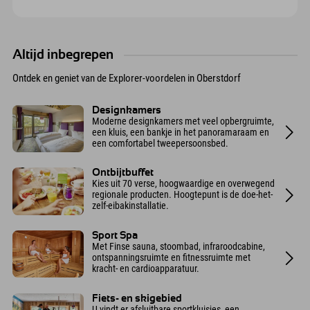
Altijd inbegrepen
Ontdek en geniet van de Explorer-voordelen in Oberstdorf
Designkamers
Moderne designkamers met veel opbergruimte,
een kluis, een bankje in het panoramaraam en
een comfortabel tweepersoonsbed.
Ontbijtbuffet
Kies uit 70 verse, hoogwaardige en overwegend
regionale producten. Hoogtepunt is de doe-het-
zelf-eibakinstallatie.
Sport Spa
Met Finse sauna, stoombad, infraroodcabine,
ontspanningsruimte en fitnessruimte met
kracht- en cardioapparatuur.
Fiets- en skigebied
U vindt er afsluitbare sportkluisjes, een