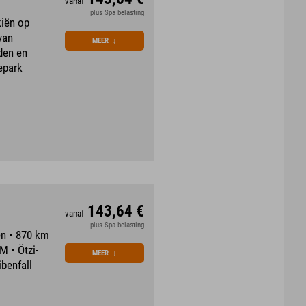
vanaf
plus Spa belasting
iën op
van
MEER
↓
den en
epark
143,64 €
vanaf
plus Spa belasting
n • 870 km
 • Ötzi-
MEER
↓
benfall