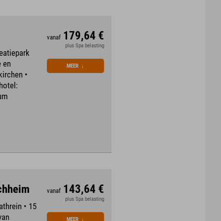
179,64 €
vanaf
plus Spa belasting
reatiepark
e en
MEER
↓
kirchen •
hotel:
rum
rchheim
143,64 €
vanaf
plus Spa belasting
threin • 15
van
MEER
↓