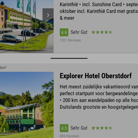
Karinthië • incl. Sunshine Card • sept
oktober incl. Karinthië Card met grati
& meer
Sehr Gut
4.6
1321 Reviews
dorf
Explorer Hotel Oberstdorf
Het meest zuidelijke vakantieoord van
perfect startpunt voor bergwandelinge
• 200 km aan wandelpaden op alle hoo
Duitslands grootste en hoogstgelegen
Sehr Gut
4.5
855 Reviews