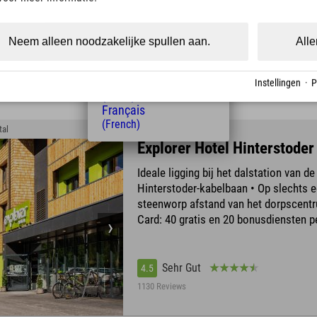
(Czech)
Polski
(Polish)
Neem alleen noodzakelijke spullen aan.
Alle
Sehr Gut
4.4
Magyar
(Hungarian)
679 Reviews
Nederlands
Instellingen
·
P
(Dutch)
Français
(French)
tal
Explorer Hotel Hinterstoder
Ideale ligging bij het dalstation van de
Hinterstoder-kabelbaan • Op slechts 
steenworp afstand van het dorpscentr
Card: 40 gratis en 20 bonusdiensten p
Sehr Gut
4.5
1130 Reviews