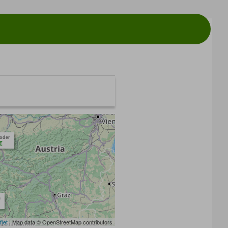
toder
€
m
flet
| Map data © OpenStreetMap contributors