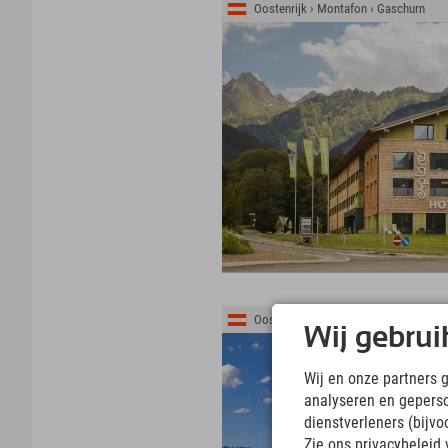
Oostenrijk › Montafon › Gaschurn
Oostenrijk › Kitzbühler Alpen › St. Jo
Wij gebrui
Wij en onze partners 
analyseren en gepers
dienstverleners (bijv
Zie ons privacybeleid 