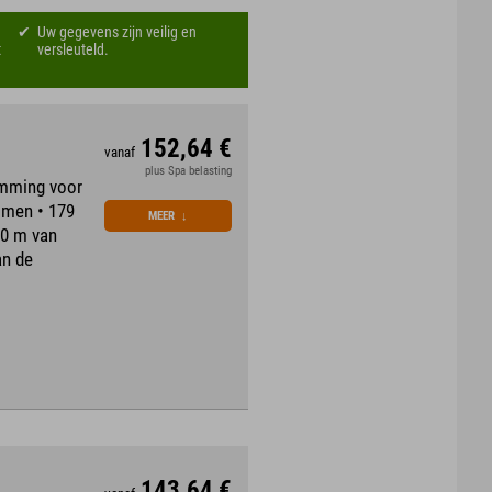
Uw gegevens zijn veilig en
t
versleuteld.
152,64 €
vanaf
plus Spa belasting
emming voor
mmen • 179
MEER
↓
00 m van
an de
143,64 €