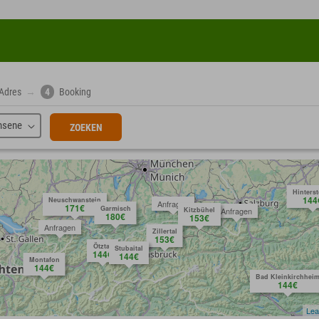
Adres
→
4
Booking
hsene
ZOEKEN
Hinters
144
Neuschwanstein
Anfragen
171€
Garmisch
Kitzbühel
Anfragen
180€
153€
Anfragen
Zillertal
153€
Ötztal
Stubaital
144€
144€
Montafon
144€
Bad Kleinkirchhei
144€
Lea