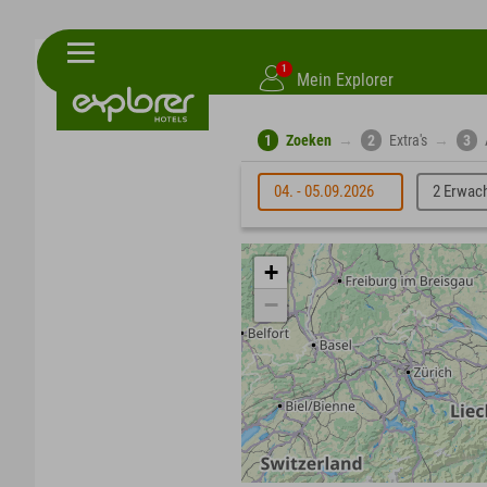
1
Mein Explorer
1
Zoeken
→
2
Extra's
→
3
04. - 05.09.2026
2 Erwac
+
−