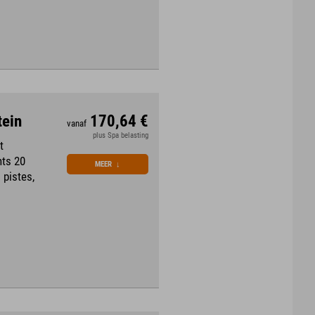
tein
170,64 €
vanaf
plus Spa belasting
t
hts 20
MEER
↓
 pistes,
s