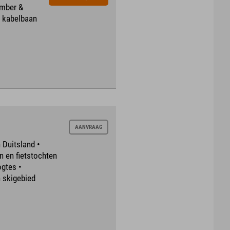
ember &
s kabelbaan
AANVRAAG
 Duitsland •
n en fietstochten
gtes •
 skigebied