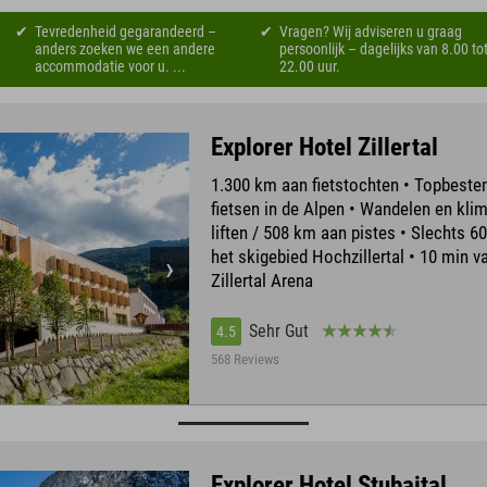
Tevredenheid gegarandeerd –
Vragen? Wij adviseren u graag
anders zoeken we een andere
persoonlijk – dagelijks van 8.00 to
accommodatie voor u. ...
22.00 uur.
Explorer Hotel Zillertal
1.300 km aan fietstochten • Topbest
fietsen in de Alpen • Wandelen en kli
liften / 508 km aan pistes • Slechts 6
het skigebied Hochzillertal • 10 min v
Zillertal Arena
Sehr Gut
4.5
568 Reviews
Explorer Hotel Stubaital