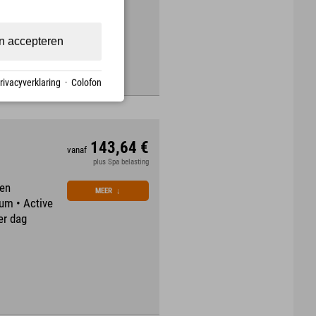
n accepteren
rivacyverklaring
·
Colofon
143,64 €
vanaf
plus Spa belasting
een
MEER
↓
um • Active
er dag