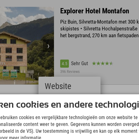
Explorer Hotel Montafon
Piz Buin, Silvretta-Montafon met 300 
skipistes • Silvretta Hochalpenstraße 
het bergstrand, 270 km aan fietspaden
Sehr Gut
4.5
396 Reviews
Website
Deutsch
hann
ken cookies en andere technolog
(German)
Explorer Hotel Kitzbühel
English
gebruiken cookies en vergelijkbare technologieën om onze website te 
Bij het Bikepark & Bergbahn St. Johan
(English)
onaliseerde content weer te geven. Gegevens kunnen worden overged
Italiano
20 minuten naar Kitzbühel • Wandelen
(Italian)
oorbeeld in de VS). Uw toestemming is vrijwillig en kan op elk moment
klimmen op de Wilder Kaiser • SuperS
Čeština
voor meer informatie.
skipas met 2.750 km aan pistes