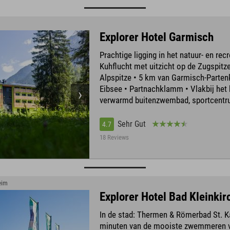
Explorer Hotel Garmisch
Prachtige ligging in het natuur- en rec
Kuhflucht met uitzicht op de Zugspitz
Alpspitze • 5 km van Garmisch-Parten
Eibsee • Partnachklamm • Vlakbij het 
verwarmd buitenzwembad, sportcent
Sehr Gut
4.7
18 Reviews
eim
Explorer Hotel Bad Kleinki
In de stad: Thermen & Römerbad St. Ka
minuten van de mooiste zwemmeren 