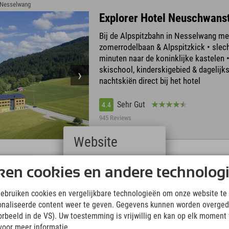
› Nesselwang
Explorer Hotel Neuschwans
Bij de Alpspitzbahn in Nesselwang me
zomerrodelbaan & Alpspitzkick • slec
minuten naar de koninklijke kastelen •
skischool, kinderskigebied & dagelijk
nachtskiën direct bij het hotel
Sehr Gut
4.4
945 Reviews
Website
Deutsch
ken cookies en andere technolog
(German)
Explorer Hotel Montafon
English
gebruiken cookies en vergelijkbare technologieën om onze website te 
Piz Buin, Silvretta-Montafon met 300 
(English)
onaliseerde content weer te geven. Gegevens kunnen worden overged
Italiano
skipistes • Silvretta Hochalpenstraße 
(Italian)
oorbeeld in de VS). Uw toestemming is vrijwillig en kan op elk moment
het bergstrand, 270 km aan fietspaden
Čeština
voor meer informatie.