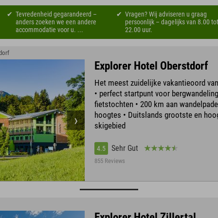
Tevredenheid gegarandeerd –
Vragen? Wij adviseren u graag
anders zoeken we een andere
persoonlijk – dagelijks van 8.00 to
accommodatie voor u. ...
22.00 uur.
dorf
Explorer Hotel Oberstdorf
Het meest zuidelijke vakantieoord van
• perfect startpunt voor bergwandelin
fietstochten • 200 km aan wandelpade
hoogtes • Duitslands grootste en hoo
skigebied
Sehr Gut
4.5
855 Reviews
Explorer Hotel Zillertal