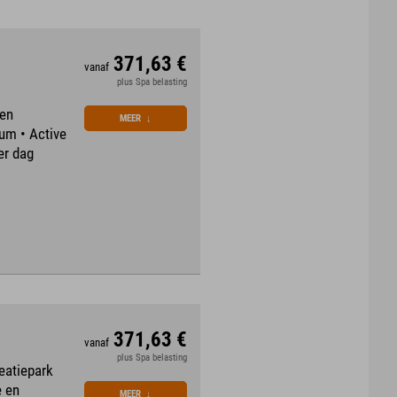
371,63 €
vanaf
plus Spa belasting
een
MEER
↓
um • Active
er dag
371,63 €
vanaf
plus Spa belasting
reatiepark
e en
MEER
↓