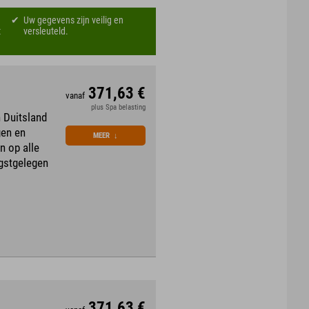
Uw gegevens zijn veilig en
t
versleuteld.
371,63 €
vanaf
plus Spa belasting
 Duitsland
gen en
MEER
↓
n op alle
gstgelegen
371,63 €