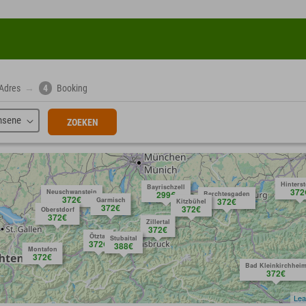
Adres
→
4
Booking
hsene
ZOEKEN
Hinters
Bayrischzell
372
Neuschwanstein
299€
Berchtesgaden
372€
Garmisch
372€
Kitzbühel
372€
372€
Oberstdorf
372€
Zillertal
372€
Ötztal
Stubaital
372€
388€
Montafon
372€
Bad Kleinkirchhei
372€
Lea