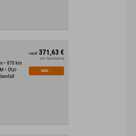
371,63 €
vanaf
plus Spa belasting
n • 870 km
 • Ötzi-
MEER
↓
benfall