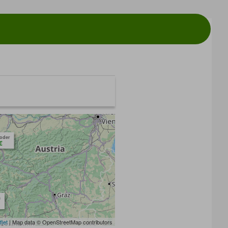
toder
€
m
flet
| Map data © OpenStreetMap contributors