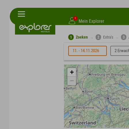
1
Mein Explorer
1
Zoeken
→
2
Extra's
→
3
11. - 14.11.2026
2 Erwac
+
−