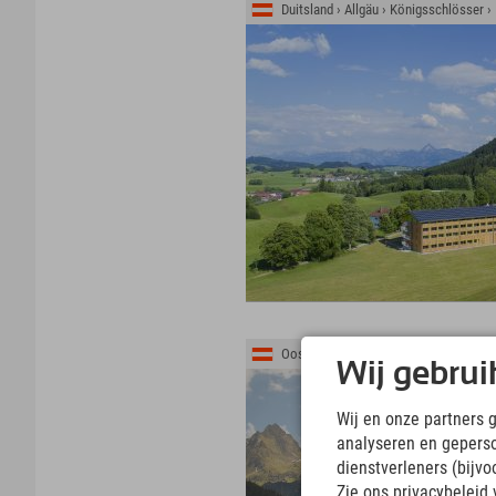
Duitsland › Allgäu › Königsschlösser 
Oostenrijk › Montafon › Gaschurn
Wij gebrui
Wij en onze partners 
analyseren en gepers
dienstverleners (bijv
Zie ons privacybeleid 