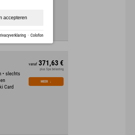
n accepteren
rivacyverklaring
·
Colofon
371,63 €
vanaf
plus Spa belasting
n • slechts
 en
MEER
↓
ki Card