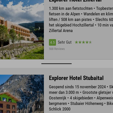
1.300 km aan fietstochten • Topbest
fietsen in de Alpen • Wandelen en kli
liften / 508 km aan pistes • Slechts 6
het skigebied Hochzillertal • 10 min v
Zillertal Arena
Sehr Gut
4.5
568 Reviews
Explorer Hotel Stubaital
Geopend sinds 15 november 2024 • Sk
meer dan 3.000 m • Grootste gletsjer 
Oostenrijk • 4 skigebieden • Alpenwei
bergmeren • Stubaier Höhenweg • Bik
Schlick 2000