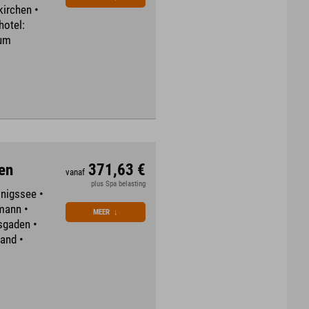
kirchen •
hotel:
rum
en
371,63 €
vanaf
plus Spa belasting
nigssee •
mann •
MEER
↓
sgaden •
and •