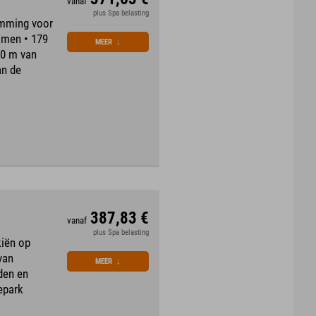
vanaf
plus Spa belasting
emming voor
mmen • 179
MEER
↓
00 m van
an de
387,83 €
vanaf
plus Spa belasting
iën op
van
MEER
↓
den en
epark