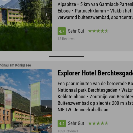
Alpspitze • 5 km van Garmisch-Parten
Eibsee • Partnachklamm • Vlakbij het 
verwarmd buitenzwembad, sportcent
Sehr Gut
4.7
18 Reviews
Schönau am Königssee
Explorer Hotel Berchtesgad
Een paar minuten van de beroemde Kö
Nationaal park Berchtesgaden • Watz
Kehlsteinhaus • Zoutmijn van Berchte
Buitenzwembad op slechts 200 m afst
NIEUW: Jenner-kabelbaan
Sehr Gut
4.4
1053 Reviews