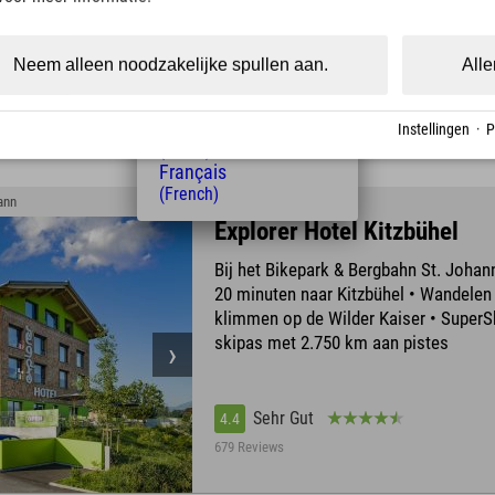
(Czech)
Polski
(Polish)
Neem alleen noodzakelijke spullen aan.
Alle
Sehr Gut
4.5
Magyar
(Hungarian)
396 Reviews
Nederlands
Instellingen
·
P
(Dutch)
Français
(French)
hann
Explorer Hotel Kitzbühel
Bij het Bikepark & Bergbahn St. Johan
20 minuten naar Kitzbühel • Wandelen
klimmen op de Wilder Kaiser • SuperS
skipas met 2.750 km aan pistes
Sehr Gut
4.4
679 Reviews