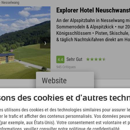
 › Nesselwang
Explorer Hotel Neuschwans
An der Alpspitzbahn in Nesselwang mi
Sommerrodeln & Alpspitzkick • nur 20
Königsschlössern • Pisten, Skischule,
& täglich Nachtskifahren direkt am Ho
Sehr Gut
4.4
945 Critiques
Website
Deutsch
sons des cookies et d'autres tech
(German)
Explorer Hotel Montafon
English
s utilisons des cookies et des technologies similaires pour assurer 
Piz Buin, Silvretta-Montafon mit 300 k
(English)
er le trafic et afficher des contenus personnalisés. Vos données peuve
Italiano
Silvretta Hochalpenstraße • direkt a
(Italian)
 (par exemple, aux États-Unis). Votre consentement est volontaire et pe
Beach, 270 km Bikestrecke
Čeština
formations, veuillez consulter notre politique de confidentialité.