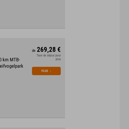
269,28 €
de
Taxe de séjour pour
70 km MTB-
plus
eifvogelpark
PLUS
↓