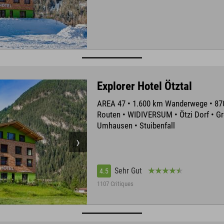
Explorer Hotel Ötztal
AREA 47 • 1.600 km Wanderwege • 8
Routen • WIDIVERSUM • Ötzi Dorf • Gr
Umhausen • Stuibenfall
Sehr Gut
4.5
1107 Critiques