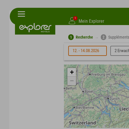
1
Mein Explorer
1
Recherche
→
2
Supplément
12. - 14.08.2026
2 Erwac
+
−