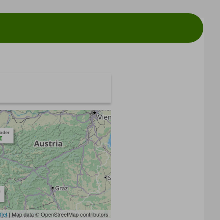
toder
€
m
flet
| Map data © OpenStreetMap contributors