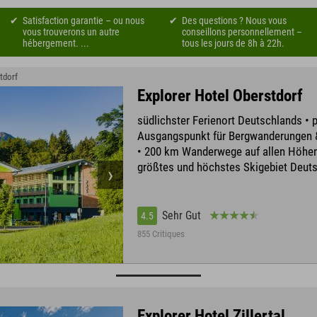
Satisfaction garantie – ou nous
Des questions ? Nous vous
vous trouverons un autre
conseillons personnellement –
hébergement. ...
tous les jours de 8h à 22h.
tdorf
Explorer Hotel Oberstdorf
südlichster Ferienort Deutschlands • p
Ausgangspunkt für Bergwanderungen 
• 200 km Wanderwege auf allen Höhen
größtes und höchstes Skigebiet Deut
Sehr Gut
4.5
855 Critiques
Explorer Hotel Zillertal