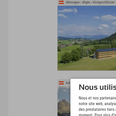
Allemagne › Allgäu › Königsschlösser
Autriche › Montafon › Gaschurn
Nous utili
Nous et nos partenaire
notre site web, analys
des prestataires tiers
moment. Pour plus d'in