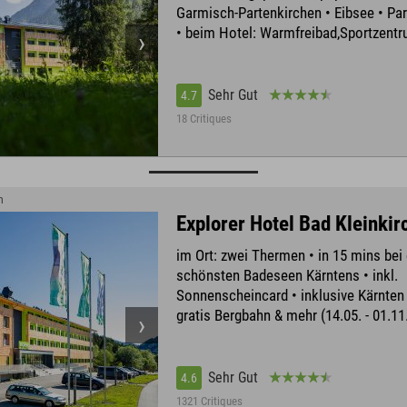
Garmisch-Partenkirchen • Eibsee • P
• beim Hotel: Warmfreibad,Sportzent
Sehr Gut
4.7
18 Critiques
m
Explorer Hotel Bad Kleinki
im Ort: zwei Thermen • in 15 mins bei
schönsten Badeseen Kärntens • inkl.
Sonnenscheincard • inklusive Kärnten
gratis Bergbahn & mehr (14.05. - 01.11
Sehr Gut
4.6
1321 Critiques