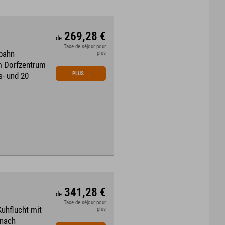
269,28 €
de
Taxe de séjour pour
gbahn
plus
um Dorfzentrum
PLUS
↓
s- und 20
341,28 €
de
Taxe de séjour pour
Kuhflucht mit
plus
 nach