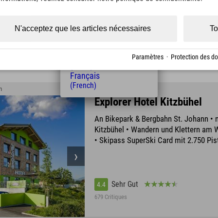
(Czech)
Polski
(Polish)
N'acceptez que les articles nécessaires
To
Sehr Gut
4.5
Magyar
(Hungarian)
396 Critiques
Nederlands
Paramètres
·
Protection des d
(Dutch)
Français
(French)
n
Explorer Hotel Kitzbühel
An Bikepark & Bergbahn St. Johann • n
Kitzbühel • Wandern und Klettern am 
• Skipass SuperSki Card mit 2.750 Pi
Sehr Gut
4.4
679 Critiques