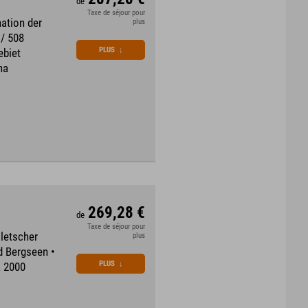
de
Taxe de séjour pour
ation der
plus
 / 508
PLUS
↓
ebiet
na
269,28 €
de
Taxe de séjour pour
Gletscher
plus
d Bergseen •
PLUS
↓
k 2000