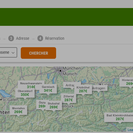
s
→
3
Adresse
→
4
Réservation
hsene
CHERCHER
Hinters
269
Neuschwanstein
Anfragen
314€
Garmisch
Kitzbühel
Anfragen
341€
287€
Oberstdorf
350€
Zillertal
287€
Ötztal
Stubaital
269€
269€
Montafon
269€
Bad Kleinkirchhei
287€
Lea