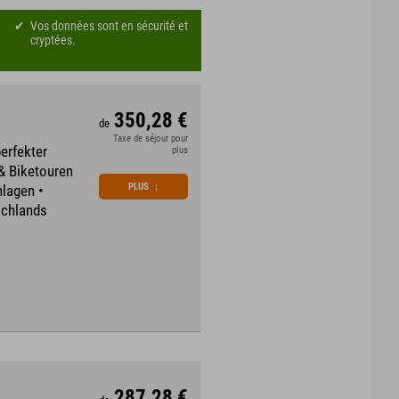
Vos données sont en sécurité et
cryptées.
350,28 €
de
Taxe de séjour pour
erfekter
plus
& Biketouren
PLUS
↓
lagen •
schlands
287,28 €