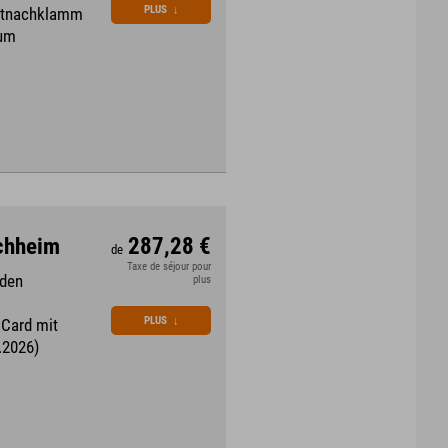
PLUS
↓
artnachklamm
rum
rchheim
287,28 €
de
Taxe de séjour pour
 den
plus
PLUS
↓
 Card mit
.2026)