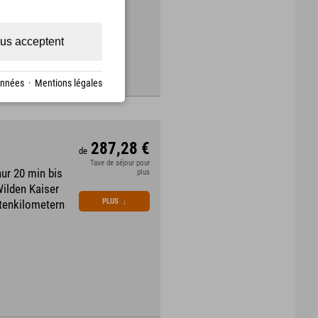
us acceptent
onnées
·
Mentions légales
287,28 €
de
Taxe de séjour pour
ur 20 min bis
plus
Wilden Kaiser
PLUS
↓
stenkilometern