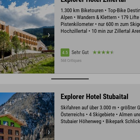
1.300 km Biketouren • Top-Bike Destin
Alpen • Wandern & Klettern • 179 Lifte
Pistenkilometer • nur 600 m zum Skig
Hochzillertal • 10 min zur Zillertal Are
Sehr Gut
4.5
568 Critiques
Explorer Hotel Stubaital
Skifahren auf über 3.000 m • größter 
Österreichs • 4 Skigebiete • Almen un
Stubaier Höhenweg • Bikepark Schlic