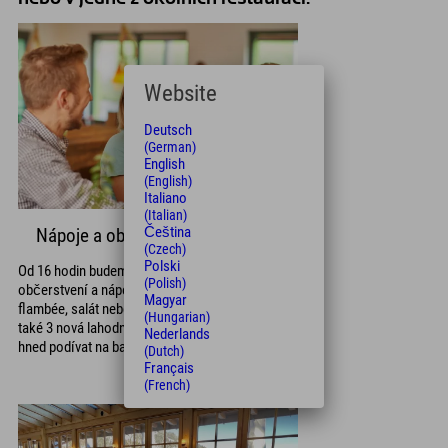
Website
Deutsch
(German)
English
(English)
Italiano
(Italian)
Čeština
Nápoje a občerstvení
(Czech)
Polski
Od 16 hodin budeme u baru podávat lahodné
(Polish)
občerstvení a nápoje. Co takhle pizza, tarte
Magyar
flambée, salát nebo sendvič? K dispozici jsou
(Hungarian)
také 3 nová lahodná teplá jídla. Nezapomeňte se
Nederlands
hned podívat na barový lístek!
(Dutch)
Français
(French)
Do barového menu