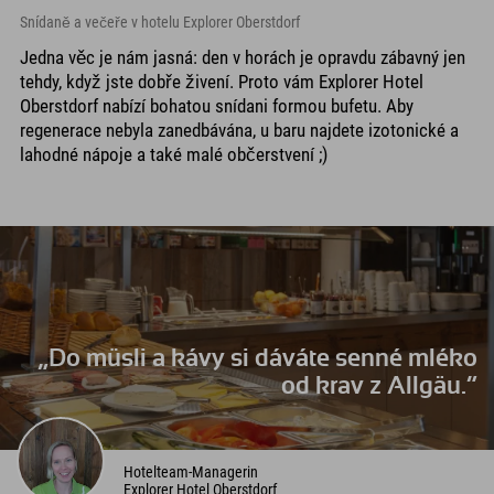
Snídaně a večeře v hotelu Explorer Oberstdorf
Jedna věc je nám jasná: den v horách je opravdu zábavný jen
tehdy, když jste dobře živení. Proto vám Explorer Hotel
Oberstdorf nabízí bohatou snídani formou bufetu. Aby
regenerace nebyla zanedbávána, u baru najdete izotonické a
lahodné nápoje a také malé občerstvení ;)
„Do müsli a kávy si dáváte senné mléko
od krav z Allgäu.“
Hotelteam-Managerin
Explorer Hotel Oberstdorf