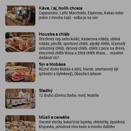
Káva, čaj, kolik chcete
Cappuccino, Latte Macchiato, Espresso, Kakao nebo
jeden z mnoha čajů - volba je na vás
Houska a chléb
Ořechový cop nebo koláč, Kaiserova roláda, obilná
roláda, preclík, sportovní chléb, alpský chléb, šťavnatý
celozrnný chléb, dýňový chléb, chléb z pece na dřevo,
vícezrnný chléb Wasa a žitný chléb Wasa,... musíme
dodávat víc?
Sýr a klobása
Různé druhy klobás a sýrů, tvaroh, smetanový sýr
(přírodní a bylinkový), Obazda/Liptauer
Sladký
12 druhů džemu Darbo, med, Nutella
Müsli a cereálie
Ovesné vločky, kukuřičné lupínky, chlebíčky, špaldová
křupavka, jahodová chia kaše a mnoho dalšího