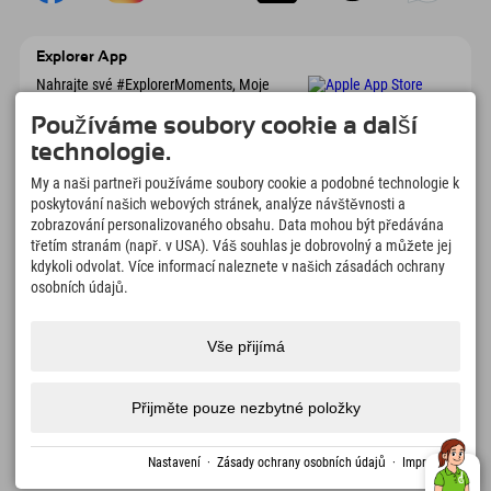
Explorer App
Nahrajte své #ExplorerMoments, Moje
Explorer To Go s přehledem rezervací,
seznamem míst, která chcete navštívit,
Používáme soubory cookie a další
přehledem restaurací a mnoha dalšími
technologie.
věcmi. Stáhněte si hned!
My a naši partneři používáme soubory cookie a podobné technologie k
poskytování našich webových stránek, analýze návštěvnosti a
Čas na chvilky objevitelů
zobrazování personalizovaného obsahu. Data mohou být předávána
třetím stranám (např. v USA). Váš souhlas je dobrovolný a můžete jej
166
4.634
km
kdykoli odvolat. Více informací naleznete v našich zásadách ochrany
Horská jezera a
Sjezdovky pro lyžování a
dobrodružné bazény
snowboarding
osobních údajů.
8.991
km
97
%
Stezky pro pěší turistiku a
Naši hosté nás doporučují
Vše přijímá
horolezectví
Přijměte pouze nezbytné položky
Impressum
Ochrana
Přístupnost
tisk
Certifikáty
Volná
Čeština
dat
udržitelnosti
místa
Nastavení
·
Zásady ochrany osobních údajů
·
Impressum
vytvořeno pomocí Tramino