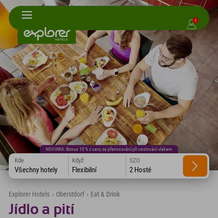
1
NOVINKA: Bonus 10 % z ceny za přenocování při cestování vlakem
Kde
Když
SZO
Všechny hotely
Flexibilní
2 Hosté
Explorer Hotels
›
Oberstdorf
›
Eat & Drink
Jídlo a pití