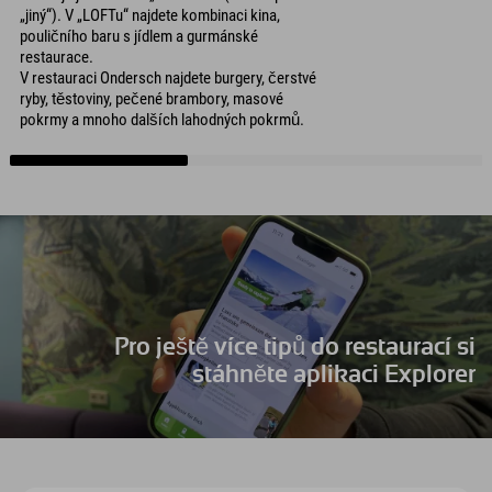
„jiný“). V „LOFTu“ najdete kombinaci kina,
pouličního baru s jídlem a gurmánské
restaurace.
V restauraci Ondersch najdete burgery, čerstvé
ryby, těstoviny, pečené brambory, masové
pokrmy a mnoho dalších lahodných pokrmů.
Pro ještě více tipů do restaurací si
stáhněte aplikaci Explorer