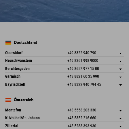
Deutschland
Oberstdorf
+49 8322 940 790
An der Breitach 3
Adresse speichern
Neuschwanstein
+49 8361 998 9000
87538 Fischen I. Allgäu
Anreiseinfos
An der Riese 45
Adresse speichern
Deutschland
Buchen
Berchtesgaden
+49 8652 977 15 00
87484 Nesselwang im Allgäu
Anreiseinfos
Mail senden
Hofreitstr. 7
Adresse speichern
Deutschland
Buchen
Garmisch
+49 8821 60 35 990
83471 Schönau am Königssee
Anreiseinfos
Mail senden
Frickenstraße 22
Adresse speichern
Deutschland
Buchen
Bayrischzell
+49 8322 940 794 45
82490 Farchant
Anreiseinfos
Mail senden
Seebergstr. 17
Adresse speichern
Deutschland
Buchen
83735 Bayrischzell
Anreiseinfos
Mail senden
Deutschland
Buchen
Österreich
Mail senden
Montafon
+43 5558 203 330
Dorfstr. 127b
Adresse speichern
Kitzbühel/St. Johann
+43 5352 216 660
6793 Gaschurn/Montafon
Anreiseinfos
Speckbacherstraße 87
Adresse speichern
Österreich
Buchen
Zillertal
+43 5283 393 930
6380 St. Johann in Tirol
Anreiseinfos