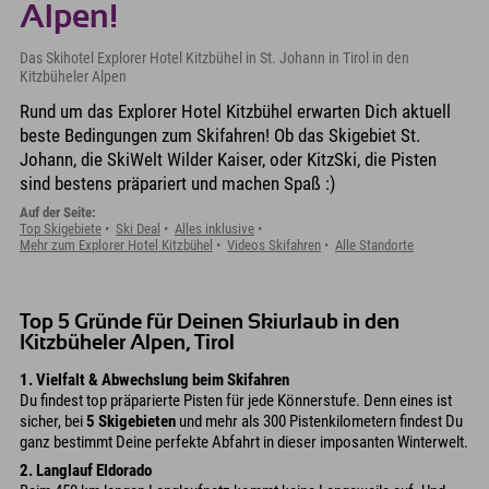
Alpen!
Das Skihotel Explorer Hotel Kitzbühel in St. Johann in Tirol in den
Kitzbüheler Alpen
Rund um das Explorer Hotel Kitzbühel erwarten Dich aktuell
beste Bedingungen zum Skifahren! Ob das Skigebiet St.
Johann, die SkiWelt Wilder Kaiser, oder KitzSki, die Pisten
sind bestens präpariert und machen Spaß :)
Auf der Seite:
Top Skigebiete
Ski Deal
Alles inklusive
Mehr zum Explorer Hotel Kitzbühel
Videos Skifahren
Alle Standorte
Top 5 Gründe für Deinen Skiurlaub in den
Kitzbüheler Alpen, Tirol
1. Vielfalt & Abwechslung beim Skifahren
Du findest top präparierte Pisten für jede Könnerstufe. Denn eines ist
sicher, bei
5 Skigebieten
und mehr als 300 Pistenkilometern findest Du
ganz bestimmt Deine perfekte Abfahrt in dieser imposanten Winterwelt.
2. Langlauf Eldorado