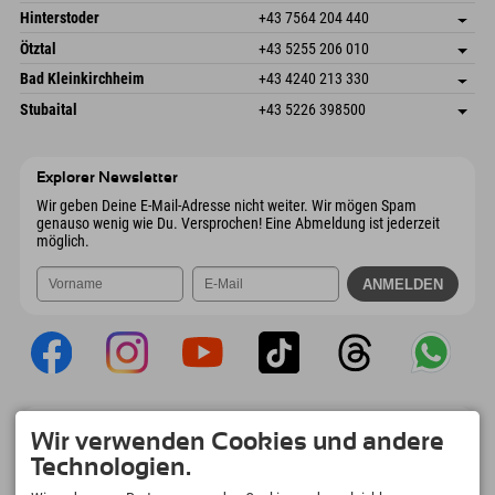
Mail senden
Schmiedau 2
Adresse speichern
Österreich
Buchen
Hinterstoder
+43 7564 204 440
6272 Kaltenbach im Zillertal
Anreiseinfos
Mail senden
Freizeitpark 10
Adresse speichern
Österreich
Buchen
Ötztal
+43 5255 206 010
4573 Hinterstoder
Anreiseinfos
Mail senden
Gscheat 14
Adresse speichern
Österreich
Buchen
Bad Kleinkirchheim
+43 4240 213 330
6441 Umhausen
Anreiseinfos
Mail senden
Dorfstraße 24
Adresse speichern
Österreich
Buchen
Stubaital
+43 5226 398500
9546 Bad Kleinkirchheim
Anreiseinfos
Mail senden
Wiesenweg 6
Adresse speichern
Österreich
Buchen
6167 Neustift im Stubaital
Anreiseinfos
Mail senden
Österreich
Buchen
Explorer Newsletter
Mail senden
Wir geben Deine E-Mail-Adresse nicht weiter. Wir mögen Spam
genauso wenig wie Du. Versprochen! Eine Abmeldung ist jederzeit
möglich.
Explorer App
Wir verwenden Cookies und andere
Upload Deiner #ExplorerMoments, Mein
Technologien.
Explorer To Go mit Buchungsübersicht,
Bucketlist, Restaurantübersicht uvm. Jetzt