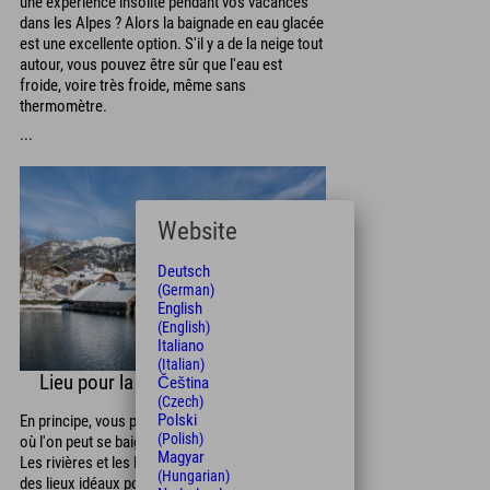
une expérience insolite pendant vos vacances
dans les Alpes ? Alors la baignade en eau glacée
est une excellente option. S'il y a de la neige tout
autour, vous pouvez être sûr que l'eau est
froide, voire très froide, même sans
thermomètre.
...
Website
Deutsch
(German)
English
(English)
Italiano
(Italian)
Lieu pour la baignade en glace
Čeština
(Czech)
Polski
En principe, vous pouvez vous baigner partout
(Polish)
où l'on peut se baigner en été, et aussi en hiver.
Magyar
Les rivières et les lacs sont considérés comme
(Hungarian)
des lieux idéaux pour la baignade en eau glacée