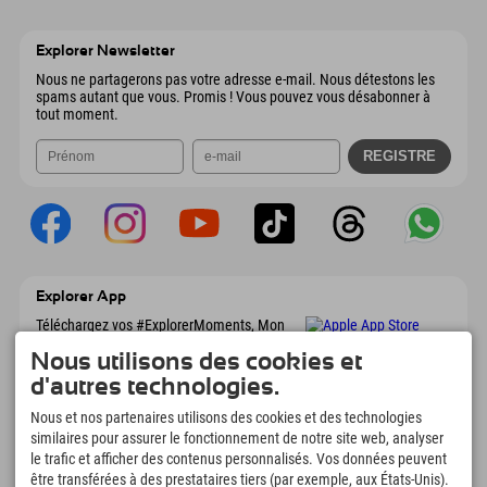
Wiesenweg 6
Enregistrer l'adresse
Autriche
Réservation
6167 Neustift im Stubaital
Informations d'arrivée
Envoyer un e-mail
Autriche
Réservation
Explorer Newsletter
Envoyer un e-mail
Nous ne partagerons pas votre adresse e-mail. Nous détestons les
spams autant que vous. Promis ! Vous pouvez vous désabonner à
tout moment.
Explorer App
Téléchargez vos #ExplorerMoments, Mon
Explorer à emporter avec aperçu de vos
Nous utilisons des cookies et
réservations, liste de choses à faire, aperçu
des restaurants et bien plus encore.
d'autres technologies.
Téléchargez-le maintenant !
Nous et nos partenaires utilisons des cookies et des technologies
similaires pour assurer le fonctionnement de notre site web, analyser
L'heure des moments d'exploration
le trafic et afficher des contenus personnalisés. Vos données peuvent
être transférées à des prestataires tiers (par exemple, aux États-Unis).
166
4.634
km