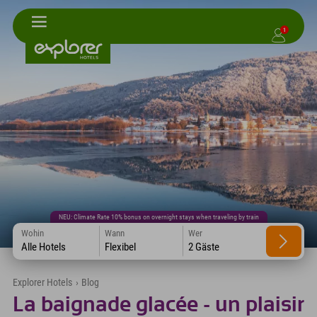
1
NEU: Climate Rate 10% bonus on overnight stays when traveling by train
Wohin
Wann
Wer
Alle Hotels
Flexibel
2 Gäste
Explorer Hotels
›
Blog
La baignade glacée - un plaisir