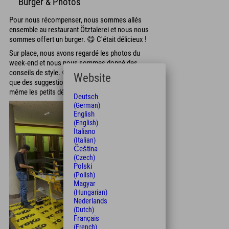
Burger & Photos
Pour nous récompenser, nous sommes allés
ensemble au restaurant Ötztalerei et nous nous
sommes offert un burger. 😋 C'était délicieux !
Sur place, nous avons regardé les photos du
week-end et nous nous sommes donné des
conseils de style. 😉 Rassurez-vous, on n'a reçu
Website
que des suggestions, car on repère souvent soi-
même les petits défauts sur les photos.
Deutsch
(German)
English
(English)
Italiano
(Italian)
Čeština
(Czech)
Polski
(Polish)
Magyar
(Hungarian)
Nederlands
(Dutch)
Français
(French)