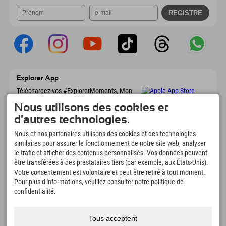
Explorer App
Téléchargez vos #ExplorerMoments, Mon
Explorer à emporter avec aperçu de vos
Nous utilisons des cookies et
réservations, liste de choses à faire, aperçu
des restaurants et bien plus encore.
d'autres technologies.
Téléchargez-le maintenant !
Nous et nos partenaires utilisons des cookies et des technologies
similaires pour assurer le fonctionnement de notre site web, analyser
L'heure des moments d'exploration
le trafic et afficher des contenus personnalisés. Vos données peuvent
être transférées à des prestataires tiers (par exemple, aux États-Unis).
166
4.634
km
Votre consentement est volontaire et peut être retiré à tout moment.
Lacs de montagne et
Pistes de ski et de
Pour plus d'informations, veuillez consulter notre politique de
piscines d'aventure
snowboard
confidentialité.
8.991
km
97
%
Sentiers de randonnée et
Nos clients nous
d'alpinisme
recommandent
Tous acceptent