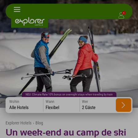
1
NEU: Climate Rate 10% bonus on overnight stays when traveling by train
Wohin
Wann
Wer
Alle Hotels
Flexibel
2 Gäste
Explorer Hotels
›
Blog
Un week-end au camp de ski