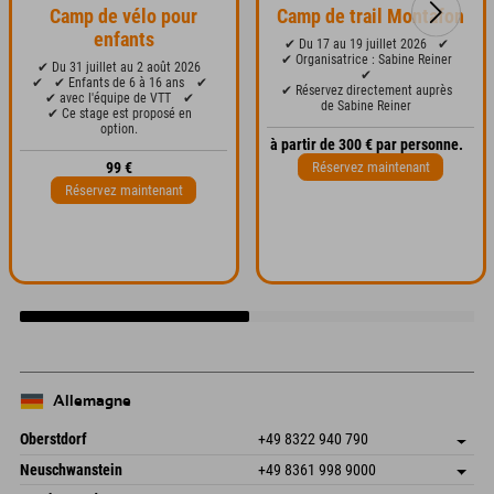
Camp de vélo pour
Camp de trail Montafon
enfants
✔ Du 17 au 19 juillet 2026
✔
✔ Organisatrice : Sabine Reiner
✔ Du 31 juillet au 2 août 2026
✔
✔
✔ Enfants de 6 à 16 ans
✔
✔ Réservez directement auprès
✔ avec l'équipe de VTT
✔
de Sabine Reiner
✔ Ce stage est proposé en
option.
à partir de 300 € par personne.
Réservez maintenant
99 €
Réservez maintenant
Allemagne
Oberstdorf
+49 8322 940 790
An der Breitach 3
Enregistrer l'adresse
Neuschwanstein
+49 8361 998 9000
87538 Fischen I. Allgäu
Informations d'arrivée