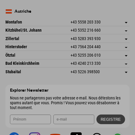
Seebergstr. 17
Enregistrer l'adresse
Allemagne
Réservation
83735 Bayrischzell
Informations d'arrivée
Envoyer un e-mail
Allemagne
Réservation
Autriche
Envoyer un e-mail
Montafon
+43 5558 203 330
Dorfstr. 127b
Enregistrer l'adresse
Kitzbühel/St. Johann
+43 5352 216 660
6793 Gaschurn/Montafon
Informations d'arrivée
Speckbacherstraße 87
Enregistrer l'adresse
Autriche
Réservation
Zillertal
+43 5283 393 930
6380 St. Johann in Tirol
Informations d'arrivée
Envoyer un e-mail
Schmiedau 2
Enregistrer l'adresse
Autriche
Réservation
Hinterstoder
+43 7564 204 440
6272 Kaltenbach im Zillertal
Informations d'arrivée
Envoyer un e-mail
Freizeitpark 10
Enregistrer l'adresse
Autriche
Réservation
Ötztal
+43 5255 206 010
4573 Hinterstoder
Informations d'arrivée
Envoyer un e-mail
Gscheat 14
Enregistrer l'adresse
Autriche
Réservation
Bad Kleinkirchheim
+43 4240 213 330
6441 Umhausen
Informations d'arrivée
Envoyer un e-mail
Dorfstraße 24
Enregistrer l'adresse
Autriche
Réservation
Stubaital
+43 5226 398500
9546 Bad Kleinkirchheim
Informations d'arrivée
Envoyer un e-mail
Wiesenweg 6
Enregistrer l'adresse
Autriche
Réservation
6167 Neustift im Stubaital
Informations d'arrivée
Envoyer un e-mail
Autriche
Réservation
Explorer Newsletter
Envoyer un e-mail
Nous ne partagerons pas votre adresse e-mail. Nous détestons les
spams autant que vous. Promis ! Vous pouvez vous désabonner à
tout moment.