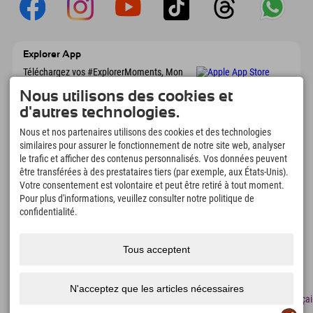
Explorer App
Téléchargez vos #ExplorerMoments, Mon
Explorer à emporter avec aperçu de vos
Nous utilisons des cookies et
réservations, liste de choses à faire, aperçu
des restaurants et bien plus encore.
d'autres technologies.
Téléchargez-le maintenant !
Nous et nos partenaires utilisons des cookies et des technologies
similaires pour assurer le fonctionnement de notre site web, analyser
L'heure des moments d'exploration
le trafic et afficher des contenus personnalisés. Vos données peuvent
être transférées à des prestataires tiers (par exemple, aux États-Unis).
166
4.634
km
Votre consentement est volontaire et peut être retiré à tout moment.
Lacs de montagne et
Pistes de ski et de
Pour plus d'informations, veuillez consulter notre politique de
piscines d'aventure
snowboard
confidentialité.
8.991
km
97
%
Sentiers de randonnée et
Nos clients nous
d'alpinisme
recommandent
Tous acceptent
N'acceptez que les articles nécessaires
Mentions
Protection
Accessibilité
presse
Certificats
Emplois
Françai
légales
des
de