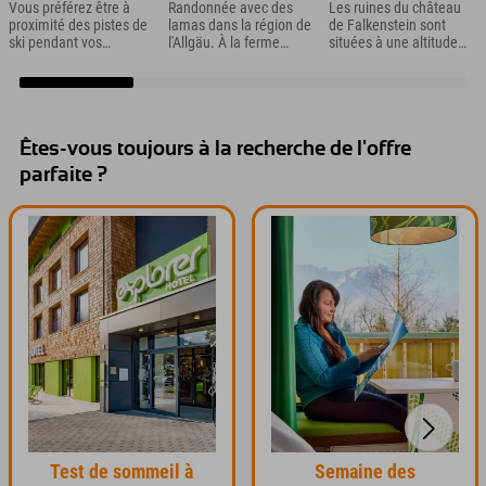
Vous préférez être à
Randonnée avec des
Les ruines du château
proximité des pistes de
lamas dans la région de
de Falkenstein sont
ski pendant vos
l'Allgäu. À la ferme
situées à une altitude
vacances dans la
d'aventure de
de 1 277 m au-dessus
région de l'Allgäu ?
Nesselwang, 16
de la vallée de Pfronten
Bingo ! L'hôtel Explorer
adorables compagnons
et sont donc les ruines
Neuschwanstein est
à fourrure n'attendent
de château les plus
situé juste à côté du
que vous pour explorer
hautes d'Allemagne.
téléphérique
l'Allgäu.
Êtes-vous toujours à la recherche de l'offre
Alpspitzbahn à
parfaite ?
Nesselwang.
Test de sommeil à
Semaine des