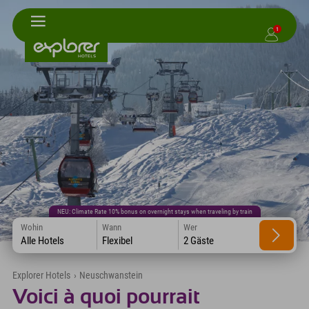
1
NEU: Climate Rate 10% bonus on overnight stays when traveling by train
Wohin
Wann
Wer
Alle Hotels
Flexibel
2 Gäste
Explorer Hotels
›
Neuschwanstein
Voici à quoi pourrait