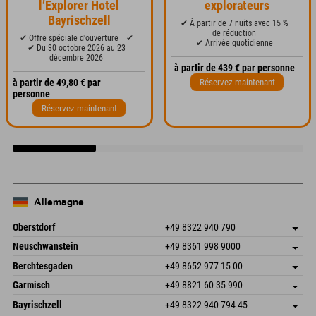
l’Explorer Hotel
explorateurs
Bayrischzell
✔ À partir de 7 nuits avec 15 %
de réduction
✔ Offre spéciale d'ouverture
✔
✔ Arrivée quotidienne
✔ Du 30 octobre 2026 au 23
décembre 2026
à partir de 439 € par personne
Réservez maintenant
à partir de 49,80 € par
personne
Réservez maintenant
Allemagne
Oberstdorf
+49 8322 940 790
An der Breitach 3
Enregistrer l'adresse
Neuschwanstein
+49 8361 998 9000
87538 Fischen I. Allgäu
Informations d'arrivée
An der Riese 45
Enregistrer l'adresse
Allemagne
Réservation
Berchtesgaden
+49 8652 977 15 00
87484 Nesselwang im Allgäu
Informations d'arrivée
Envoyer un e-mail
Hofreitstr. 7
Enregistrer l'adresse
Allemagne
Réservation
Garmisch
+49 8821 60 35 990
83471 Schönau am Königssee
Informations d'arrivée
Envoyer un e-mail
Frickenstraße 22
Enregistrer l'adresse
Allemagne
Réservation
Bayrischzell
+49 8322 940 794 45
82490 Farchant
Informations d'arrivée
Envoyer un e-mail