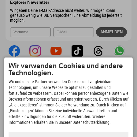
Explorer Newsletter
Mail senden
Wir geben Deine E-Mail-Adresse nicht weiter. Wir mögen Spam
genauso wenig wie Du. Versprochen! Eine Abmeldung ist jederzeit
möglich.
Wir verwenden Cookies und andere
Explorer App
Technologien.
Upload Deiner #ExplorerMoments, Mein
Wir und unsere Partner verwenden Cookies und vergleichbare
Explorer To Go mit Buchungsübersicht,
Technologien, um unsere Webseite optimal zu gestalten und
Bucketlist, Restaurantübersicht uvm. Jetzt
fortlaufend zu verbessern. Dabei können personenbezogene Daten wie
downloaden!
Browserinformationen erfasst und analysiert werden. Durch Klicken auf
„Alle akzeptieren“ stimmen Sie der Verwendung zu. Durch Klicken auf
„Einstellungen“ können Sie eine individuelle Auswahl treffen und
Zeit für Explorer Moments
erteilte Einwilligungen für die Zukunft widerrufen. Weitere
166
4.634
km
Informationen erhalten Sie in unserer Datenschutzerklärung.
Bergseen und Erlebnisbäder
Pisten zum Skifahren und
Snowboarden