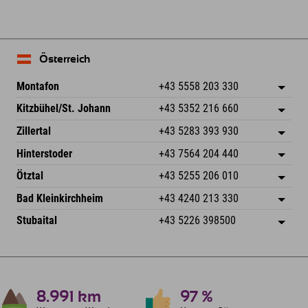
Österreich
Montafon
+43 5558 203 330
Dorfstr. 127b
Adresse speichern
Kitzbühel/St. Johann
+43 5352 216 660
6793 Gaschurn/Montafon
Anreiseinfos
Speckbacherstraße 87
Adresse speichern
Österreich
Buchen
Zillertal
+43 5283 393 930
6380 St. Johann in Tirol
Anreiseinfos
Mail senden
Schmiedau 2
Adresse speichern
Österreich
Buchen
Hinterstoder
+43 7564 204 440
6272 Kaltenbach im Zillertal
Anreiseinfos
Mail senden
Freizeitpark 10
Adresse speichern
Österreich
Buchen
Ötztal
+43 5255 206 010
4573 Hinterstoder
Anreiseinfos
Mail senden
Gscheat 14
Adresse speichern
Österreich
Buchen
Bad Kleinkirchheim
+43 4240 213 330
6441 Umhausen
Anreiseinfos
Mail senden
Dorfstraße 24
Adresse speichern
Österreich
Buchen
Stubaital
+43 5226 398500
9546 Bad Kleinkirchheim
Anreiseinfos
Mail senden
Wiesenweg 6
Adresse speichern
Österreich
Buchen
6167 Neustift im Stubaital
Anreiseinfos
Mail senden
Österreich
Buchen
Mail senden
8.991
km
97
%