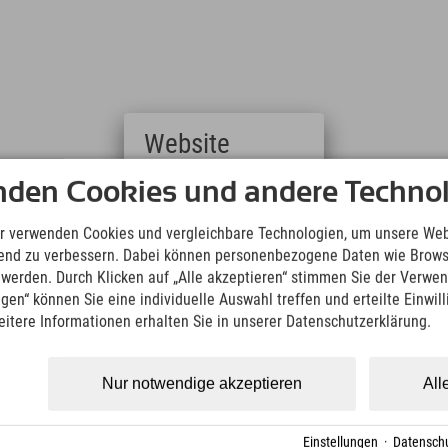
Website
Deutsch
nden Cookies und andere Technol
ion bis zum Vortag um 16:00 Uhr möglich.
(German)
English
r verwenden Cookies und vergleichbare Technologien, um unsere Web
(English)
ufend zu verbessern. Dabei können personenbezogene Daten wie Brow
Italiano
t werden. Durch Klicken auf „Alle akzeptieren“ stimmen Sie der Verwe
(Italian)
ngen“ können Sie eine individuelle Auswahl treffen und erteilte Einwil
Čeština
eitere Informationen erhalten Sie in unserer Datenschutzerklärung.
(Czech)
Polski
(Polish)
Nur notwendige akzeptieren
All
Magyar
(Hungarian)
Nederlands
Einstellungen
·
Datenschu