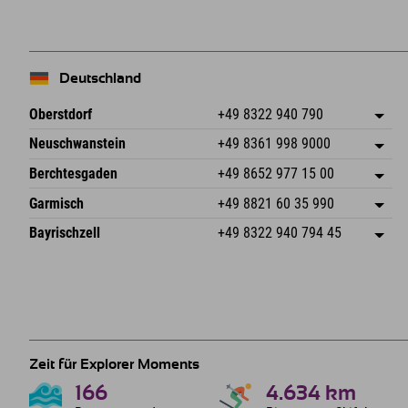
Deutschland
Oberstdorf
+49 8322 940 790
An der Breitach 3
Adresse speichern
Neuschwanstein
+49 8361 998 9000
87538 Fischen I. Allgäu
Anreiseinfos
An der Riese 45
Adresse speichern
Deutschland
Buchen
Berchtesgaden
+49 8652 977 15 00
87484 Nesselwang im Allgäu
Anreiseinfos
Mail senden
Hofreitstr. 7
Adresse speichern
Deutschland
Buchen
Garmisch
+49 8821 60 35 990
83471 Schönau am Königssee
Anreiseinfos
Mail senden
Frickenstraße 22
Adresse speichern
Deutschland
Buchen
Bayrischzell
+49 8322 940 794 45
82490 Farchant
Anreiseinfos
Mail senden
Seebergstr. 17
Adresse speichern
Deutschland
Buchen
83735 Bayrischzell
Anreiseinfos
Mail senden
Deutschland
Buchen
Mail senden
Zeit für Explorer Moments
166
4.634
km