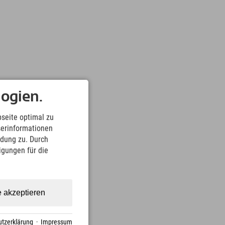
ogien.
seite optimal zu
serinformationen
ndung zu. Durch
ligungen für die
e akzeptieren
tzerklärung
·
Impressum