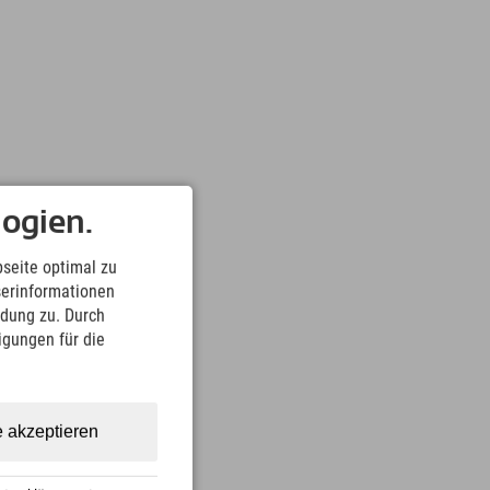
ogien.
seite optimal zu
serinformationen
ndung zu. Durch
ligungen für die
e akzeptieren