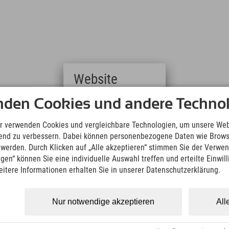
Website
nden Cookies und andere Technol
Deutsch
ion bis zum Vortag um 16:00 Uhr möglich.
(German)
English
r verwenden Cookies und vergleichbare Technologien, um unsere Web
(English)
ufend zu verbessern. Dabei können personenbezogene Daten wie Brow
Italiano
t werden. Durch Klicken auf „Alle akzeptieren“ stimmen Sie der Verwe
(Italian)
ngen“ können Sie eine individuelle Auswahl treffen und erteilte Einwil
Čeština
eitere Informationen erhalten Sie in unserer Datenschutzerklärung.
(Czech)
Polski
(Polish)
Nur notwendige akzeptieren
All
Magyar
(Hungarian)
Nederlands