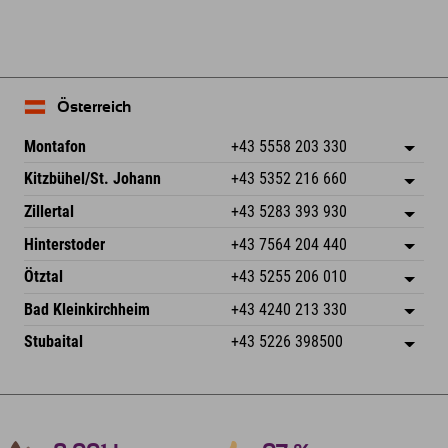
Österreich
Montafon
+43 5558 203 330
Dorfstr. 127b
Adresse speichern
Kitzbühel/St. Johann
+43 5352 216 660
6793 Gaschurn/Montafon
Anreiseinfos
Speckbacherstraße 87
Adresse speichern
Österreich
Buchen
Zillertal
+43 5283 393 930
6380 St. Johann in Tirol
Anreiseinfos
Mail senden
Schmiedau 2
Adresse speichern
Österreich
Buchen
Hinterstoder
+43 7564 204 440
6272 Kaltenbach im Zillertal
Anreiseinfos
Mail senden
Freizeitpark 10
Adresse speichern
Österreich
Buchen
Ötztal
+43 5255 206 010
4573 Hinterstoder
Anreiseinfos
Mail senden
Gscheat 14
Adresse speichern
Österreich
Buchen
Bad Kleinkirchheim
+43 4240 213 330
6441 Umhausen
Anreiseinfos
Mail senden
Dorfstraße 24
Adresse speichern
Österreich
Buchen
Stubaital
+43 5226 398500
9546 Bad Kleinkirchheim
Anreiseinfos
Mail senden
Wiesenweg 6
Adresse speichern
Österreich
Buchen
6167 Neustift im Stubaital
Anreiseinfos
Mail senden
Österreich
Buchen
Mail senden