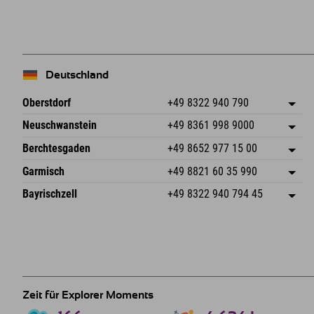
Deutschland
Oberstdorf
+49 8322 940 790
An der Breitach 3
Adresse speichern
Neuschwanstein
+49 8361 998 9000
87538 Fischen I. Allgäu
Anreiseinfos
An der Riese 45
Adresse speichern
Deutschland
Buchen
Berchtesgaden
+49 8652 977 15 00
87484 Nesselwang im Allgäu
Anreiseinfos
Mail senden
Hofreitstr. 7
Adresse speichern
Deutschland
Buchen
Garmisch
+49 8821 60 35 990
83471 Schönau am Königssee
Anreiseinfos
Mail senden
Frickenstraße 22
Adresse speichern
Deutschland
Buchen
Bayrischzell
+49 8322 940 794 45
82490 Farchant
Anreiseinfos
Mail senden
Seebergstr. 17
Adresse speichern
Deutschland
Buchen
83735 Bayrischzell
Anreiseinfos
Mail senden
Deutschland
Buchen
Mail senden
Zeit für Explorer Moments