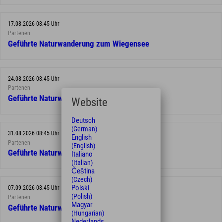
17.08.2026 08:45 Uhr
Partenen
Geführte Naturwanderung zum Wiegensee
24.08.2026 08:45 Uhr
Partenen
Geführte Naturwanderung zum Wiegensee
Website
Deutsch
(German)
31.08.2026 08:45 Uhr
English
Partenen
(English)
Geführte Naturwanderung zum Wiegensee
Italiano
(Italian)
Čeština
(Czech)
Polski
07.09.2026 08:45 Uhr
(Polish)
Partenen
Magyar
Geführte Naturwanderung zum Wiegensee
(Hungarian)
Nederlands