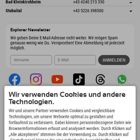
Gscheat 14
Adresse speichern
Österreich
Buchen
Bad Kleinkirchheim
+43 4240 213 330
6441 Umhausen
Anreiseinfos
Mail senden
Dorfstraße 24
Adresse speichern
Österreich
Buchen
Stubaital
+43 5226 398500
9546 Bad Kleinkirchheim
Anreiseinfos
Mail senden
Wiesenweg 6
Adresse speichern
Österreich
Buchen
6167 Neustift im Stubaital
Anreiseinfos
Mail senden
Österreich
Buchen
Explorer Newsletter
Mail senden
Wir geben Deine E-Mail-Adresse nicht weiter. Wir mögen Spam
genauso wenig wie Du. Versprochen! Eine Abmeldung ist jederzeit
möglich.
Wir verwenden Cookies und andere
Explorer App
Technologien.
Upload Deiner #ExplorerMoments, Mein
Wir und unsere Partner verwenden Cookies und vergleichbare
Explorer To Go mit Buchungsübersicht,
Technologien, um unsere Webseite optimal zu gestalten und
Bucketlist, Restaurantübersicht uvm. Jetzt
fortlaufend zu verbessern. Dabei können personenbezogene Daten wie
downloaden!
Browserinformationen erfasst und analysiert werden. Durch Klicken auf
„Alle akzeptieren“ stimmen Sie der Verwendung zu. Durch Klicken auf