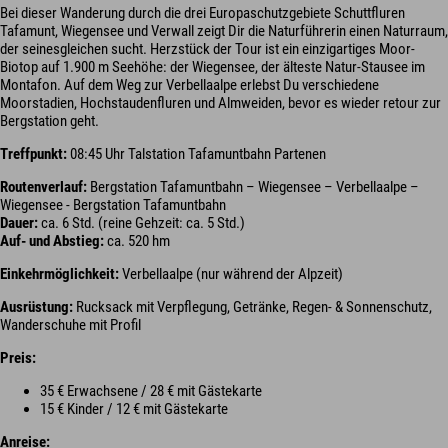
Bei dieser Wanderung durch die drei Europaschutzgebiete Schuttfluren
Tafamunt, Wiegensee und Verwall zeigt Dir die Naturführerin einen Naturraum,
der seinesgleichen sucht. Herzstück der Tour ist ein einzigartiges Moor-
Biotop auf 1.900 m Seehöhe: der Wiegensee, der älteste Natur-Stausee im
Montafon. Auf dem Weg zur Verbellaalpe erlebst Du verschiedene
Moorstadien, Hochstaudenfluren und Almweiden, bevor es wieder retour zur
Bergstation geht.
Treffpunkt:
08:45 Uhr Talstation Tafamuntbahn Partenen
Routenverlauf:
Bergstation Tafamuntbahn – Wiegensee – Verbellaalpe –
Wiegensee - Bergstation Tafamuntbahn
Dauer:
ca. 6 Std. (reine Gehzeit: ca. 5 Std.)
Auf- und Abstieg:
ca. 520 hm
Einkehrmöglichkeit:
Verbellaalpe (nur während der Alpzeit)
Ausrüstung:
Rucksack mit Verpflegung, Getränke, Regen- & Sonnenschutz,
Wanderschuhe mit Profil
Preis:
35 € Erwachsene / 28 € mit Gästekarte
15 € Kinder / 12 € mit Gästekarte
Anreise: