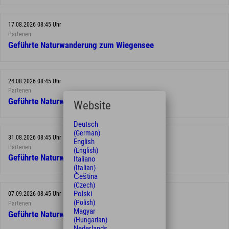
17.08.2026 08:45 Uhr
Partenen
Geführte Naturwanderung zum Wiegensee
24.08.2026 08:45 Uhr
Partenen
Geführte Naturwanderung zum Wiegensee
Website
Deutsch
(German)
31.08.2026 08:45 Uhr
English
Partenen
(English)
Geführte Naturwanderung zum Wiegensee
Italiano
(Italian)
Čeština
(Czech)
Polski
07.09.2026 08:45 Uhr
(Polish)
Partenen
Magyar
Geführte Naturwanderung zum Wiegensee
(Hungarian)
Nederlands