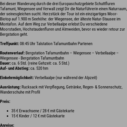
Bei dieser Wanderung durch die drei Europaschutzgebiete Schuttfluren
Tafamunt, Wiegensee und Verwall zeigt Dir die Naturführerin einen Naturraum,
der seinesgleichen sucht. Herzstück der Tour ist ein einzigartiges Moor-
Biotop auf 1.900 m Seehöhe: der Wiegensee, der älteste Natur-Stausee im
Montafon. Auf dem Weg zur Verbellaalpe erlebst Du verschiedene
Moorstadien, Hochstaudenfluren und Almweiden, bevor es wieder retour zur
Bergstation geht.
Treffpunkt:
08:45 Uhr Talstation Tafamuntbahn Partenen
Routenverlauf:
Bergstation Tafamuntbahn – Wiegensee – Verbellaalpe –
Wiegensee - Bergstation Tafamuntbahn
Dauer:
ca. 6 Std. (reine Gehzeit: ca. 5 Std.)
Auf- und Abstieg:
ca. 520 hm
Einkehrmöglichkeit:
Verbellaalpe (nur während der Alpzeit)
Ausrüstung:
Rucksack mit Verpflegung, Getränke, Regen- & Sonnenschutz,
Wanderschuhe mit Profil
Preis:
35 € Erwachsene / 28 € mit Gästekarte
15 € Kinder / 12 € mit Gästekarte
Anreise: