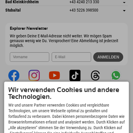
Gscheat 14
Adresse speichern
Österreich
Buchen
Bad Kleinkirchheim
+43 4240 213 330
6441 Umhausen
Anreiseinfos
Mail senden
Dorfstraße 24
Adresse speichern
Österreich
Buchen
Stubaital
+43 5226 398500
9546 Bad Kleinkirchheim
Anreiseinfos
Mail senden
Wiesenweg 6
Adresse speichern
Österreich
Buchen
6167 Neustift im Stubaital
Anreiseinfos
Mail senden
Österreich
Buchen
Explorer Newsletter
Mail senden
Wir geben Deine E-Mail-Adresse nicht weiter. Wir mögen Spam
genauso wenig wie Du. Versprochen! Eine Abmeldung ist jederzeit
möglich.
Wir verwenden Cookies und andere
Explorer App
Technologien.
Upload Deiner #ExplorerMoments, Mein
Wir und unsere Partner verwenden Cookies und vergleichbare
Explorer To Go mit Buchungsübersicht,
Technologien, um unsere Webseite optimal zu gestalten und
Bucketlist, Restaurantübersicht uvm. Jetzt
fortlaufend zu verbessern. Dabei können personenbezogene Daten wie
downloaden!
Browserinformationen erfasst und analysiert werden. Durch Klicken auf
„Alle akzeptieren“ stimmen Sie der Verwendung zu. Durch Klicken auf