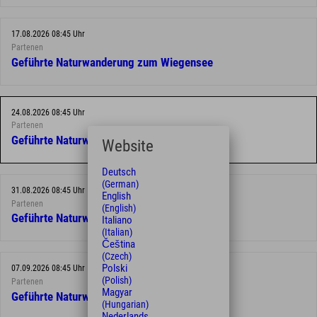
17.08.2026 08:45 Uhr
Partenen
Geführte Naturwanderung zum Wiegensee
24.08.2026 08:45 Uhr
Partenen
Geführte Naturwanderung zum Wiegensee
Website
Deutsch
(German)
31.08.2026 08:45 Uhr
English
Partenen
(English)
Geführte Naturwanderung zum Wiegensee
Italiano
(Italian)
Čeština
(Czech)
Polski
07.09.2026 08:45 Uhr
(Polish)
Partenen
Magyar
Geführte Naturwanderung zum Wiegensee
(Hungarian)
Nederlands