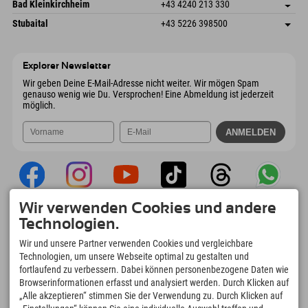
Gscheat 14
Adresse speichern
Österreich
Buchen
Bad Kleinkirchheim
+43 4240 213 330
6441 Umhausen
Anreiseinfos
Mail senden
Dorfstraße 24
Adresse speichern
Österreich
Buchen
Stubaital
+43 5226 398500
9546 Bad Kleinkirchheim
Anreiseinfos
Mail senden
Wiesenweg 6
Adresse speichern
Österreich
Buchen
6167 Neustift im Stubaital
Anreiseinfos
Mail senden
Österreich
Buchen
Explorer Newsletter
Mail senden
Wir geben Deine E-Mail-Adresse nicht weiter. Wir mögen Spam
genauso wenig wie Du. Versprochen! Eine Abmeldung ist jederzeit
möglich.
Wir verwenden Cookies und andere
Explorer App
Technologien.
Upload Deiner #ExplorerMoments, Mein
Wir und unsere Partner verwenden Cookies und vergleichbare
Explorer To Go mit Buchungsübersicht,
Technologien, um unsere Webseite optimal zu gestalten und
Bucketlist, Restaurantübersicht uvm. Jetzt
fortlaufend zu verbessern. Dabei können personenbezogene Daten wie
downloaden!
Browserinformationen erfasst und analysiert werden. Durch Klicken auf
„Alle akzeptieren“ stimmen Sie der Verwendung zu. Durch Klicken auf