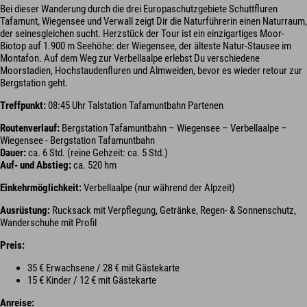
Bei dieser Wanderung durch die drei Europaschutzgebiete Schuttfluren
Tafamunt, Wiegensee und Verwall zeigt Dir die Naturführerin einen Naturraum,
der seinesgleichen sucht. Herzstück der Tour ist ein einzigartiges Moor-
Biotop auf 1.900 m Seehöhe: der Wiegensee, der älteste Natur-Stausee im
Montafon. Auf dem Weg zur Verbellaalpe erlebst Du verschiedene
Moorstadien, Hochstaudenfluren und Almweiden, bevor es wieder retour zur
Bergstation geht.
Treffpunkt:
08:45 Uhr Talstation Tafamuntbahn Partenen
Routenverlauf:
Bergstation Tafamuntbahn – Wiegensee – Verbellaalpe –
Wiegensee - Bergstation Tafamuntbahn
Dauer:
ca. 6 Std. (reine Gehzeit: ca. 5 Std.)
Auf- und Abstieg:
ca. 520 hm
Einkehrmöglichkeit:
Verbellaalpe (nur während der Alpzeit)
Ausrüstung:
Rucksack mit Verpflegung, Getränke, Regen- & Sonnenschutz,
Wanderschuhe mit Profil
Preis:
35 € Erwachsene / 28 € mit Gästekarte
15 € Kinder / 12 € mit Gästekarte
Anreise: