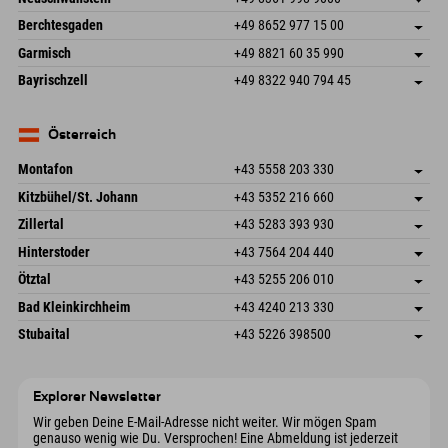
87538 Fischen I. Allgäu
Anreiseinfos
An der Riese 45
Adresse speichern
Deutschland
Buchen
Berchtesgaden
+49 8652 977 15 00
87484 Nesselwang im Allgäu
Anreiseinfos
Mail senden
Hofreitstr. 7
Adresse speichern
Deutschland
Buchen
Garmisch
+49 8821 60 35 990
83471 Schönau am Königssee
Anreiseinfos
Mail senden
Frickenstraße 22
Adresse speichern
Deutschland
Buchen
Bayrischzell
+49 8322 940 794 45
82490 Farchant
Anreiseinfos
Mail senden
Seebergstr. 17
Adresse speichern
Deutschland
Buchen
83735 Bayrischzell
Anreiseinfos
Mail senden
Deutschland
Buchen
Österreich
Mail senden
Montafon
+43 5558 203 330
Dorfstr. 127b
Adresse speichern
Kitzbühel/St. Johann
+43 5352 216 660
6793 Gaschurn/Montafon
Anreiseinfos
Speckbacherstraße 87
Adresse speichern
Österreich
Buchen
Zillertal
+43 5283 393 930
6380 St. Johann in Tirol
Anreiseinfos
Mail senden
Schmiedau 2
Adresse speichern
Österreich
Buchen
Hinterstoder
+43 7564 204 440
6272 Kaltenbach im Zillertal
Anreiseinfos
Mail senden
Freizeitpark 10
Adresse speichern
Österreich
Buchen
Ötztal
+43 5255 206 010
4573 Hinterstoder
Anreiseinfos
Mail senden
Gscheat 14
Adresse speichern
Österreich
Buchen
Bad Kleinkirchheim
+43 4240 213 330
6441 Umhausen
Anreiseinfos
Mail senden
Dorfstraße 24
Adresse speichern
Österreich
Buchen
Stubaital
+43 5226 398500
9546 Bad Kleinkirchheim
Anreiseinfos
Mail senden
Wiesenweg 6
Adresse speichern
Österreich
Buchen
6167 Neustift im Stubaital
Anreiseinfos
Mail senden
Österreich
Buchen
Explorer Newsletter
Mail senden
Wir geben Deine E-Mail-Adresse nicht weiter. Wir mögen Spam
genauso wenig wie Du. Versprochen! Eine Abmeldung ist jederzeit