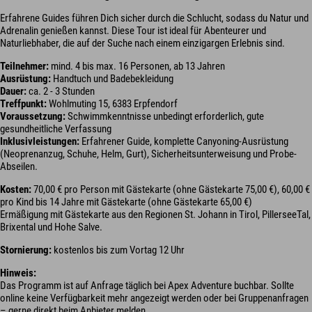
Erfahrene Guides führen Dich sicher durch die Schlucht, sodass du Natur und
Adrenalin genießen kannst. Diese Tour ist ideal für Abenteurer und
Naturliebhaber, die auf der Suche nach einem einzigargen Erlebnis sind.
Teilnehmer:
mind. 4 bis max. 16 Personen, ab 13 Jahren
Ausrüstung:
Handtuch und Badebekleidung
Dauer:
ca. 2 - 3 Stunden
Treffpunkt:
Wohlmuting 15, 6383 Erpfendorf
Voraussetzung:
Schwimmkenntnisse unbedingt erforderlich, gute
gesundheitliche Verfassung
Inklusivleistungen:
Erfahrener Guide, komplette Canyoning-Ausrüstung
(Neoprenanzug, Schuhe, Helm, Gurt), Sicherheitsunterweisung und Probe-
Abseilen.
Kosten:
70,00 € pro Person mit Gästekarte (ohne Gästekarte 75,00 €), 60,00 €
pro Kind bis 14 Jahre mit Gästekarte (ohne Gästekarte 65,00 €)
Ermäßigung mit Gästekarte aus den Regionen St. Johann in Tirol, PillerseeTal,
Brixental und Hohe Salve.
Stornierung:
kostenlos bis zum Vortag 12 Uhr
Hinweis:
Das Programm ist auf Anfrage täglich bei Apex Adventure buchbar. Sollte
online keine Verfügbarkeit mehr angezeigt werden oder bei Gruppenanfragen
– gerne direkt beim Anbieter melden.