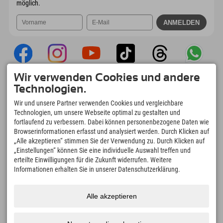
möglich.
Wir verwenden Cookies und andere
Explorer App
Technologien.
Upload Deiner #ExplorerMoments, Mein
Wir und unsere Partner verwenden Cookies und vergleichbare
Explorer To Go mit Buchungsübersicht,
Technologien, um unsere Webseite optimal zu gestalten und
Bucketlist, Restaurantübersicht uvm. Jetzt
fortlaufend zu verbessern. Dabei können personenbezogene Daten wie
downloaden!
Browserinformationen erfasst und analysiert werden. Durch Klicken auf
„Alle akzeptieren“ stimmen Sie der Verwendung zu. Durch Klicken auf
„Einstellungen“ können Sie eine individuelle Auswahl treffen und
Zeit für Explorer Moments
erteilte Einwilligungen für die Zukunft widerrufen. Weitere
166
4.634
km
Informationen erhalten Sie in unserer Datenschutzerklärung.
Bergseen und Erlebnisbäder
Pisten zum Skifahren und
Snowboarden
8.991
km
97
%
Alle akzeptieren
Wege zum Wandern und
Unserer Gäste empfehlen
Bergsteigen
uns weiter