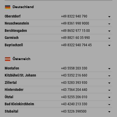
Deutschland
Oberstdorf
+49 8322 940 790
An der Breitach 3
Adresse speichern
Neuschwanstein
+49 8361 998 9000
87538 Fischen I. Allgäu
Anreiseinfos
An der Riese 45
Adresse speichern
Deutschland
Buchen
Berchtesgaden
+49 8652 977 15 00
87484 Nesselwang im Allgäu
Anreiseinfos
Mail senden
Hofreitstr. 7
Adresse speichern
Deutschland
Buchen
Garmisch
+49 8821 60 35 990
83471 Schönau am Königssee
Anreiseinfos
Mail senden
Frickenstraße 22
Adresse speichern
Deutschland
Buchen
Bayrischzell
+49 8322 940 794 45
82490 Farchant
Anreiseinfos
Mail senden
Seebergstr. 17
Adresse speichern
Deutschland
Buchen
83735 Bayrischzell
Anreiseinfos
Mail senden
Deutschland
Buchen
Österreich
Mail senden
Montafon
+43 5558 203 330
Dorfstr. 127b
Adresse speichern
Kitzbühel/St. Johann
+43 5352 216 660
6793 Gaschurn/Montafon
Anreiseinfos
Speckbacherstraße 87
Adresse speichern
Österreich
Buchen
Zillertal
+43 5283 393 930
6380 St. Johann in Tirol
Anreiseinfos
Mail senden
Schmiedau 2
Adresse speichern
Österreich
Buchen
Hinterstoder
+43 7564 204 440
6272 Kaltenbach im Zillertal
Anreiseinfos
Mail senden
Freizeitpark 10
Adresse speichern
Österreich
Buchen
Ötztal
+43 5255 206 010
4573 Hinterstoder
Anreiseinfos
Mail senden
Gscheat 14
Adresse speichern
Österreich
Buchen
Bad Kleinkirchheim
+43 4240 213 330
6441 Umhausen
Anreiseinfos
Mail senden
Dorfstraße 24
Adresse speichern
Österreich
Buchen
Stubaital
+43 5226 398500
9546 Bad Kleinkirchheim
Anreiseinfos
Mail senden