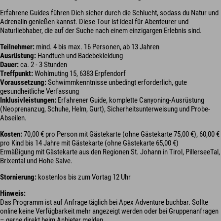
Erfahrene Guides führen Dich sicher durch die Schlucht, sodass du Natur und
Adrenalin genießen kannst. Diese Tour ist ideal für Abenteurer und
Naturliebhaber, die auf der Suche nach einem einzigargen Erlebnis sind.
Teilnehmer:
mind. 4 bis max. 16 Personen, ab 13 Jahren
Ausrüstung:
Handtuch und Badebekleidung
Dauer:
ca. 2 - 3 Stunden
Treffpunkt:
Wohlmuting 15, 6383 Erpfendorf
Voraussetzung:
Schwimmkenntnisse unbedingt erforderlich, gute
gesundheitliche Verfassung
Inklusivleistungen:
Erfahrener Guide, komplette Canyoning-Ausrüstung
(Neoprenanzug, Schuhe, Helm, Gurt), Sicherheitsunterweisung und Probe-
Abseilen.
Kosten:
70,00 € pro Person mit Gästekarte (ohne Gästekarte 75,00 €), 60,00 €
pro Kind bis 14 Jahre mit Gästekarte (ohne Gästekarte 65,00 €)
Ermäßigung mit Gästekarte aus den Regionen St. Johann in Tirol, PillerseeTal,
Brixental und Hohe Salve.
Stornierung:
kostenlos bis zum Vortag 12 Uhr
Hinweis:
Das Programm ist auf Anfrage täglich bei Apex Adventure buchbar. Sollte
online keine Verfügbarkeit mehr angezeigt werden oder bei Gruppenanfragen
– gerne direkt beim Anbieter melden.