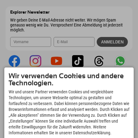
Wiesenweg 6
Adresse speichern
Österreich
Buchen
6167 Neustift im Stubaital
Anreiseinfos
Mail senden
Österreich
Buchen
Explorer Newsletter
Mail senden
Wir geben Deine E-Mail-Adresse nicht weiter. Wir mögen Spam
genauso wenig wie Du. Versprochen! Eine Abmeldung ist jederzeit
möglich.
Wir verwenden Cookies und andere
Explorer App
Technologien.
Upload Deiner #ExplorerMoments, Mein
Wir und unsere Partner verwenden Cookies und vergleichbare
Explorer To Go mit Buchungsübersicht,
Technologien, um unsere Webseite optimal zu gestalten und
Bucketlist, Restaurantübersicht uvm. Jetzt
fortlaufend zu verbessern. Dabei können personenbezogene Daten wie
downloaden!
Browserinformationen erfasst und analysiert werden. Durch Klicken auf
„Alle akzeptieren“ stimmen Sie der Verwendung zu. Durch Klicken auf
„Einstellungen“ können Sie eine individuelle Auswahl treffen und
Zeit für Explorer Moments
erteilte Einwilligungen für die Zukunft widerrufen. Weitere
166
4.634
km
Informationen erhalten Sie in unserer Datenschutzerklärung.
Bergseen und Erlebnisbäder
Pisten zum Skifahren und