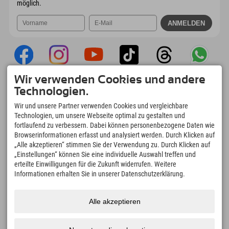
möglich.
Wir verwenden Cookies und andere
Explorer App
Technologien.
Upload Deiner #ExplorerMoments, Mein
Wir und unsere Partner verwenden Cookies und vergleichbare
Explorer To Go mit Buchungsübersicht,
Technologien, um unsere Webseite optimal zu gestalten und
Bucketlist, Restaurantübersicht uvm. Jetzt
fortlaufend zu verbessern. Dabei können personenbezogene Daten wie
downloaden!
Browserinformationen erfasst und analysiert werden. Durch Klicken auf
„Alle akzeptieren“ stimmen Sie der Verwendung zu. Durch Klicken auf
„Einstellungen“ können Sie eine individuelle Auswahl treffen und
Zeit für Explorer Moments
erteilte Einwilligungen für die Zukunft widerrufen. Weitere
166
4.634
km
Informationen erhalten Sie in unserer Datenschutzerklärung.
Bergseen und Erlebnisbäder
Pisten zum Skifahren und
Snowboarden
8.991
km
97
%
Alle akzeptieren
Wege zum Wandern und
Unserer Gäste empfehlen
Bergsteigen
uns weiter