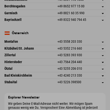
87538 Fischen I. Allgäu
Anreiseinfos
An der Riese 45
Adresse speichern
Deutschland
Buchen
Berchtesgaden
+49 8652 977 15 00
87484 Nesselwang im Allgäu
Anreiseinfos
Mail senden
Hofreitstr. 7
Adresse speichern
Deutschland
Buchen
Garmisch
+49 8821 60 35 990
83471 Schönau am Königssee
Anreiseinfos
Mail senden
Frickenstraße 22
Adresse speichern
Deutschland
Buchen
Bayrischzell
+49 8322 940 794 45
82490 Farchant
Anreiseinfos
Mail senden
Seebergstr. 17
Adresse speichern
Deutschland
Buchen
83735 Bayrischzell
Anreiseinfos
Mail senden
Deutschland
Buchen
Österreich
Mail senden
Montafon
+43 5558 203 330
Dorfstr. 127b
Adresse speichern
Kitzbühel/St. Johann
+43 5352 216 660
6793 Gaschurn/Montafon
Anreiseinfos
Speckbacherstraße 87
Adresse speichern
Österreich
Buchen
Zillertal
+43 5283 393 930
6380 St. Johann in Tirol
Anreiseinfos
Mail senden
Schmiedau 2
Adresse speichern
Österreich
Buchen
Hinterstoder
+43 7564 204 440
6272 Kaltenbach im Zillertal
Anreiseinfos
Mail senden
Freizeitpark 10
Adresse speichern
Österreich
Buchen
Ötztal
+43 5255 206 010
4573 Hinterstoder
Anreiseinfos
Mail senden
Gscheat 14
Adresse speichern
Österreich
Buchen
Bad Kleinkirchheim
+43 4240 213 330
6441 Umhausen
Anreiseinfos
Mail senden
Dorfstraße 24
Adresse speichern
Österreich
Buchen
Stubaital
+43 5226 398500
9546 Bad Kleinkirchheim
Anreiseinfos
Mail senden
Wiesenweg 6
Adresse speichern
Österreich
Buchen
6167 Neustift im Stubaital
Anreiseinfos
Mail senden
Österreich
Buchen
Explorer Newsletter
Mail senden
Wir geben Deine E-Mail-Adresse nicht weiter. Wir mögen Spam
genauso wenig wie Du. Versprochen! Eine Abmeldung ist jederzeit