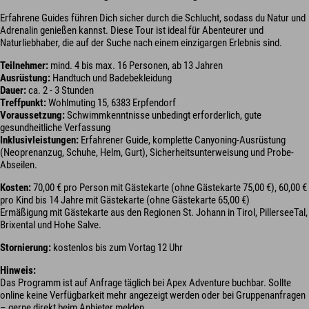
Erfahrene Guides führen Dich sicher durch die Schlucht, sodass du Natur und
Adrenalin genießen kannst. Diese Tour ist ideal für Abenteurer und
Naturliebhaber, die auf der Suche nach einem einzigargen Erlebnis sind.
Teilnehmer:
mind. 4 bis max. 16 Personen, ab 13 Jahren
Ausrüstung:
Handtuch und Badebekleidung
Dauer:
ca. 2 - 3 Stunden
Treffpunkt:
Wohlmuting 15, 6383 Erpfendorf
Voraussetzung:
Schwimmkenntnisse unbedingt erforderlich, gute
gesundheitliche Verfassung
Inklusivleistungen:
Erfahrener Guide, komplette Canyoning-Ausrüstung
(Neoprenanzug, Schuhe, Helm, Gurt), Sicherheitsunterweisung und Probe-
Abseilen.
Kosten:
70,00 € pro Person mit Gästekarte (ohne Gästekarte 75,00 €), 60,00 €
pro Kind bis 14 Jahre mit Gästekarte (ohne Gästekarte 65,00 €)
Ermäßigung mit Gästekarte aus den Regionen St. Johann in Tirol, PillerseeTal,
Brixental und Hohe Salve.
Stornierung:
kostenlos bis zum Vortag 12 Uhr
Hinweis:
Das Programm ist auf Anfrage täglich bei Apex Adventure buchbar. Sollte
online keine Verfügbarkeit mehr angezeigt werden oder bei Gruppenanfragen
– gerne direkt beim Anbieter melden.