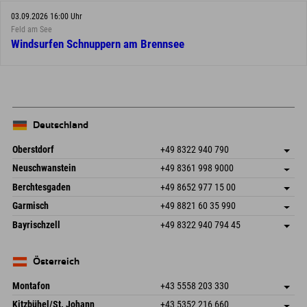
03.09.2026 16:00 Uhr
Feld am See
Windsurfen Schnuppern am Brennsee
Deutschland
Oberstdorf
+49 8322 940 790
An der Breitach 3
Adresse speichern
Neuschwanstein
+49 8361 998 9000
87538 Fischen I. Allgäu
Anreiseinfos
An der Riese 45
Adresse speichern
Deutschland
Buchen
Berchtesgaden
+49 8652 977 15 00
87484 Nesselwang im Allgäu
Anreiseinfos
Mail senden
Hofreitstr. 7
Adresse speichern
Deutschland
Buchen
Garmisch
+49 8821 60 35 990
83471 Schönau am Königssee
Anreiseinfos
Mail senden
Frickenstraße 22
Adresse speichern
Deutschland
Buchen
Bayrischzell
+49 8322 940 794 45
82490 Farchant
Anreiseinfos
Mail senden
Seebergstr. 17
Adresse speichern
Deutschland
Buchen
83735 Bayrischzell
Anreiseinfos
Mail senden
Deutschland
Buchen
Österreich
Mail senden
Montafon
+43 5558 203 330
Dorfstr. 127b
Adresse speichern
Kitzbühel/St. Johann
+43 5352 216 660