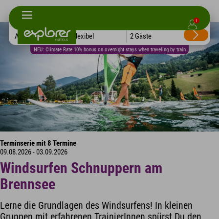
1
Alle Hotels
Flexibel
2 Gäste
NEU: Climate Rate 10% bonus on overnight stays when traveling by train
Terminserie mit 8 Termine
09.08.2026 - 03.09.2026
Windsurfen Schnuppern am
Brennsee
Lerne die Grundlagen des Windsurfens! In kleinen
Gruppen mit erfahrenen TrainierInnen spürst Du den