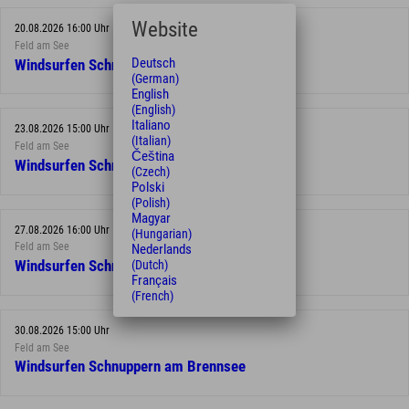
Website
20.08.2026 16:00 Uhr
Feld am See
Deutsch
Windsurfen Schnuppern am Brennsee
(German)
English
(English)
Italiano
23.08.2026 15:00 Uhr
(Italian)
Feld am See
Čeština
Windsurfen Schnuppern am Brennsee
(Czech)
Polski
(Polish)
Magyar
27.08.2026 16:00 Uhr
(Hungarian)
Feld am See
Nederlands
(Dutch)
Windsurfen Schnuppern am Brennsee
Français
(French)
30.08.2026 15:00 Uhr
Feld am See
Windsurfen Schnuppern am Brennsee