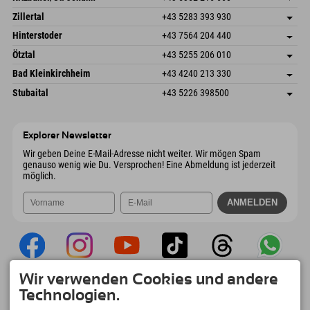
6793 Gaschurn/Montafon
Anreiseinfos
Speckbacherstraße 87
Adresse speichern
Österreich
Buchen
Zillertal
+43 5283 393 930
6380 St. Johann in Tirol
Anreiseinfos
Mail senden
Schmiedau 2
Adresse speichern
Österreich
Buchen
Hinterstoder
+43 7564 204 440
6272 Kaltenbach im Zillertal
Anreiseinfos
Mail senden
Freizeitpark 10
Adresse speichern
Österreich
Buchen
Ötztal
+43 5255 206 010
4573 Hinterstoder
Anreiseinfos
Mail senden
Gscheat 14
Adresse speichern
Österreich
Buchen
Bad Kleinkirchheim
+43 4240 213 330
6441 Umhausen
Anreiseinfos
Mail senden
Dorfstraße 24
Adresse speichern
Österreich
Buchen
Stubaital
+43 5226 398500
9546 Bad Kleinkirchheim
Anreiseinfos
Mail senden
Wiesenweg 6
Adresse speichern
Österreich
Buchen
6167 Neustift im Stubaital
Anreiseinfos
Mail senden
Österreich
Buchen
Explorer Newsletter
Mail senden
Wir geben Deine E-Mail-Adresse nicht weiter. Wir mögen Spam
genauso wenig wie Du. Versprochen! Eine Abmeldung ist jederzeit
möglich.
Wir verwenden Cookies und andere
Explorer App
Technologien.
Upload Deiner #ExplorerMoments, Mein