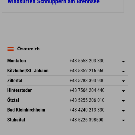
Windsurfen Schnuppern am Brennsee
Österreich
Montafon
+43 5558 203 330
Dorfstr. 127b
Adresse speichern
Kitzbühel/St. Johann
+43 5352 216 660
6793 Gaschurn/Montafon
Anreiseinfos
Speckbacherstraße 87
Adresse speichern
Österreich
Buchen
Zillertal
+43 5283 393 930
6380 St. Johann in Tirol
Anreiseinfos
Mail senden
Schmiedau 2
Adresse speichern
Österreich
Buchen
Hinterstoder
+43 7564 204 440
6272 Kaltenbach im Zillertal
Anreiseinfos
Mail senden
Freizeitpark 10
Adresse speichern
Österreich
Buchen
Ötztal
+43 5255 206 010
4573 Hinterstoder
Anreiseinfos
Mail senden
Gscheat 14
Adresse speichern
Österreich
Buchen
Bad Kleinkirchheim
+43 4240 213 330
6441 Umhausen
Anreiseinfos
Mail senden
Dorfstraße 24
Adresse speichern
Österreich
Buchen
Stubaital
+43 5226 398500
9546 Bad Kleinkirchheim
Anreiseinfos
Mail senden
Wiesenweg 6
Adresse speichern
Österreich
Buchen
6167 Neustift im Stubaital
Anreiseinfos
Mail senden