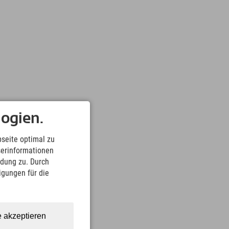
ogien.
seite optimal zu
serinformationen
ndung zu. Durch
ligungen für die
e akzeptieren