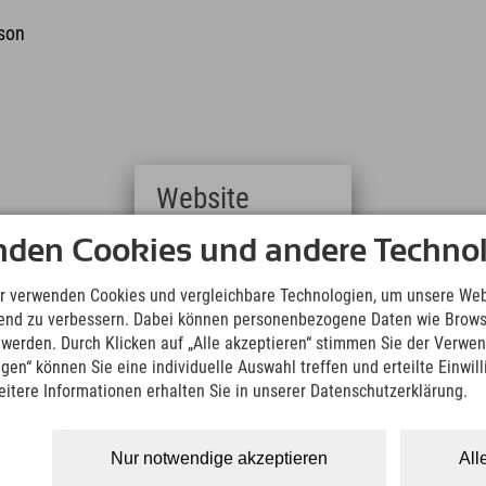
rson
Website
nden Cookies und andere Technol
Deutsch
20, Feld am See
(German)
English
r verwenden Cookies und vergleichbare Technologien, um unsere Web
(English)
ufend zu verbessern. Dabei können personenbezogene Daten wie Brow
Italiano
t werden. Durch Klicken auf „Alle akzeptieren“ stimmen Sie der Verwe
(Italian)
ngen“ können Sie eine individuelle Auswahl treffen und erteilte Einwil
Čeština
eitere Informationen erhalten Sie in unserer Datenschutzerklärung.
(Czech)
Polski
(Polish)
Nur notwendige akzeptieren
All
Magyar
Krainer erfolgen: