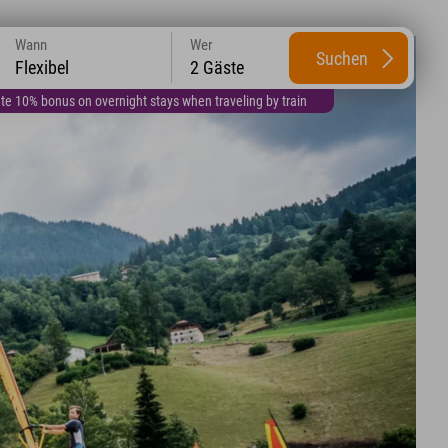
Wann
Wer
Suchen
Flexibel
2 Gäste
te 10% bonus on overnight stays when traveling by train