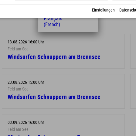
(Hungarian)
Nederlands
Einstellungen
·
Datenschu
(Dutch)
Français
(French)
13.08.2026 16:00 Uhr
Feld am See
Windsurfen Schnuppern am Brennsee
23.08.2026 15:00 Uhr
Feld am See
Windsurfen Schnuppern am Brennsee
03.09.2026 16:00 Uhr
Feld am See