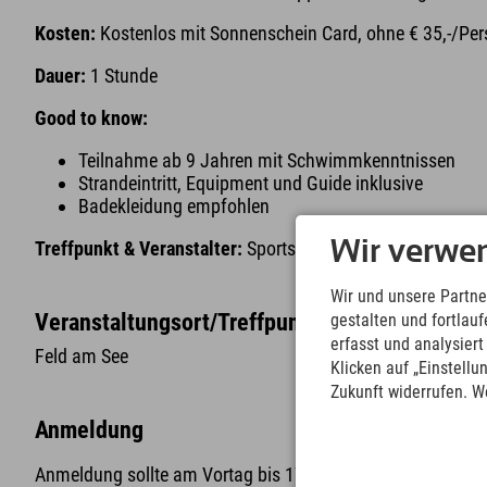
Kosten:
Kostenlos mit Sonnenschein Card, ohne € 35,-/Pe
Dauer:
1 Stunde
Good to know:
Teilnahme ab 9 Jahren mit Schwimmkenntnissen
Strandeintritt, Equipment und Guide inklusive
Badekleidung empfohlen
Wir verwe
Treffpunkt & Veranstalter:
Sportschule Krainer, Seestraße 
Wir und unsere Partne
Veranstaltungsort/Treffpunkt
gestalten und fortla
erfasst und analysier
Feld am See
Klicken auf „Einstellu
Zukunft widerrufen. W
Anmeldung
Anmeldung sollte am Vortag bis 17 Uhr bei der Sportschule 