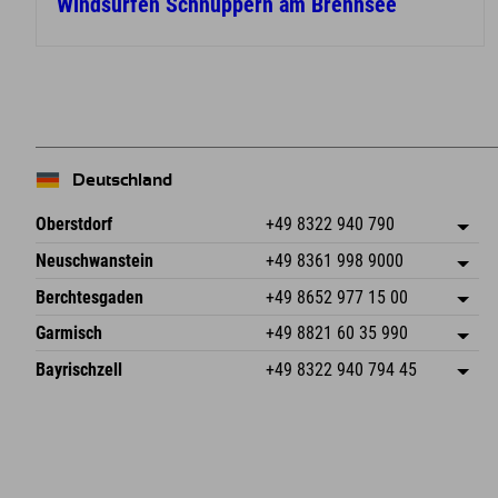
Windsurfen Schnuppern am Brennsee
Deutschland
Oberstdorf
+49 8322 940 790
An der Breitach 3
Adresse speichern
Neuschwanstein
+49 8361 998 9000
87538 Fischen I. Allgäu
Anreiseinfos
An der Riese 45
Adresse speichern
Deutschland
Buchen
Berchtesgaden
+49 8652 977 15 00
87484 Nesselwang im Allgäu
Anreiseinfos
Mail senden
Hofreitstr. 7
Adresse speichern
Deutschland
Buchen
Garmisch
+49 8821 60 35 990
83471 Schönau am Königssee
Anreiseinfos
Mail senden
Frickenstraße 22
Adresse speichern
Deutschland
Buchen
Bayrischzell
+49 8322 940 794 45
82490 Farchant
Anreiseinfos
Mail senden
Seebergstr. 17
Adresse speichern
Deutschland
Buchen
83735 Bayrischzell
Anreiseinfos
Mail senden
Deutschland
Buchen
Mail senden