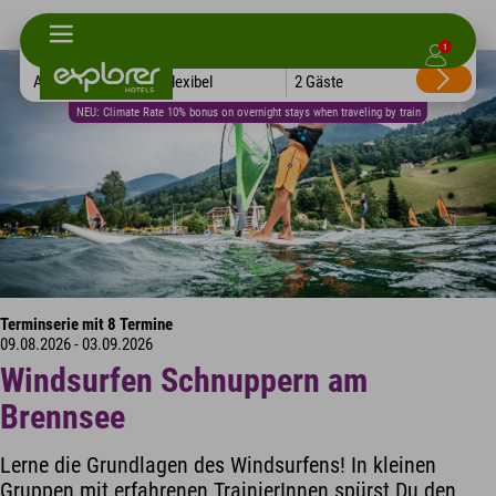
1
Alle Hotels
Flexibel
2 Gäste
NEU: Climate Rate 10% bonus on overnight stays when traveling by train
Terminserie mit 8 Termine
09.08.2026 - 03.09.2026
Windsurfen Schnuppern am
Brennsee
Lerne die Grundlagen des Windsurfens! In kleinen
Gruppen mit erfahrenen TrainierInnen spürst Du den