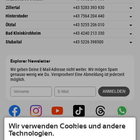
6793 Gaschurn/Montafon
Anreiseinfos
Speckbacherstraße 87
Adresse speichern
Österreich
Buchen
Zillertal
+43 5283 393 930
6380 St. Johann in Tirol
Anreiseinfos
Mail senden
Schmiedau 2
Adresse speichern
Österreich
Buchen
Hinterstoder
+43 7564 204 440
6272 Kaltenbach im Zillertal
Anreiseinfos
Mail senden
Freizeitpark 10
Adresse speichern
Österreich
Buchen
Ötztal
+43 5255 206 010
4573 Hinterstoder
Anreiseinfos
Mail senden
Gscheat 14
Adresse speichern
Österreich
Buchen
Bad Kleinkirchheim
+43 4240 213 330
6441 Umhausen
Anreiseinfos
Mail senden
Dorfstraße 24
Adresse speichern
Österreich
Buchen
Stubaital
+43 5226 398500
9546 Bad Kleinkirchheim
Anreiseinfos
Mail senden
Wiesenweg 6
Adresse speichern
Österreich
Buchen
6167 Neustift im Stubaital
Anreiseinfos
Mail senden
Österreich
Buchen
Explorer Newsletter
Mail senden
Wir geben Deine E-Mail-Adresse nicht weiter. Wir mögen Spam
genauso wenig wie Du. Versprochen! Eine Abmeldung ist jederzeit
möglich.
Wir verwenden Cookies und andere
Explorer App
Technologien.
Upload Deiner #ExplorerMoments, Mein