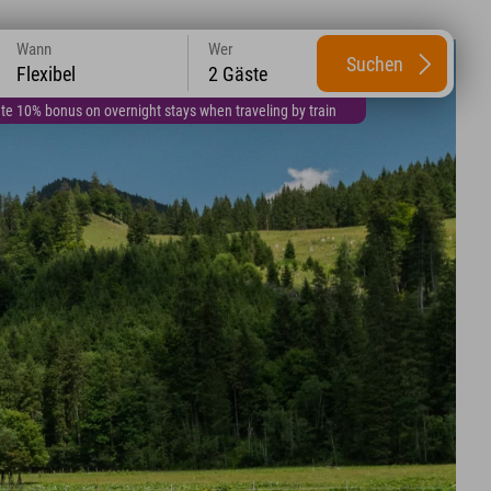
Wann
Wer
Suchen
Flexibel
2 Gäste
te 10% bonus on overnight stays when traveling by train