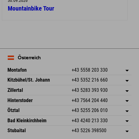
30.09.2026
Mountainbike Tour
Österreich
Montafon
+43 5558 203 330
Dorfstr. 127b
Adresse speichern
Kitzbühel/St. Johann
+43 5352 216 660
6793 Gaschurn/Montafon
Anreiseinfos
Speckbacherstraße 87
Adresse speichern
Österreich
Buchen
Zillertal
+43 5283 393 930
6380 St. Johann in Tirol
Anreiseinfos
Mail senden
Schmiedau 2
Adresse speichern
Österreich
Buchen
Hinterstoder
+43 7564 204 440
6272 Kaltenbach im Zillertal
Anreiseinfos
Mail senden
Freizeitpark 10
Adresse speichern
Österreich
Buchen
Ötztal
+43 5255 206 010
4573 Hinterstoder
Anreiseinfos
Mail senden
Gscheat 14
Adresse speichern
Österreich
Buchen
Bad Kleinkirchheim
+43 4240 213 330
6441 Umhausen
Anreiseinfos
Mail senden
Dorfstraße 24
Adresse speichern
Österreich
Buchen
Stubaital
+43 5226 398500
9546 Bad Kleinkirchheim
Anreiseinfos
Mail senden
Wiesenweg 6
Adresse speichern