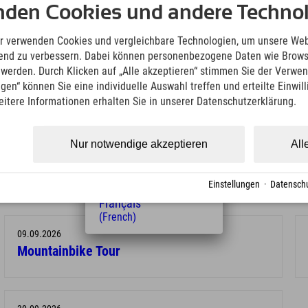
Deutsch
nden Cookies und andere Technol
(German)
die Website
English
r verwenden Cookies und vergleichbare Technologien, um unsere Web
(English)
ufend zu verbessern. Dabei können personenbezogene Daten wie Brow
Italiano
t werden. Durch Klicken auf „Alle akzeptieren“ stimmen Sie der Verwe
(Italian)
ngen“ können Sie eine individuelle Auswahl treffen und erteilte Einwil
Čeština
eitere Informationen erhalten Sie in unserer Datenschutzerklärung.
(Czech)
Polski
(Polish)
Nur notwendige akzeptieren
All
Magyar
19.08.2026
(Hungarian)
Mountainbike Tour
Nederlands
Einstellungen
·
Datenschu
(Dutch)
Français
(French)
09.09.2026
Mountainbike Tour