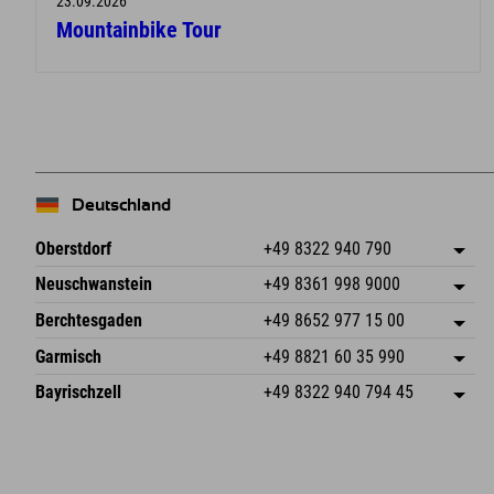
23.09.2026
Mountainbike Tour
Deutschland
Oberstdorf
+49 8322 940 790
An der Breitach 3
Adresse speichern
Neuschwanstein
+49 8361 998 9000
87538 Fischen I. Allgäu
Anreiseinfos
An der Riese 45
Adresse speichern
Deutschland
Buchen
Berchtesgaden
+49 8652 977 15 00
87484 Nesselwang im Allgäu
Anreiseinfos
Mail senden
Hofreitstr. 7
Adresse speichern
Deutschland
Buchen
Garmisch
+49 8821 60 35 990
83471 Schönau am Königssee
Anreiseinfos
Mail senden
Frickenstraße 22
Adresse speichern
Deutschland
Buchen
Bayrischzell
+49 8322 940 794 45
82490 Farchant
Anreiseinfos
Mail senden
Seebergstr. 17
Adresse speichern
Deutschland
Buchen
83735 Bayrischzell
Anreiseinfos
Mail senden
Deutschland
Buchen
Mail senden