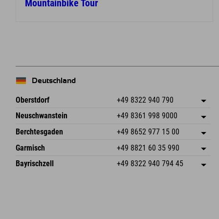
Mountainbike Tour
Deutschland
Oberstdorf
+49 8322 940 790
An der Breitach 3
Adresse speichern
Neuschwanstein
+49 8361 998 9000
87538 Fischen I. Allgäu
Anreiseinfos
An der Riese 45
Adresse speichern
Deutschland
Buchen
Berchtesgaden
+49 8652 977 15 00
87484 Nesselwang im Allgäu
Anreiseinfos
Mail senden
Hofreitstr. 7
Adresse speichern
Deutschland
Buchen
Garmisch
+49 8821 60 35 990
83471 Schönau am Königssee
Anreiseinfos
Mail senden
Frickenstraße 22
Adresse speichern
Deutschland
Buchen
Bayrischzell
+49 8322 940 794 45
82490 Farchant
Anreiseinfos
Mail senden
Seebergstr. 17
Adresse speichern
Deutschland
Buchen
83735 Bayrischzell
Anreiseinfos
Mail senden
Deutschland
Buchen
Mail senden