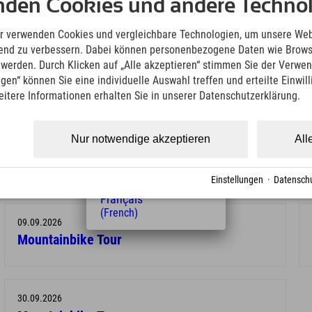
nden Cookies und andere Technol
Deutsch
die Website
(German)
English
r verwenden Cookies und vergleichbare Technologien, um unsere Web
(English)
ufend zu verbessern. Dabei können personenbezogene Daten wie Brow
Italiano
t werden. Durch Klicken auf „Alle akzeptieren“ stimmen Sie der Verwe
(Italian)
ngen“ können Sie eine individuelle Auswahl treffen und erteilte Einwil
Čeština
eitere Informationen erhalten Sie in unserer Datenschutzerklärung.
(Czech)
Polski
(Polish)
Nur notwendige akzeptieren
All
Magyar
19.08.2026
(Hungarian)
Mountainbike Tour
Nederlands
Einstellungen
·
Datenschu
(Dutch)
Français
(French)
09.09.2026
Mountainbike Tour
30.09.2026