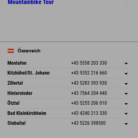
Mountainbike Tour
Österreich
Montafon
+43 5558 203 330
Dorfstr. 127b
Adresse speichern
Kitzbühel/St. Johann
+43 5352 216 660
6793 Gaschurn/Montafon
Anreiseinfos
Speckbacherstraße 87
Adresse speichern
Österreich
Buchen
Zillertal
+43 5283 393 930
6380 St. Johann in Tirol
Anreiseinfos
Mail senden
Schmiedau 2
Adresse speichern
Österreich
Buchen
Hinterstoder
+43 7564 204 440
6272 Kaltenbach im Zillertal
Anreiseinfos
Mail senden
Freizeitpark 10
Adresse speichern
Österreich
Buchen
Ötztal
+43 5255 206 010
4573 Hinterstoder
Anreiseinfos
Mail senden
Gscheat 14
Adresse speichern
Österreich
Buchen
Bad Kleinkirchheim
+43 4240 213 330
6441 Umhausen
Anreiseinfos
Mail senden
Dorfstraße 24
Adresse speichern
Österreich
Buchen
Stubaital
+43 5226 398500
9546 Bad Kleinkirchheim
Anreiseinfos
Mail senden
Wiesenweg 6
Adresse speichern
Österreich
Buchen
6167 Neustift im Stubaital
Anreiseinfos