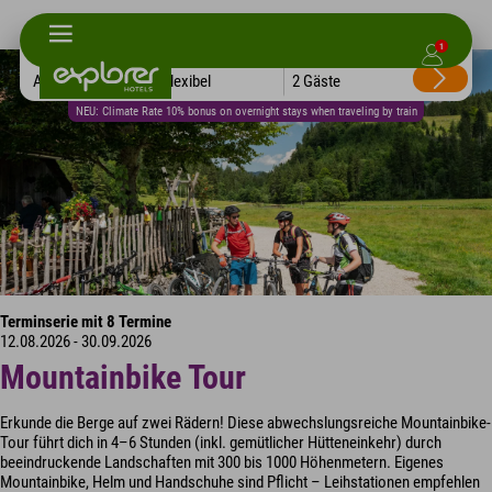
1
Alle Hotels
Flexibel
2 Gäste
NEU: Climate Rate 10% bonus on overnight stays when traveling by train
Terminserie mit 8 Termine
12.08.2026 - 30.09.2026
Mountainbike Tour
Erkunde die Berge auf zwei Rädern! Diese abwechslungsreiche Mountainbike-
Tour führt dich in 4–6 Stunden (inkl. gemütlicher Hütteneinkehr) durch
beeindruckende Landschaften mit 300 bis 1000 Höhenmetern. Eigenes
Mountainbike, Helm und Handschuhe sind Pflicht – Leihstationen empfehlen