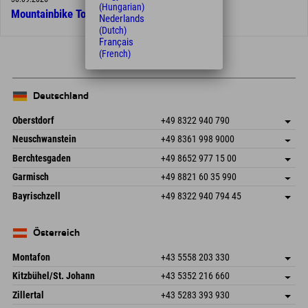
(Hungarian)
Mountainbike Tour
Nederlands
(Dutch)
Français
(French)
Deutschland
Oberstdorf
+49 8322 940 790
An der Breitach 3
Adresse speichern
Neuschwanstein
+49 8361 998 9000
87538 Fischen I. Allgäu
Anreiseinfos
An der Riese 45
Adresse speichern
Deutschland
Buchen
Berchtesgaden
+49 8652 977 15 00
87484 Nesselwang im Allgäu
Anreiseinfos
Mail senden
Hofreitstr. 7
Adresse speichern
Deutschland
Buchen
Garmisch
+49 8821 60 35 990
83471 Schönau am Königssee
Anreiseinfos
Mail senden
Frickenstraße 22
Adresse speichern
Deutschland
Buchen
Bayrischzell
+49 8322 940 794 45
82490 Farchant
Anreiseinfos
Mail senden
Seebergstr. 17
Adresse speichern
Deutschland
Buchen
83735 Bayrischzell
Anreiseinfos
Mail senden
Deutschland
Buchen
Österreich
Mail senden
Montafon
+43 5558 203 330
Dorfstr. 127b
Adresse speichern
Kitzbühel/St. Johann
+43 5352 216 660
6793 Gaschurn/Montafon
Anreiseinfos
Speckbacherstraße 87
Adresse speichern
Österreich
Buchen
Zillertal
+43 5283 393 930
6380 St. Johann in Tirol
Anreiseinfos
Mail senden