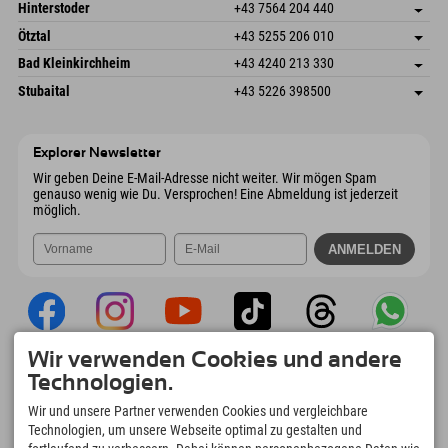
Schmiedau 2
Adresse speichern
Österreich
Buchen
Hinterstoder
+43 7564 204 440
6272 Kaltenbach im Zillertal
Anreiseinfos
Mail senden
Freizeitpark 10
Adresse speichern
Österreich
Buchen
Ötztal
+43 5255 206 010
4573 Hinterstoder
Anreiseinfos
Mail senden
Gscheat 14
Adresse speichern
Österreich
Buchen
Bad Kleinkirchheim
+43 4240 213 330
6441 Umhausen
Anreiseinfos
Mail senden
Dorfstraße 24
Adresse speichern
Österreich
Buchen
Stubaital
+43 5226 398500
9546 Bad Kleinkirchheim
Anreiseinfos
Mail senden
Wiesenweg 6
Adresse speichern
Österreich
Buchen
6167 Neustift im Stubaital
Anreiseinfos
Mail senden
Österreich
Buchen
Explorer Newsletter
Mail senden
Wir geben Deine E-Mail-Adresse nicht weiter. Wir mögen Spam
genauso wenig wie Du. Versprochen! Eine Abmeldung ist jederzeit
möglich.
Wir verwenden Cookies und andere
Explorer App
Technologien.
Upload Deiner #ExplorerMoments, Mein
Wir und unsere Partner verwenden Cookies und vergleichbare
Explorer To Go mit Buchungsübersicht,
Technologien, um unsere Webseite optimal zu gestalten und
Bucketlist, Restaurantübersicht uvm. Jetzt