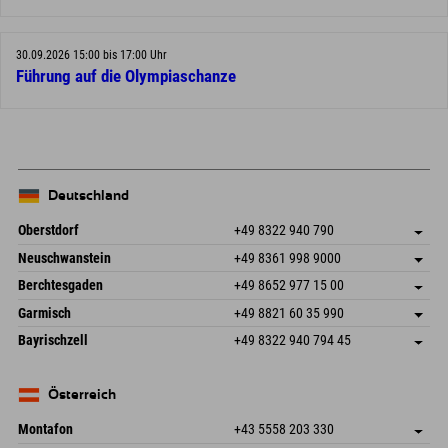
30.09.2026 15:00 bis 17:00 Uhr
Führung auf die Olympiaschanze
Deutschland
Oberstdorf
+49 8322 940 790
An der Breitach 3
Adresse speichern
Neuschwanstein
+49 8361 998 9000
87538 Fischen I. Allgäu
Anreiseinfos
An der Riese 45
Adresse speichern
Deutschland
Buchen
Berchtesgaden
+49 8652 977 15 00
87484 Nesselwang im Allgäu
Anreiseinfos
Mail senden
Hofreitstr. 7
Adresse speichern
Deutschland
Buchen
Garmisch
+49 8821 60 35 990
83471 Schönau am Königssee
Anreiseinfos
Mail senden
Frickenstraße 22
Adresse speichern
Deutschland
Buchen
Bayrischzell
+49 8322 940 794 45
82490 Farchant
Anreiseinfos
Mail senden
Seebergstr. 17
Adresse speichern
Deutschland
Buchen
83735 Bayrischzell
Anreiseinfos
Mail senden
Deutschland
Buchen
Österreich
Mail senden
Montafon
+43 5558 203 330