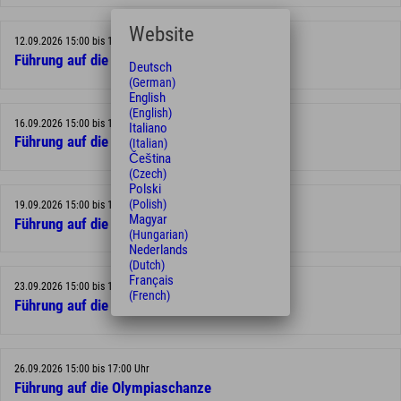
Website
12.09.2026 15:00 bis 17:00 Uhr
Führung auf die Olympiaschanze
Deutsch
(German)
English
(English)
16.09.2026 15:00 bis 17:00 Uhr
Italiano
Führung auf die Olympiaschanze
(Italian)
Čeština
(Czech)
Polski
(Polish)
19.09.2026 15:00 bis 17:00 Uhr
Magyar
Führung auf die Olympiaschanze
(Hungarian)
Nederlands
(Dutch)
Français
23.09.2026 15:00 bis 17:00 Uhr
(French)
Führung auf die Olympiaschanze
26.09.2026 15:00 bis 17:00 Uhr
Führung auf die Olympiaschanze