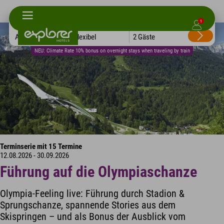
1
Alle Hotels
Flexibel
2 Gäste
NEU: Climate Rate 10% bonus on overnight stays when traveling by train
Terminserie mit 15 Termine
12.08.2026 - 30.09.2026
Führung auf die Olympiaschanze
Olympia-Feeling live: Führung durch Stadion &
Sprungschanze, spannende Stories aus dem
Skispringen – und als Bonus der Ausblick vom