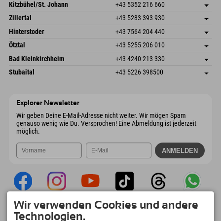
Dorfstr. 127b
Adresse speichern
Kitzbühel/St. Johann
+43 5352 216 660
6793 Gaschurn/Montafon
Anreiseinfos
Speckbacherstraße 87
Adresse speichern
Österreich
Buchen
Zillertal
+43 5283 393 930
6380 St. Johann in Tirol
Anreiseinfos
Mail senden
Schmiedau 2
Adresse speichern
Österreich
Buchen
Hinterstoder
+43 7564 204 440
6272 Kaltenbach im Zillertal
Anreiseinfos
Mail senden
Freizeitpark 10
Adresse speichern
Österreich
Buchen
Ötztal
+43 5255 206 010
4573 Hinterstoder
Anreiseinfos
Mail senden
Gscheat 14
Adresse speichern
Österreich
Buchen
Bad Kleinkirchheim
+43 4240 213 330
6441 Umhausen
Anreiseinfos
Mail senden
Dorfstraße 24
Adresse speichern
Österreich
Buchen
Stubaital
+43 5226 398500
9546 Bad Kleinkirchheim
Anreiseinfos
Mail senden
Wiesenweg 6
Adresse speichern
Österreich
Buchen
6167 Neustift im Stubaital
Anreiseinfos
Mail senden
Österreich
Buchen
Explorer Newsletter
Mail senden
Wir geben Deine E-Mail-Adresse nicht weiter. Wir mögen Spam
genauso wenig wie Du. Versprochen! Eine Abmeldung ist jederzeit
möglich.
Wir verwenden Cookies und andere
Explorer App
Technologien.