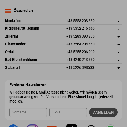
Seebergstr. 17
Adresse speichern
Deutschland
Buchen
83735 Bayrischzell
Anreiseinfos
Mail senden
Deutschland
Buchen
Österreich
Mail senden
Montafon
+43 5558 203 330
Dorfstr. 127b
Adresse speichern
Kitzbühel/St. Johann
+43 5352 216 660
6793 Gaschurn/Montafon
Anreiseinfos
Speckbacherstraße 87
Adresse speichern
Österreich
Buchen
Zillertal
+43 5283 393 930
6380 St. Johann in Tirol
Anreiseinfos
Mail senden
Schmiedau 2
Adresse speichern
Österreich
Buchen
Hinterstoder
+43 7564 204 440
6272 Kaltenbach im Zillertal
Anreiseinfos
Mail senden
Freizeitpark 10
Adresse speichern
Österreich
Buchen
Ötztal
+43 5255 206 010
4573 Hinterstoder
Anreiseinfos
Mail senden
Gscheat 14
Adresse speichern
Österreich
Buchen
Bad Kleinkirchheim
+43 4240 213 330
6441 Umhausen
Anreiseinfos
Mail senden
Dorfstraße 24
Adresse speichern
Österreich
Buchen
Stubaital
+43 5226 398500
9546 Bad Kleinkirchheim
Anreiseinfos
Mail senden
Wiesenweg 6
Adresse speichern
Österreich
Buchen
6167 Neustift im Stubaital
Anreiseinfos
Mail senden
Österreich
Buchen
Explorer Newsletter
Mail senden
Wir geben Deine E-Mail-Adresse nicht weiter. Wir mögen Spam
genauso wenig wie Du. Versprochen! Eine Abmeldung ist jederzeit
möglich.