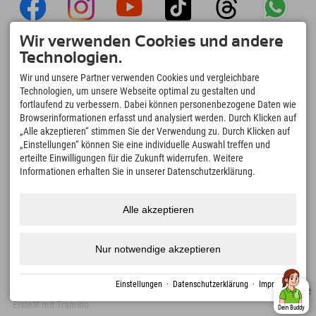
Wir verwenden Cookies und andere
Explorer App
Technologien.
Upload Deiner #ExplorerMoments, Mein
Wir und unsere Partner verwenden Cookies und vergleichbare
Explorer To Go mit Buchungsübersicht,
Technologien, um unsere Webseite optimal zu gestalten und
Bucketlist, Restaurantübersicht uvm. Jetzt
fortlaufend zu verbessern. Dabei können personenbezogene Daten wie
downloaden!
Browserinformationen erfasst und analysiert werden. Durch Klicken auf
„Alle akzeptieren“ stimmen Sie der Verwendung zu. Durch Klicken auf
„Einstellungen“ können Sie eine individuelle Auswahl treffen und
Zeit für Explorer Moments
erteilte Einwilligungen für die Zukunft widerrufen. Weitere
166
4.634
km
Informationen erhalten Sie in unserer Datenschutzerklärung.
Bergseen und Erlebnisbäder
Pisten zum Skifahren und
Snowboarden
8.991
km
97
%
Alle akzeptieren
Wege zum Wandern und
Unserer Gäste empfehlen
Bergsteigen
uns weiter
Nur notwendige akzeptieren
Einstellungen
·
Datenschutzerklärung
·
Impressum
Impressum
Datenschutz
Barrierefreiheit
Presse
Nachhaltigkeitszertifikate
Erstellt mit Tramino
Dein Buddy