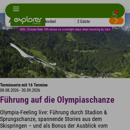
1
Alle Hotels
Flexibel
2 Gäste
NEU: Climate Rate 10% bonus on overnight stays when traveling by train
Terminserie mit 16 Termine
08.08.2026 - 30.09.2026
Führung auf die Olympiaschanze
Olympia-Feeling live: Führung durch Stadion &
Sprungschanze, spannende Stories aus dem
Skispringen – und als Bonus der Ausblick vom