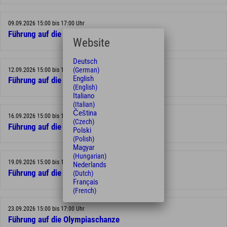
09.09.2026 15:00 bis 17:00 Uhr
Führung auf die Olympiaschanze
Website
Deutsch
(German)
12.09.2026 15:00 bis 17:00 Uhr
English
Führung auf die Olympiaschanze
(English)
Italiano
(Italian)
Čeština
16.09.2026 15:00 bis 17:00 Uhr
(Czech)
Führung auf die Olympiaschanze
Polski
(Polish)
Magyar
(Hungarian)
19.09.2026 15:00 bis 17:00 Uhr
Nederlands
Führung auf die Olympiaschanze
(Dutch)
Français
(French)
23.09.2026 15:00 bis 17:00 Uhr
Führung auf die Olympiaschanze