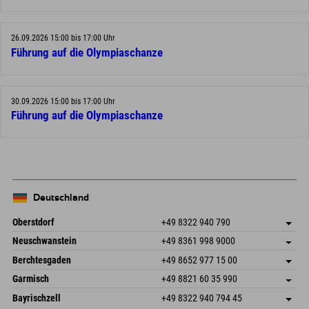
26.09.2026 15:00 bis 17:00 Uhr
Führung auf die Olympiaschanze
30.09.2026 15:00 bis 17:00 Uhr
Führung auf die Olympiaschanze
Deutschland
Oberstdorf
+49 8322 940 790
An der Breitach 3
Adresse speichern
Neuschwanstein
+49 8361 998 9000
87538 Fischen I. Allgäu
Anreiseinfos
An der Riese 45
Adresse speichern
Deutschland
Buchen
Berchtesgaden
+49 8652 977 15 00
87484 Nesselwang im Allgäu
Anreiseinfos
Mail senden
Hofreitstr. 7
Adresse speichern
Deutschland
Buchen
Garmisch
+49 8821 60 35 990
83471 Schönau am Königssee
Anreiseinfos
Mail senden
Frickenstraße 22
Adresse speichern
Deutschland
Buchen
Bayrischzell
+49 8322 940 794 45
82490 Farchant
Anreiseinfos
Mail senden