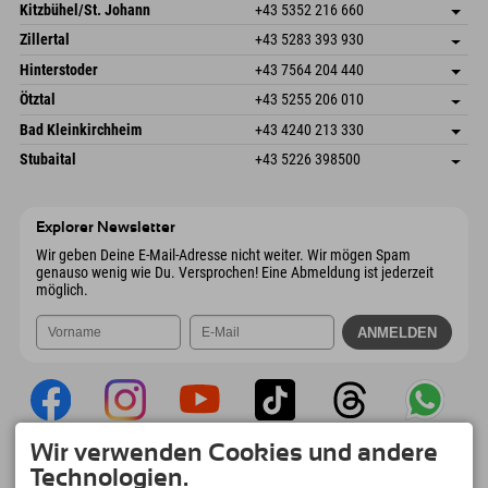
Dorfstr. 127b
Adresse speichern
Kitzbühel/St. Johann
+43 5352 216 660
6793 Gaschurn/Montafon
Anreiseinfos
Speckbacherstraße 87
Adresse speichern
Österreich
Buchen
Zillertal
+43 5283 393 930
6380 St. Johann in Tirol
Anreiseinfos
Mail senden
Schmiedau 2
Adresse speichern
Österreich
Buchen
Hinterstoder
+43 7564 204 440
6272 Kaltenbach im Zillertal
Anreiseinfos
Mail senden
Freizeitpark 10
Adresse speichern
Österreich
Buchen
Ötztal
+43 5255 206 010
4573 Hinterstoder
Anreiseinfos
Mail senden
Gscheat 14
Adresse speichern
Österreich
Buchen
Bad Kleinkirchheim
+43 4240 213 330
6441 Umhausen
Anreiseinfos
Mail senden
Dorfstraße 24
Adresse speichern
Österreich
Buchen
Stubaital
+43 5226 398500
9546 Bad Kleinkirchheim
Anreiseinfos
Mail senden
Wiesenweg 6
Adresse speichern
Österreich
Buchen
6167 Neustift im Stubaital
Anreiseinfos
Mail senden
Österreich
Buchen
Explorer Newsletter
Mail senden
Wir geben Deine E-Mail-Adresse nicht weiter. Wir mögen Spam
genauso wenig wie Du. Versprochen! Eine Abmeldung ist jederzeit
möglich.
Wir verwenden Cookies und andere
Explorer App
Technologien.