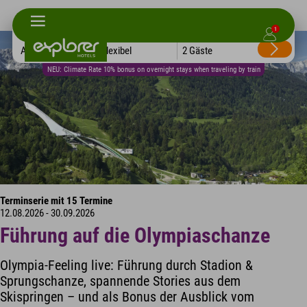
1
Alle Hotels
Flexibel
2 Gäste
NEU: Climate Rate 10% bonus on overnight stays when traveling by train
Terminserie mit 15 Termine
12.08.2026 - 30.09.2026
Führung auf die Olympiaschanze
Olympia-Feeling live: Führung durch Stadion &
Sprungschanze, spannende Stories aus dem
Skispringen – und als Bonus der Ausblick vom