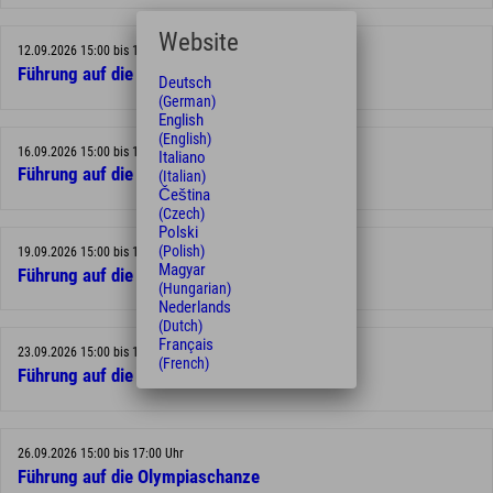
Website
12.09.2026 15:00 bis 17:00 Uhr
Führung auf die Olympiaschanze
Deutsch
(German)
English
(English)
16.09.2026 15:00 bis 17:00 Uhr
Italiano
Führung auf die Olympiaschanze
(Italian)
Čeština
(Czech)
Polski
(Polish)
19.09.2026 15:00 bis 17:00 Uhr
Magyar
Führung auf die Olympiaschanze
(Hungarian)
Nederlands
(Dutch)
Français
23.09.2026 15:00 bis 17:00 Uhr
(French)
Führung auf die Olympiaschanze
26.09.2026 15:00 bis 17:00 Uhr
Führung auf die Olympiaschanze