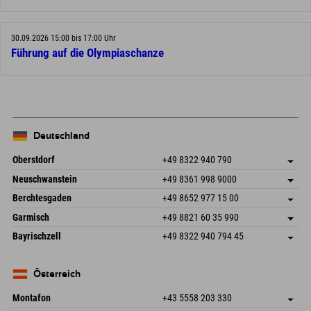
30.09.2026 15:00 bis 17:00 Uhr
Führung auf die Olympiaschanze
Deutschland
Oberstdorf
+49 8322 940 790
An der Breitach 3
Adresse speichern
Neuschwanstein
+49 8361 998 9000
87538 Fischen I. Allgäu
Anreiseinfos
An der Riese 45
Adresse speichern
Deutschland
Buchen
Berchtesgaden
+49 8652 977 15 00
87484 Nesselwang im Allgäu
Anreiseinfos
Mail senden
Hofreitstr. 7
Adresse speichern
Deutschland
Buchen
Garmisch
+49 8821 60 35 990
83471 Schönau am Königssee
Anreiseinfos
Mail senden
Frickenstraße 22
Adresse speichern
Deutschland
Buchen
Bayrischzell
+49 8322 940 794 45
82490 Farchant
Anreiseinfos
Mail senden
Seebergstr. 17
Adresse speichern
Deutschland
Buchen
83735 Bayrischzell
Anreiseinfos
Mail senden
Deutschland
Buchen
Österreich
Mail senden
Montafon
+43 5558 203 330