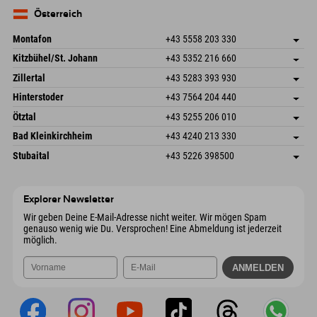
83735 Bayrischzell
Anreiseinfos
Mail senden
Deutschland
Buchen
Österreich
Mail senden
Montafon
+43 5558 203 330
Dorfstr. 127b
Adresse speichern
Kitzbühel/St. Johann
+43 5352 216 660
6793 Gaschurn/Montafon
Anreiseinfos
Speckbacherstraße 87
Adresse speichern
Österreich
Buchen
Zillertal
+43 5283 393 930
6380 St. Johann in Tirol
Anreiseinfos
Mail senden
Schmiedau 2
Adresse speichern
Österreich
Buchen
Hinterstoder
+43 7564 204 440
6272 Kaltenbach im Zillertal
Anreiseinfos
Mail senden
Freizeitpark 10
Adresse speichern
Österreich
Buchen
Ötztal
+43 5255 206 010
4573 Hinterstoder
Anreiseinfos
Mail senden
Gscheat 14
Adresse speichern
Österreich
Buchen
Bad Kleinkirchheim
+43 4240 213 330
6441 Umhausen
Anreiseinfos
Mail senden
Dorfstraße 24
Adresse speichern
Österreich
Buchen
Stubaital
+43 5226 398500
9546 Bad Kleinkirchheim
Anreiseinfos
Mail senden
Wiesenweg 6
Adresse speichern
Österreich
Buchen
6167 Neustift im Stubaital
Anreiseinfos
Mail senden
Österreich
Buchen
Explorer Newsletter
Mail senden
Wir geben Deine E-Mail-Adresse nicht weiter. Wir mögen Spam
genauso wenig wie Du. Versprochen! Eine Abmeldung ist jederzeit
möglich.