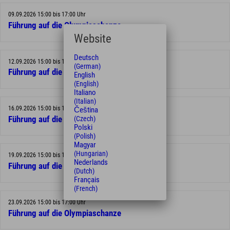
09.09.2026 15:00 bis 17:00 Uhr
Führung auf die Olympiaschanze
Website
Deutsch
12.09.2026 15:00 bis 17:00 Uhr
(German)
Führung auf die Olympiaschanze
English
(English)
Italiano
(Italian)
16.09.2026 15:00 bis 17:00 Uhr
Čeština
Führung auf die Olympiaschanze
(Czech)
Polski
(Polish)
Magyar
(Hungarian)
19.09.2026 15:00 bis 17:00 Uhr
Nederlands
Führung auf die Olympiaschanze
(Dutch)
Français
(French)
23.09.2026 15:00 bis 17:00 Uhr
Führung auf die Olympiaschanze