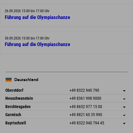
26.09.2026 15:00 bis 17:00 Uhr
Führung auf die Olympiaschanze
30.09.2026 15:00 bis 17:00 Uhr
Führung auf die Olympiaschanze
Deutschland
Oberstdorf
+49 8322 940 790
An der Breitach 3
Adresse speichern
Neuschwanstein
+49 8361 998 9000
87538 Fischen I. Allgäu
Anreiseinfos
An der Riese 45
Adresse speichern
Deutschland
Buchen
Berchtesgaden
+49 8652 977 15 00
87484 Nesselwang im Allgäu
Anreiseinfos
Mail senden
Hofreitstr. 7
Adresse speichern
Deutschland
Buchen
Garmisch
+49 8821 60 35 990
83471 Schönau am Königssee
Anreiseinfos
Mail senden
Frickenstraße 22
Adresse speichern
Deutschland
Buchen
Bayrischzell
+49 8322 940 794 45
82490 Farchant
Anreiseinfos
Mail senden
Seebergstr. 17
Adresse speichern
Deutschland
Buchen