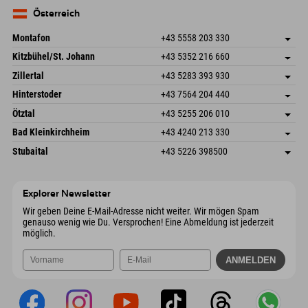
83735 Bayrischzell
Anreiseinfos
Mail senden
Deutschland
Buchen
Österreich
Mail senden
Montafon
+43 5558 203 330
Dorfstr. 127b
Adresse speichern
Kitzbühel/St. Johann
+43 5352 216 660
6793 Gaschurn/Montafon
Anreiseinfos
Speckbacherstraße 87
Adresse speichern
Österreich
Buchen
Zillertal
+43 5283 393 930
6380 St. Johann in Tirol
Anreiseinfos
Mail senden
Schmiedau 2
Adresse speichern
Österreich
Buchen
Hinterstoder
+43 7564 204 440
6272 Kaltenbach im Zillertal
Anreiseinfos
Mail senden
Freizeitpark 10
Adresse speichern
Österreich
Buchen
Ötztal
+43 5255 206 010
4573 Hinterstoder
Anreiseinfos
Mail senden
Gscheat 14
Adresse speichern
Österreich
Buchen
Bad Kleinkirchheim
+43 4240 213 330
6441 Umhausen
Anreiseinfos
Mail senden
Dorfstraße 24
Adresse speichern
Österreich
Buchen
Stubaital
+43 5226 398500
9546 Bad Kleinkirchheim
Anreiseinfos
Mail senden
Wiesenweg 6
Adresse speichern
Österreich
Buchen
6167 Neustift im Stubaital
Anreiseinfos
Mail senden
Österreich
Buchen
Explorer Newsletter
Mail senden
Wir geben Deine E-Mail-Adresse nicht weiter. Wir mögen Spam
genauso wenig wie Du. Versprochen! Eine Abmeldung ist jederzeit
möglich.