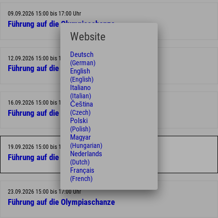
09.09.2026 15:00 bis 17:00 Uhr
Führung auf die Olympiaschanze
Website
Deutsch
12.09.2026 15:00 bis 17:00 Uhr
(German)
Führung auf die Olympiaschanze
English
(English)
Italiano
(Italian)
16.09.2026 15:00 bis 17:00 Uhr
Čeština
Führung auf die Olympiaschanze
(Czech)
Polski
(Polish)
Magyar
(Hungarian)
19.09.2026 15:00 bis 17:00 Uhr
Nederlands
Führung auf die Olympiaschanze
(Dutch)
Français
(French)
23.09.2026 15:00 bis 17:00 Uhr
Führung auf die Olympiaschanze