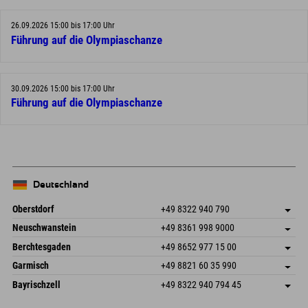
26.09.2026 15:00 bis 17:00 Uhr
Führung auf die Olympiaschanze
30.09.2026 15:00 bis 17:00 Uhr
Führung auf die Olympiaschanze
Deutschland
Oberstdorf
+49 8322 940 790
An der Breitach 3
Adresse speichern
Neuschwanstein
+49 8361 998 9000
87538 Fischen I. Allgäu
Anreiseinfos
An der Riese 45
Adresse speichern
Deutschland
Buchen
Berchtesgaden
+49 8652 977 15 00
87484 Nesselwang im Allgäu
Anreiseinfos
Mail senden
Hofreitstr. 7
Adresse speichern
Deutschland
Buchen
Garmisch
+49 8821 60 35 990
83471 Schönau am Königssee
Anreiseinfos
Mail senden
Frickenstraße 22
Adresse speichern
Deutschland
Buchen
Bayrischzell
+49 8322 940 794 45
82490 Farchant
Anreiseinfos
Mail senden
Seebergstr. 17
Adresse speichern
Deutschland
Buchen