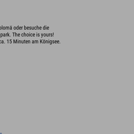
olomä oder besuche die
park. The choice is yours!
 ca. 15 Minuten am Königsee.
h