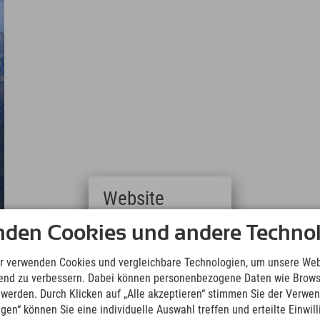
Website
Deutsch
nden Cookies und andere Technol
(German)
English
r verwenden Cookies und vergleichbare Technologien, um unsere Web
(English)
ufend zu verbessern. Dabei können personenbezogene Daten wie Brow
Italiano
t werden. Durch Klicken auf „Alle akzeptieren“ stimmen Sie der Verwe
(Italian)
ngen“ können Sie eine individuelle Auswahl treffen und erteilte Einwil
Čeština