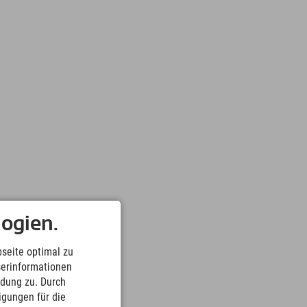
ogien.
seite optimal zu
serinformationen
ndung zu. Durch
ligungen für die