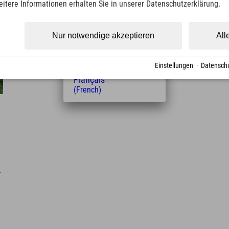
eitere Informationen erhalten Sie in unserer Datenschutzerklärung.
(Czech)
Polski
(Polish)
Nur notwendige akzeptieren
All
Magyar
(Hungarian)
Nederlands
Einstellungen
·
Datenschu
(Dutch)
Français
(French)
r