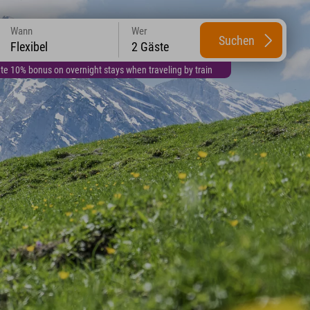
Wann
Wer
Suchen
Flexibel
2 Gäste
te 10% bonus on overnight stays when traveling by train