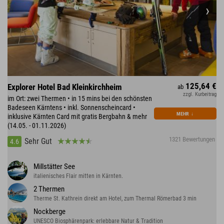
125,64 €
Explorer Hotel Bad Kleinkirchheim
ab
zzgl. Kurbeitrag
im Ort: zwei Thermen • in 15 mins bei den schönsten
Badeseen Kärntens • inkl. Sonnenscheincard •
MEHR
↓
inklusive Kärnten Card mit gratis Bergbahn & mehr
(14.05. - 01.11.2026)
1321 Bewertungen
Sehr Gut
4.6
Millstätter See
italienisches Flair mitten in Kärnten.
2 Thermen
Therme St. Kathrein direkt am Hotel, zum Thermal Römerbad 3 min
Nockberge
UNESCO Biosphärenpark: erlebbare Natur & Tradition