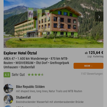
125,64 €
Explorer Hotel Ötztal
ab
zzgl. Kurbeitrag
AREA 47 • 1.600 km Wanderwege • 870 km MTB-
Routen • WIDIVERSUM • Ötzi Dorf • Greifvogelpark
MEHR
↓
Umhausen • Stuibenfall
1107 Bewertungen
Sehr Gut
4.5
Bike Republic Sölden
mit shaped lines, long lines, Natur Trails und MTB Routen
Stuibenfall
Beeindruckender Wasserfall mit atemberaubender Brücke