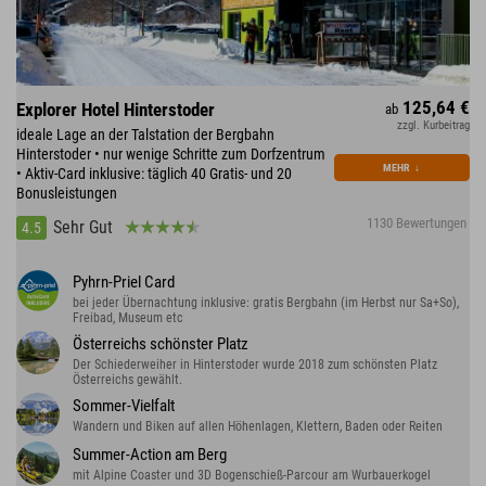
125,64 €
Explorer Hotel Hinterstoder
ab
zzgl. Kurbeitrag
ideale Lage an der Talstation der Bergbahn
Hinterstoder • nur wenige Schritte zum Dorfzentrum
MEHR
↓
• Aktiv-Card inklusive: täglich 40 Gratis- und 20
Bonusleistungen
1130 Bewertungen
Sehr Gut
4.5
Pyhrn-Priel Card
bei jeder Übernachtung inklusive: gratis Bergbahn (im Herbst nur Sa+So),
Freibad, Museum etc
Österreichs schönster Platz
Der Schiederweiher in Hinterstoder wurde 2018 zum schönsten Platz
Österreichs gewählt.
Sommer-Vielfalt
Wandern und Biken auf allen Höhenlagen, Klettern, Baden oder Reiten
Summer-Action am Berg
mit Alpine Coaster und 3D Bogenschieß-Parcour am Wurbauerkogel