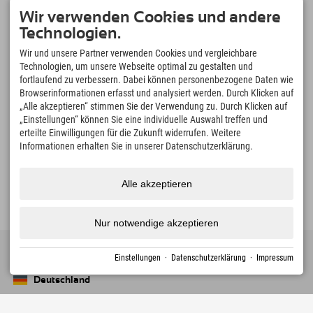
Sudelfeld • Spitzingsee • Wahrzeichen Wendelstein •
Wir verwenden Cookies und andere
Tatzelwurm-Wasserfälle
Technologien.
Sudelfeld – Mountainbiken
Wir und unsere Partner verwenden Cookies und vergleichbare
Abwechslungsreiche Strecken für Einsteiger und ambitionierte Biker.
Technologien, um unsere Webseite optimal zu gestalten und
Wahrzeichen Wendelstein
fortlaufend zu verbessern. Dabei können personenbezogene Daten wie
mit der historischen Zahnradbahn auf 1.800 m
Browserinformationen erfasst und analysiert werden. Durch Klicken auf
Bilderbuchdorf Bayrischzell
„Alle akzeptieren“ stimmen Sie der Verwendung zu. Durch Klicken auf
„Einstellungen“ können Sie eine individuelle Auswahl treffen und
schöner geht es einfach nicht!
erteilte Einwilligungen für die Zukunft widerrufen. Weitere
Spitzingsee & Schliersee
Informationen erhalten Sie in unserer Datenschutzerklärung.
Bergseen und Natur erleben
Alle akzeptieren
Nur notwendige akzeptieren
Einstellungen
·
Datenschutzerklärung
·
Impressum
Deutschland
Oberstdorf
+49 8322 940 790