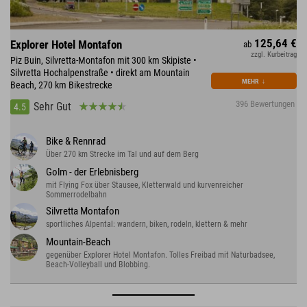
125,64 €
Explorer Hotel Montafon
ab
zzgl. Kurbeitrag
Piz Buin, Silvretta-Montafon mit 300 km Skipiste •
Silvretta Hochalpenstraße • direkt am Mountain
MEHR
↓
Beach, 270 km Bikestrecke
396 Bewertungen
Sehr Gut
4.5
Bike & Rennrad
Über 270 km Strecke im Tal und auf dem Berg
Golm - der Erlebnisberg
mit Flying Fox über Stausee, Kletterwald und kurvenreicher
Sommerrodelbahn
Silvretta Montafon
sportliches Alpental: wandern, biken, rodeln, klettern & mehr
Mountain-Beach
gegenüber Explorer Hotel Montafon. Tolles Freibad mit Naturbadsee,
Beach-Volleyball und Blobbing.