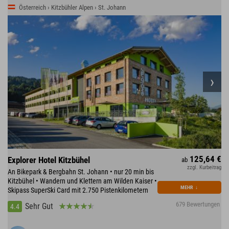
Österreich › Kitzbühler Alpen › St. Johann
125,64 €
Explorer Hotel Kitzbühel
ab
zzgl. Kurbeitrag
An Bikepark & Bergbahn St. Johann • nur 20 min bis
Kitzbühel • Wandern und Klettern am Wilden Kaiser •
MEHR
↓
Skipass SuperSki Card mit 2.750 Pistenkilometern
679 Bewertungen
Sehr Gut
4.4