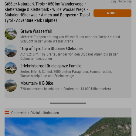
zzgl. Kurbeitrag
Größter Naturpark Tirols • 850 km Wanderwege •
Klettersteige & Kletterpark • Wilde Wasser Wege •
MEHR
↓
Stubaier Höhenweg • Almen und Bergseen • Top of
Tyrol • Adventure Park Fulpmes
Grawa Wasserfall
Mehrere Etappen entlang von Wasserfällen oder der Ruetz-Katarakt-
Schlucht in der Wilde Wasser Arena
'Top of Tyrol' am Stubaier Gletscher
Auf 3.210 m: 109 Dreitausender von den Stubaier Alpen bis zu den
Dolomiten bestaunen
Erlebnisberge für die ganze Familie
Serles, Elfer & Schlick 2000 bieten Paragliden, Sommerrodeln,
Wasserspielplätze und Erlebniswege
Mountain- & E-Bike
720 km bestens beschilderte Routen mit 13.000 Höhenmetern
Österreich › Ötztal › Umhausen