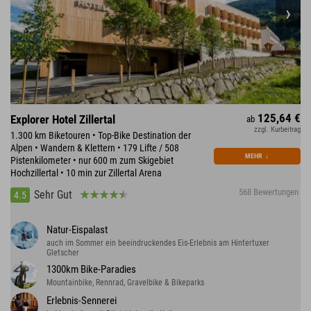
125,64 €
Explorer Hotel Zillertal
ab
zzgl. Kurbeitrag
1.300 km Biketouren • Top-Bike Destination der
Alpen • Wandern & Klettern • 179 Lifte / 508
MEHR
↓
Pistenkilometer • nur 600 m zum Skigebiet
Hochzillertal • 10 min zur Zillertal Arena
568 Bewertungen
Sehr Gut
4.5
Natur-Eispalast
auch im Sommer ein beeindruckendes Eis-Erlebnis am Hintertuxer
Gletscher
1300km Bike-Paradies
Mountainbike, Rennrad, Gravelbike & Bikeparks
Erlebnis-Sennerei