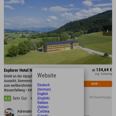
134,64 €
Explorer Hotel Neuschwanstein
ab
Website
zzgl. Kurbeitrag
Direkt an der Alpspitzbahn: Wandern, Panorama-
Aussicht, Sommerrodeln & Alpspitzkick • in 20 min
MEHR
↓
Deutsch
zum weltberühmten Königschloss Neuschwanstein •
(German)
Wasserfallweg • Attlesee • Forggensee
English
945 Bewertungen
Sehr Gut
(English)
4.4
Italiano
(Italian)
Adrenalin pur
Čeština
(Czech)