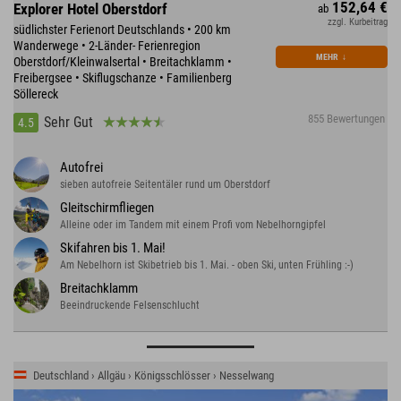
152,64 €
Explorer Hotel Oberstdorf
ab
zzgl. Kurbeitrag
südlichster Ferienort Deutschlands • 200 km
Wanderwege • 2-Länder- Ferienregion
MEHR
↓
Oberstdorf/Kleinwalsertal • Breitachklamm •
Freibergsee • Skiflugschanze • Familienberg
Söllereck
855 Bewertungen
Sehr Gut
4.5
Autofrei
sieben autofreie Seitentäler rund um Oberstdorf
Gleitschirmfliegen
Alleine oder im Tandem mit einem Profi vom Nebelhorngipfel
Skifahren bis 1. Mai!
Am Nebelhorn ist Skibetrieb bis 1. Mai. - oben Ski, unten Frühling :-)
Breitachklamm
Beeindruckende Felsenschlucht
Deutschland › Allgäu › Königsschlösser › Nesselwang