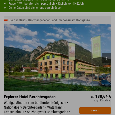
Fragen? Wir beraten dich persönlich – täglich von 8–22 Uhr
Deine Daten sind sicher und verschlüsselt.
Deutschland › Berchtesgadener Land › Schönau am Königssee
188,64 €
Explorer Hotel Berchtesgaden
ab
zzgl. Kurbeitrag
Wenige Minuten vom berühmten Königssee •
Nationalpark Berchtesgaden • Watzmann •
MEHR
↓
Kehlsteinhaus • Salzbergwerk Berchtesgaden •